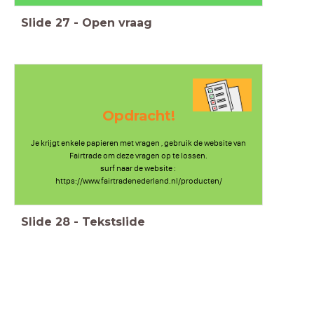
Slide
27
-
Open vraag
Opdracht!
Je krijgt enkele papieren met vragen , gebruik de website van
Fairtrade om deze vragen op te lossen.
surf naar de website :
https://www.fairtradenederland.nl/producten/
Slide
28
-
Tekstslide