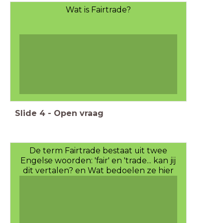
Wat is Fairtrade?
Slide
4
-
Open vraag
De term Fairtrade bestaat uit twee
Engelse woorden: 'fair' en 'trade... kan jij
dit vertalen? en Wat bedoelen ze hier
met?