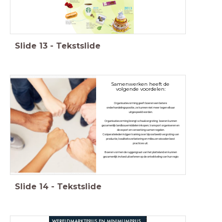
Slide
13
-
Tekstslide
Samenwerken heeft de
volgende voordelen:
Organisatievorming geeft boeren een betere
onderhandelingspositie, ze kunnen niet meer tegen elkaar
uitgespeeld worden.
Organisatievorming brengt schaalvergroting; boeren kunnen
gezamenlijk landbouwmiddelen inkopen, transport organiseren en
de export en verwerking samen regelen.
Coöperatieleden krijgen training over bijvoorbeeld vergroting van
productie, kwaliteitsverbetering en milieu en wisselen best
practices uit.
Boeren vormen de ruggengraat van het platteland en kunnen
gezamenlijk invloed uitoefenen op de ontwikkeling van hun regio
Slide
14
-
Tekstslide