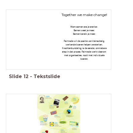
Together we make change!
Want samen sta je sterker.
Samen weet je meer.
Samen bereik je meer.
Fairtrade wil de positie van kleinschalig
werkende boeren helpen versterken.
Krachtenbundeling is de eerste, onmisbare
stap in dat proces. Fairtrade werkt daarom
met organisaties, nooit met individuele
boeren.
Slide
12
-
Tekstslide