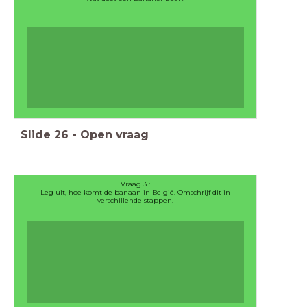
Slide
26
-
Open vraag
Vraag 3 :
Leg uit, hoe komt de banaan in België. Omschrijf dit in
verschillende stappen.