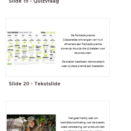
Slide
19
-
Quizvraag
De Fairtrade premie
Coöperaties ontvangen van hun
afnemers een Fairtrade premie
bovenop de prijs die zij betalen voor
de producten.
De boeren beslissen democratisch
waar zij deze premie aan besteden.
Slide
20
-
Tekstslide
Het gaat hierbij vaak om
bedrijfsontwikkeling voor de boeren,
zoals verbetering van productiviteit,