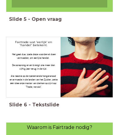
Slide
5
-
Open vraag
Fairtrade wat 'eerlijk' en
'handel' betekent.
Het gaat dus, zoals deze woorden al doen
vermoeden, om eerlijke handel.
De oorsprong ervan brengt ons meer dan
vijftig jaar terug in de tijd.
Als reactie op de toenemende hongersnood
en armoede in de landen van het Zuiden, zette
één idee onze manier van denken op zijn kop:
“Trade, not aid”.
Slide
6
-
Tekstslide
Waarom is Fairtrade nodig?