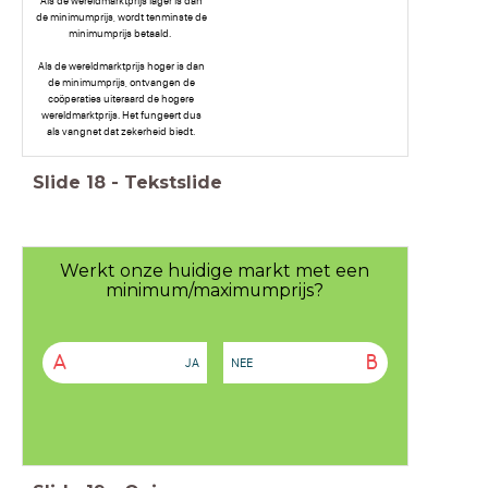
Als de wereldmarktprijs lager is dan
de minimumprijs, wordt tenminste de
minimumprijs betaald.
Als de wereldmarktprijs hoger is dan
de minimumprijs, ontvangen de
coöperaties uiteraard de hogere
wereldmarktprijs. Het fungeert dus
als vangnet dat zekerheid biedt.
Slide
18
-
Tekstslide
Werkt onze huidige markt met een
minimum/maximumprijs?
A
B
JA
NEE