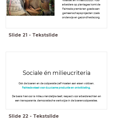
kwaliteit en infrastructuur. Voor
arbeiders op plantages komt de
Fairtrade premie ten goede aan
gemeenschapsprojecten zoals
onderwijs en gezondheidszorg.
Slide
21
-
Tekstslide
Sociale én milieucriteria
Ook de boeren en de coöperatie zelf moeten aan eisen voldoen.
Fairtrade staat voor duurzame productie en ontwikkeling.
De basis hiervoor is milieuvriendelijke teelt, respect voor arbeidsrechten en
een transparante, democratische werkwijze in de boerencoöperaties.
Slide
22
-
Tekstslide