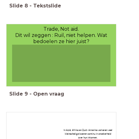
Slide
8
-
Tekstslide
Trade, Not aid.
Dit wil zeggen : Ruil, niet helpen. Wat
bedoelen ze hier juist?
Slide
9
-
Open vraag
In Azië, Afrika en Zuid- Amerika verkeren veel
kleinschalige boeren continu in onzekerheid
over hun inkomen.