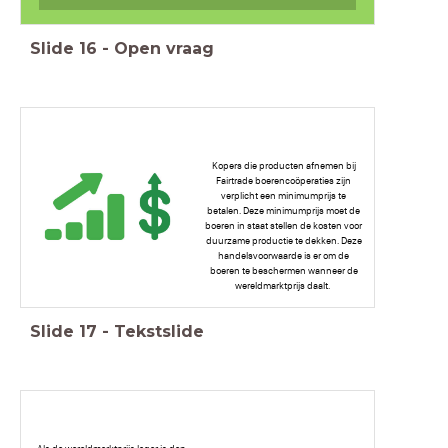
Slide
16
-
Open vraag
Kopers die producten afnemen bij
Fairtrade boerencoöperaties zijn
verplicht een minimumprijs te
betalen. Deze minimumprijs moet de
boeren in staat stellen de kosten voor
duurzame productie te dekken. Deze
handelsvoorwaarde is er om de
boeren te beschermen wanneer de
wereldmarktprijs daalt.
Slide
17
-
Tekstslide