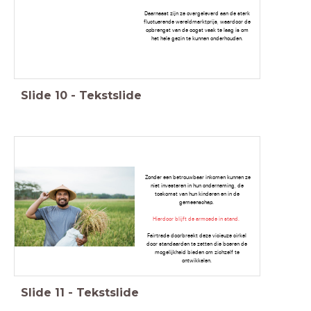
Daarnaast zijn ze overgeleverd aan de sterk
fluctuerende wereldmarktprijs, waardoor de
opbrengst van de oogst vaak te laag is om
het hele gezin te kunnen onderhouden.
Slide
10
-
Tekstslide
Zonder een betrouwbaar inkomen kunnen ze
niet investeren in hun onderneming, de
toekomst van hun kinderen en in de
gemeenschap.
Hierdoor blijft de armoede in stand.
Fairtrade doorbreekt deze vicieuze cirkel
door standaarden te zetten die boeren de
mogelijkheid bieden om zichzelf te
ontwikkelen.
Slide
11
-
Tekstslide