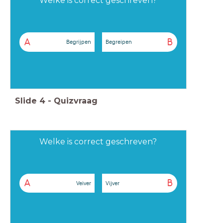
Welke is correct geschreven?
A
B
Begrijpen
Begreipen
Slide
4
-
Quizvraag
Welke is correct geschreven?
A
B
Veiver
Vijver