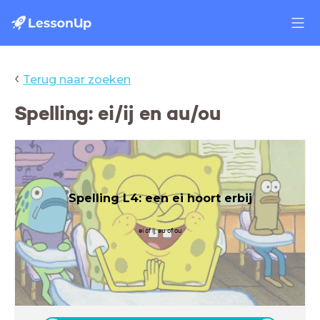
‹
Terug naar zoeken
Spelling: ei/ij en au/ou
Spelling L4: een ei hoort erbij
ei of ij, au of ou