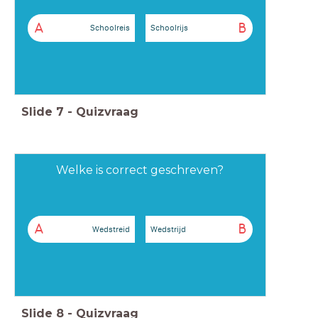
A
B
Schoolreis
Schoolrijs
Slide
7
-
Quizvraag
Welke is correct geschreven?
A
B
Wedstreid
Wedstrijd
Slide
8
-
Quizvraag