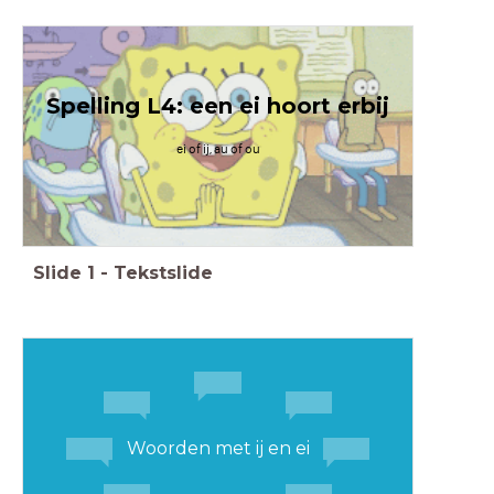
Spelling L4: een ei hoort erbij
ei of ij, au of ou
Slide
1
-
Tekstslide
Woorden met ij en ei