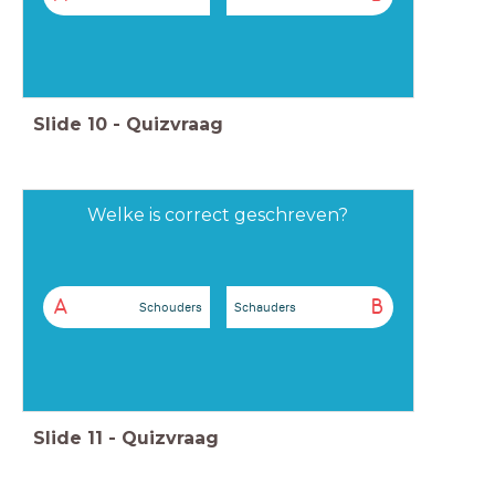
Slide
10
-
Quizvraag
Welke is correct geschreven?
A
B
Schouders
Schauders
Slide
11
-
Quizvraag