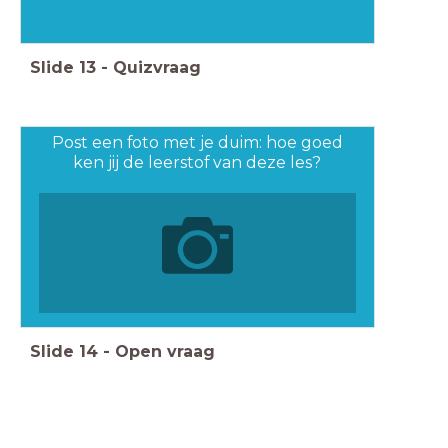
Slide
13
-
Quizvraag
Post een foto met je duim: hoe goed
ken jij de leerstof van deze les?
Slide
14
-
Open vraag