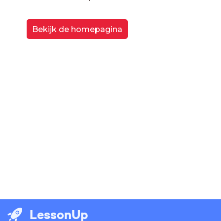
Bekijk de homepagina
LessonUp