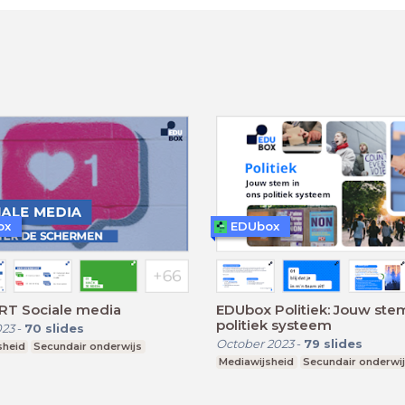
ox
EDUbox
RT Sociale media
EDUbox Politiek: Jouw stem
politiek systeem
023
-
70
slides
October 2023
-
79
slides
sheid
Secundair onderwijs
Mediawijsheid
Secundair onderwi