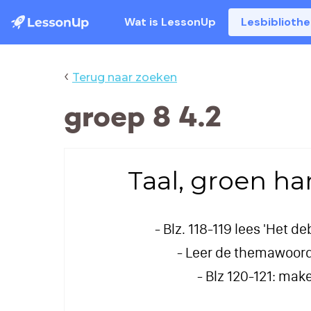
Wat is LessonUp
Lesbiblioth
‹
Terug naar zoeken
groep 8 4.2
Taal, groen har
- Blz. 118-119 lees 'Het d
- Leer de themawoord
- Blz 120-121: make