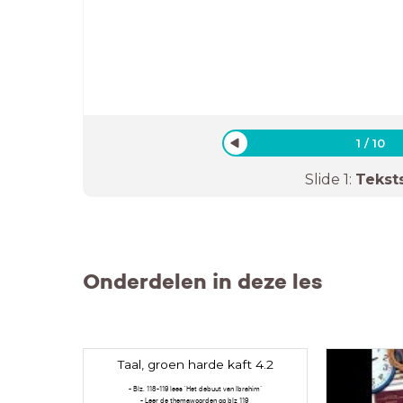
1
/
10
Slide
1
:
Tekst
Onderdelen in deze les
Taal, groen harde kaft 4.2
- Blz. 118-119 lees 'Het debuut van Ibrahim’
- Leer de themawoorden op blz 119