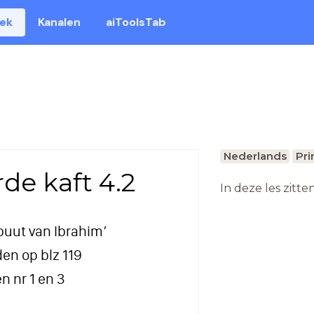
eek
Kanalen
aiToolsTab
Nederlands
Pri
de kaft 4.2
In deze les zitte
ebuut van Ibrahim’
en op blz 119
n nr 1 en 3