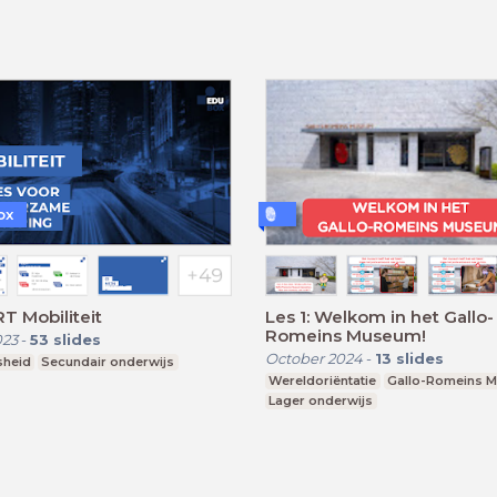
ox
RT Mobiliteit
Les 1: Welkom in het Gallo-
Romeins Museum!
023
-
53
slides
October 2024
-
13
slides
sheid
Secundair onderwijs
Wereldoriëntatie
Gallo-Romeins 
Lager onderwijs