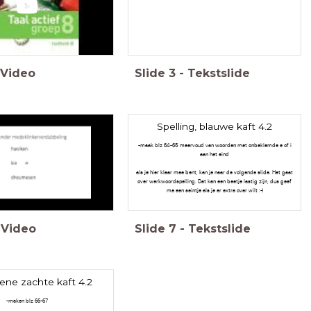
Video
Slide
3
-
Tekstslide
Spelling, blauwe kaft 4.2
-maak blz 64-65 meervoud van woorden met onbeklemde e of i
aan het eind
als je hier klaar mee bent, kan je naar de volgende slide. Het gaat
over werkwoordspelling. Dat kan een beetje lastig zijn, dus geef
me een seintje als je er extra over wilt :-)
Video
Slide
7
-
Tekstslide
oene zachte kaft 4.2
-maken blz 66-67