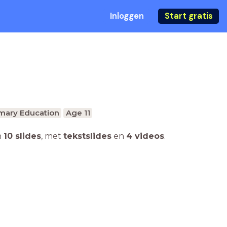
Inloggen
Start gratis
mary Education
Age 11
n
10 slides
,
met
tekstslides
en
4 videos
.