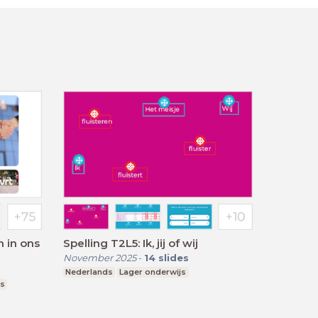
 in ons
Spelling T2L5: Ik, jij of wij
November 2025
-
14
slides
Nederlands
Lager onderwijs
js