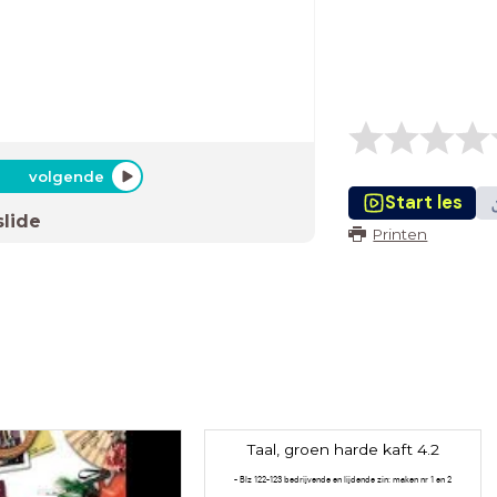
volgende
Start les
slide
Printen
Taal, groen harde kaft 4.2
- Blz 122-123 bedrijvende en lijdende zin: maken nr 1 en 2