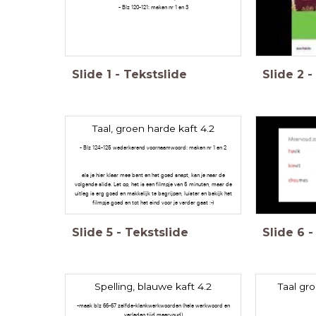
- Blz 120-121: maken nr 1 en 3
Slide
1
-
Tekstslide
Slide
2
-
Taal, groen harde kaft 4.2
- Blz 124-125 wederkerend voornaamwoord: maken nr 1 en 2
als je hier klaar mee bent en het goed snapt, kan je naar de
volgende slide. Let op, het is een filmpje van 5 minuten, maar de
uitleg is erg goed en makkelijk te begrijpen, luister en bekijk het
filmpje goed en tot het eind voor je verder gaat :-)
Slide
5
-
Tekstslide
Slide
6
-
Spelling, blauwe kaft 4.2
Taal gr
-maak blz 66-67 zelfde-klankwerkwoorden (hele werkwoord en
verleden tijd meervoud)