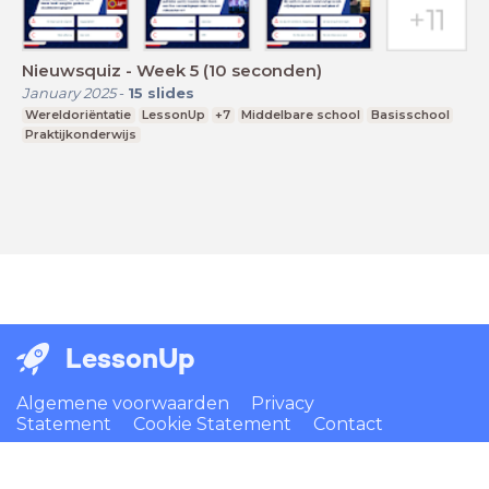
Nieuwsquiz - Week 5 (10 seconden)
January 2025
-
15
slides
Wereldoriëntatie
LessonUp
+7
Middelbare school
Basisschool
Praktijkonderwijs
LessonUp
Algemene voorwaarden
Privacy
Statement
Cookie Statement
Contact
Nederlands