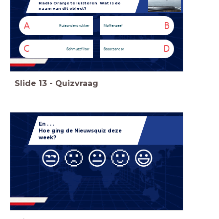
Radio Oranje te luisteren.
Wat is de
naam van dit object?
A
B
Ruisonderdrukker
Moffenzeef
C
D
Schmutzfilter
Stoorzender
Slide
13
-
Quizvraag
En . . .
Hoe ging de
Nieuwsquiz deze
week?
😒
🙁
😐
🙂
😃