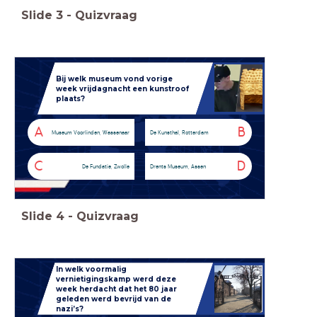
Slide
3
-
Quizvraag
Bij welk museum vond vorige
week vrijdagnacht een kunstroof
plaats?
A
B
Museum Voorlinden, Wassenaar
De Kunsthal, Rotterdam
C
D
De Fundatie, Zwolle
Drents Museum, Assen
Slide
4
-
Quizvraag
In welk voormalig
vernietigingskamp werd deze
week herdacht dat het 80 jaar
geleden werd bevrijd van de
nazi’s?