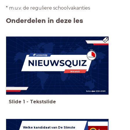
* m.u.v. de reguliere schoolvakanties
Onderdelen in deze les
Week 5
Schooljaar 2024-2025
Slide
1
-
Tekstslide
Welke kandidaat van De Slimste