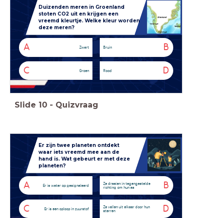
Duizenden meren in Groenland
stoten CO2 uit en krijgen een
vreemd kleurtje. Welke kleur worden
deze meren?
A
B
Zwart
Bruin
C
D
Groen
Rood
Slide
10
-
Quizvraag
Er zijn twee planeten ontdekt
waar iets vreemd mee aan de
hand is. Wat gebeurt er met deze
planeten?
A
B
Ze draaien in tegengestelde
Er is water op gesignaleerd
richting om hun as
C
D
Ze vallen uit elkaar door hun
Er is een oploop in zuurstof
sterren