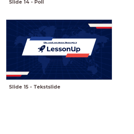
Slide
14
-
Poll
Elke week een nieuwe Nieuwsquiz in
Slide
15
-
Tekstslide