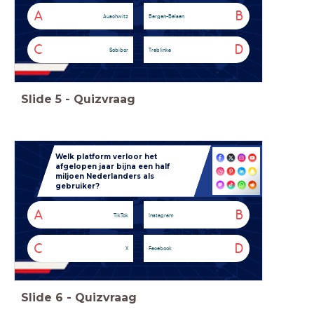
A
B
Auschwitz
Bergen-Belsen
C
D
Sobibor
Treblinka
Slide
5
-
Quizvraag
Welk platform verloor het
afgelopen jaar bijna een half
miljoen Nederlanders als
gebruiker?
A
B
TikTok
Instagram
C
D
X
Facebook
Slide
6
-
Quizvraag