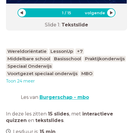
1
/
15
volgende
Slide
1
:
Tekstslide
Wereldoriëntatie
LessonUp
+7
Middelbare school
Basisschool
Praktijkonderwijs
Speciaal Onderwijs
Voortgezet speciaal onderwijs
MBO
Toon 24 meer
Les van
Burgerschap - mbo
In deze les zitten
15 slides
,
met
interactieve
quizzen
en
tekstslides
.
Lesduur is:
15
min