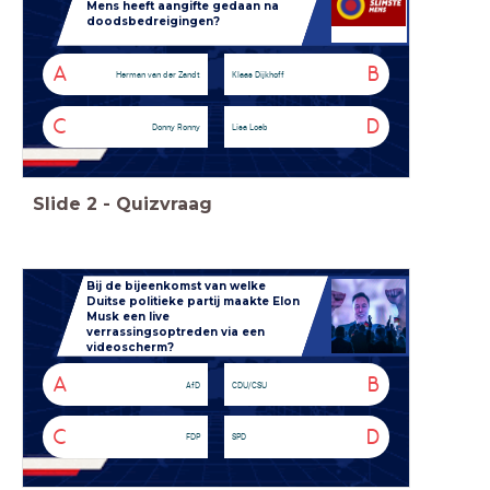
Mens heeft aangifte gedaan na
doodsbedreigingen?
A
B
Herman van der Zandt
Klaas Dijkhoff
C
D
Donny Ronny
Lisa Loeb
Slide
2
-
Quizvraag
Bij de bijeenkomst van welke
Duitse politieke partij maakte Elon
Musk een live
verrassingsoptreden via een
videoscherm?
A
B
AfD
CDU/CSU
C
D
FDP
SPD