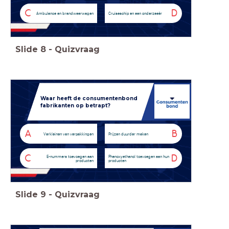
C
D
Ambulance en brandweerwagen
Cruiseschip en een onderzeeër
Slide
8
-
Quizvraag
Waar heeft de consumentenbond
fabrikanten op betrapt?
A
B
Verkleinen van verpakkingen
Prijzen duurder maken
C
D
E-nummers toevoegen aan
Phenoxyethanol toevoegen aan hun
producten
producten
Slide
9
-
Quizvraag