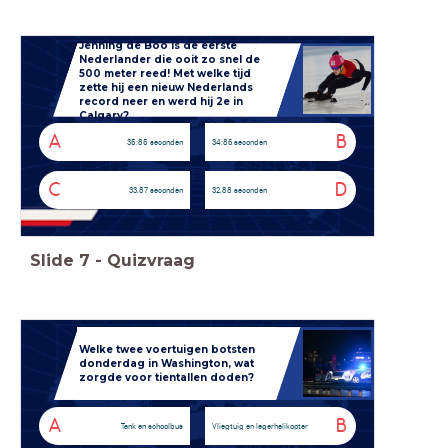
Jenning de Boo is de eerste
Nederlander die ooit zo snel de
500 meter reed!
Met welke tijd
zette hij een nieuw Nederlands
record neer en werd hij 2e in
Calgary?
A
B
35:85 seconden
34:86 seconden
C
D
33.87 seconden
32.88 seconden
Slide
7
-
Quizvraag
Welke twee voertuigen botsten
donderdag in Washington, wat
zorgde voor tientallen doden?
A
B
Tank en schoolbus
Vliegtuig en legerhelikopter