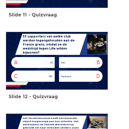
Slide
11
-
Quizvraag
53 supporters van welke club
werden tegengehouden aan de
Franse grens, omdat ze de
wedstrijd tegen Lille wilden
bijwonen?
A
B
AZ
Ajax
C
D
PSV
Feyenoord
Slide
12
-
Quizvraag
Het Verzetsmuseum heeft een bijzonder
object toegevoegd aan hun collectie. Het
werd tijdens de Tweede Wereldoorlog
gebruikt om naar verboden zenders zoals