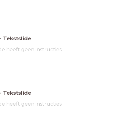
-
Tekstslide
de heeft geen instructies
-
Tekstslide
de heeft geen instructies