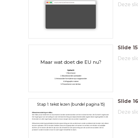
Deze sli
www.europarl.europa.eu
Slide
15
Deze sli
Maar wat doet die EU nu?
Opdracht
1. Tekst lezen
2. Sleutelwoorden aanduiden
3. Antwoorden formuleren op vraagwoorden
4. Infographic maken
5. Presenteren voor de klas
Slide
1
Stap 1: tekst lezen (bundel pagina 15)
Deze sli
Klimaatverandering en milieu
Het milieu is van iedereen en dus moeten landen samenwerken om het te beschermen. De EU heeft regels over
het tegengaan van vervuiling en over de bescherming van bijvoorbeeld wilde vogels. Deze regels gelden in alle
EU landen en alle regeringen moeten ervoor zorgen dat ze worden nageleefd.
Klimaatverandering (ook bekend als de opwarming van de aarde) is een ander probleem dat landen niet alleen
kunnen oplossen. De EU-landen hebben daarom afgesproken om samen te werken om minder schadelijke
stoffen uit te stoten die slecht zijn voor de atmosferen de opwarming van de aarde veroorzaken. De EU
probeert andere landen ervan te overtuigen hetzelfde te doen.