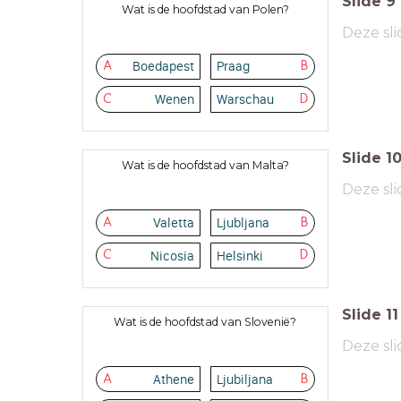
Slide
9
Wat is de hoofdstad van Polen?
Deze sli
Boedapest
Praag
A
B
Wenen
Warschau
C
D
Slide
1
Wat is de hoofdstad van Malta?
Deze sli
Valetta
Ljubljana
A
B
Nicosia
Helsinki
C
D
Slide
11
Wat is de hoofdstad van Slovenië?
Deze sli
Athene
Ljubiljana
A
B