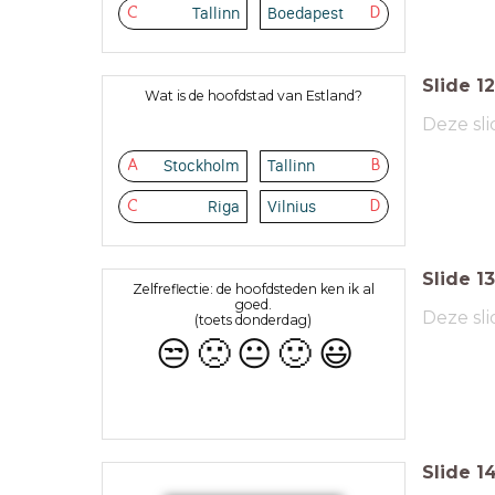
Tallinn
Boedapest
C
D
Slide
12
Wat is de hoofdstad van Estland?
Deze sli
Stockholm
Tallinn
A
B
Riga
Vilnius
C
D
Slide
13
Zelfreflectie: de hoofdsteden ken ik al
goed.
Deze sli
(toets donderdag)
😒
🙁
😐
🙂
😃
Slide
1