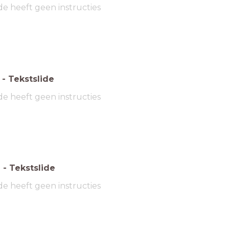
de heeft geen instructies
-
Tekstslide
de heeft geen instructies
6
-
Tekstslide
de heeft geen instructies