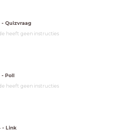
-
Quizvraag
de heeft geen instructies
-
Poll
de heeft geen instructies
4
-
Link