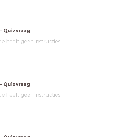
-
Quizvraag
de heeft geen instructies
-
Quizvraag
de heeft geen instructies