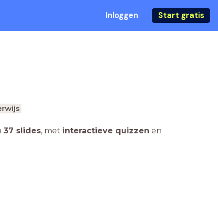
Inloggen
Start gratis
rwijs
n
37 slides
,
met
interactieve quizzen
en