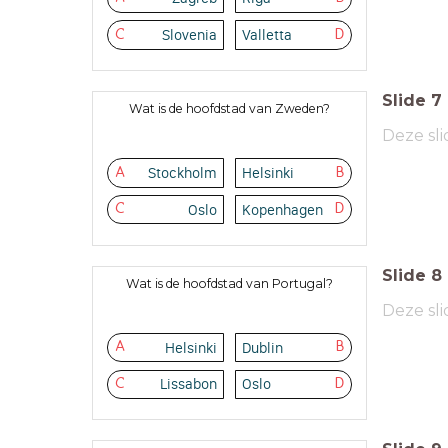
Slovenia
Valletta
C
D
Slide
7
Wat is de hoofdstad van Zweden?
Deze sli
Stockholm
Helsinki
A
B
Oslo
Kopenhagen
C
D
Slide
8
Wat is de hoofdstad van Portugal?
Deze sli
Helsinki
Dublin
A
B
Lissabon
Oslo
C
D