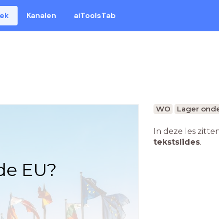
eek
Kanalen
aiToolsTab
WO
Lager onde
In deze les zitte
tekstslides
.
de EU?