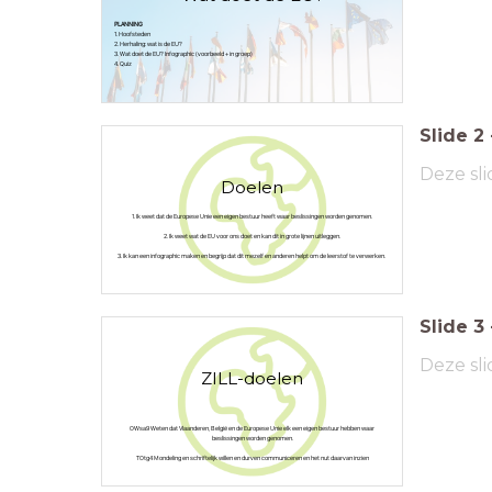
PLANNING
1. Hoofsteden
2. Herhaling: wat is de EU?
3. Wat doet de EU? Infographic (voorbeeld + in groep)
4. Quiz
Slide
2
Deze sli
Doelen
1. Ik weet dat de Europese Unie een eigen bestuur heeft waar beslissingen worden genomen.
2. Ik weet wat de EU voor ons doet en kan dit in grote lijnen uitleggen.
3. Ik kan een infographic maken en begrijp dat dit mezelf en anderen helpt om de leerstof te verwerken.
Slide
3
Deze sli
ZILL-doelen
OWsa9 Weten dat Vlaanderen, België en de Europese Unie elk een eigen bestuur hebben waar
beslissingen worden genomen.
TOtg4 Mondeling en schriftelijk willen en durven communiceren en het nut daarvan inzien