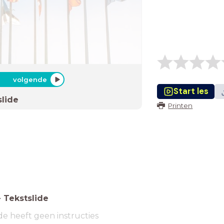
volgende
Start les
slide
Printen
-
Tekstslide
de heeft geen instructies