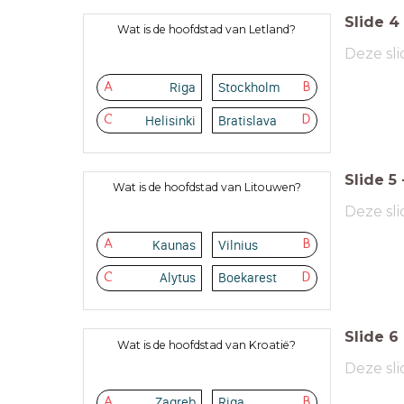
Slide
4
Wat is de hoofdstad van Letland?
Deze sli
Riga
Stockholm
A
B
Helisinki
Bratislava
C
D
Slide
5
Wat is de hoofdstad van Litouwen?
Deze sli
Kaunas
Vilnius
A
B
Alytus
Boekarest
C
D
Slide
6
Wat is de hoofdstad van Kroatië?
Deze sli
Zagreb
Riga
A
B