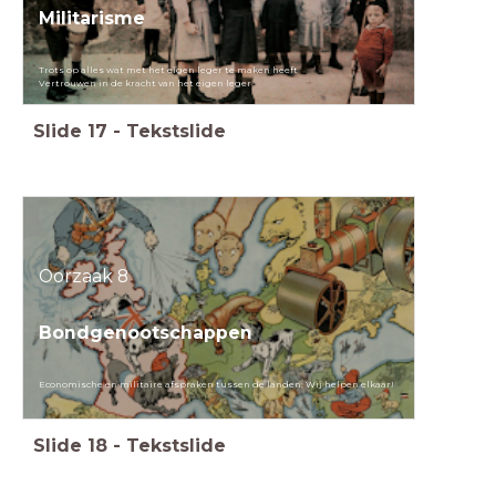
Militarisme
Trots op alles wat met het eigen leger te maken heeft
Vertrouwen in de kracht van het eigen leger
Slide
17
-
Tekstslide
Oorzaak 8
Bondgenootschappen
Economische en militaire afspraken tussen de landen: Wij helpen elkaar!
Slide
18
-
Tekstslide