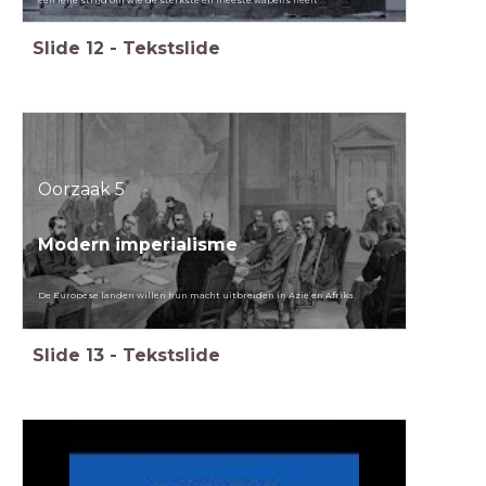
een felle strijd om wie de sterkste en meeste wapens heeft
Slide
12
-
Tekstslide
Oorzaak 5
Modern imperialisme
De Europese landen willen hun macht uitbreiden in Azië en Afrika.
Slide
13
-
Tekstslide