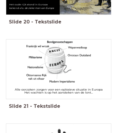
Het oude rijk stond in Europa
bekend als:
de zieke man van Europa
Slide
20
-
Tekstslide
Alle oorzaken zorgen voor een eplosieve situatie in Europa
Het wachten is op het aansteken van de lont...
Slide
21
-
Tekstslide