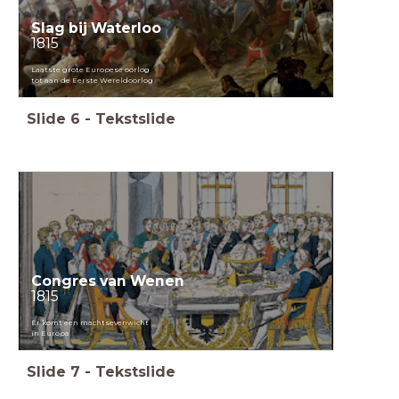
Slag bij Waterloo
1815
Laatste grote Europese oorlog
tot aan de Eerste Wereldoorlog
Slide
6
-
Tekstslide
Congres van Wenen
1815
Er komt een machtsevenwicht
in Europa
Slide
7
-
Tekstslide