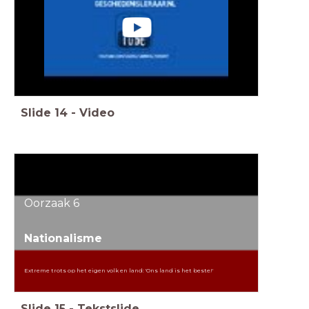
Slide
14
-
Video
Oorzaak 6
Nationalisme
Extreme trots op het eigen volk en land: 'Ons land is het beste!'
Slide
15
-
Tekstslide