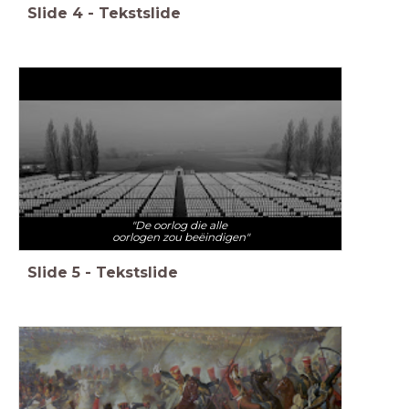
Slide
4
-
Tekstslide
"De oorlog die alle
oorlogen zou beëindigen"
Slide
5
-
Tekstslide