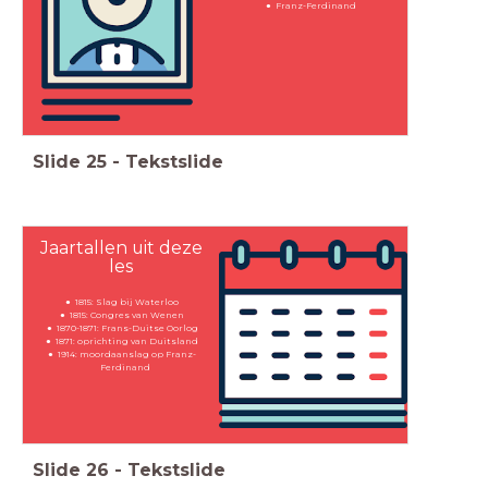
Franz-Ferdinand
Slide
25
-
Tekstslide
Jaartallen uit deze
les
1815: Slag bij Waterloo
1815: Congres van Wenen
1870-1871: Frans-Duitse Oorlog
1871: oprichting van Duitsland
1914: moordaanslag op Franz-
Ferdinand
Slide
26
-
Tekstslide