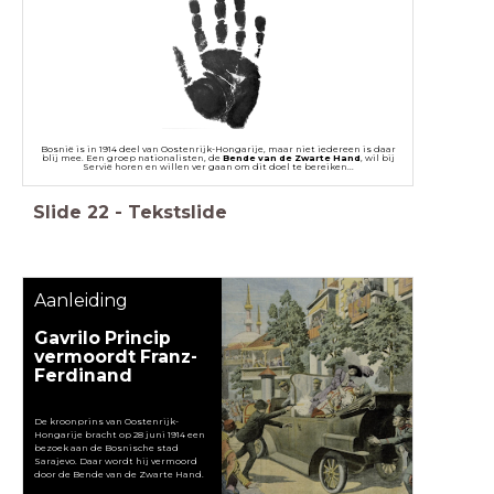
Bosnië is in 1914 deel van Oostenrijk-Hongarije, maar niet iedereen is daar
blij mee. Een groep nationalisten, de
Bende van de Zwarte Hand
, wil bij
Servië horen en willen ver gaan om dit doel te bereiken...
Slide
22
-
Tekstslide
Aanleiding
Gavrilo Princip
vermoordt Franz-
Ferdinand
De kroonprins van Oostenrijk-
Hongarije bracht op 28 juni 1914 een
bezoek aan de Bosnische stad
Sarajevo. Daar wordt hij vermoord
door de Bende van de Zwarte Hand.