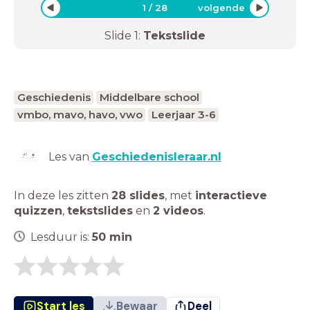
1
/
28
volgende
Slide
1
:
Tekstslide
Geschiedenis
Middelbare school
vmbo, mavo, havo, vwo
Leerjaar 3-6
Les van
Geschiedenisleraar.nl
In deze les zitten
28 slides
,
met
interactieve
quizzen
,
tekstslides
en
2 videos
.
Lesduur is:
50
min
Start les
Bewaar
Deel