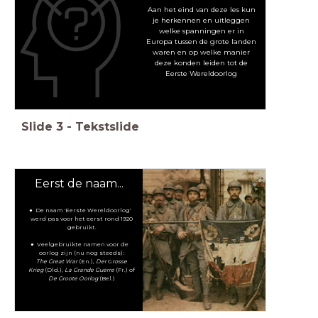
Aan het eind van deze les kun
je herkennen en uitleggen
welke spanningen er in
Europa tussen de grote landen
waren en op welke manier
deze konden leiden tot de
Eerste Wereldoorlog
Slide
3
-
Tekstslide
Eerst de naam...
De naam 'Eerste Wereldoorlog'
werd pas voor het eerst rond 1920
gebruikt.
Veelgebruikte namen voor de
oorlog zijn (nu nog steeds):
The Great War
(En.),
Der
G
rosse
Krieg
(Dld.),
La Grande Guerre
(Fr.) of
De Groote Oorlog
(Bel.)