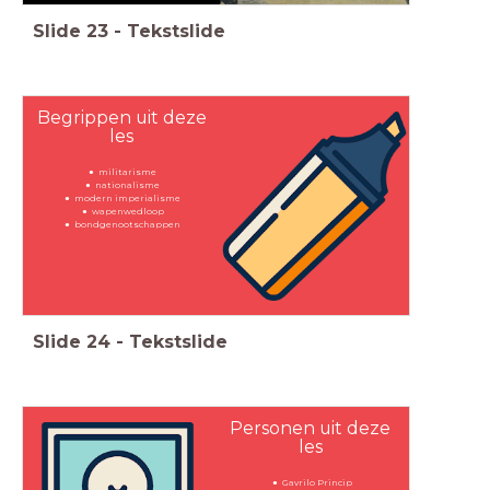
Slide
23
-
Tekstslide
Begrippen uit deze
les
militarisme
nationalisme
modern imperialisme
wapenwedloop
bondgenootschappen
Slide
24
-
Tekstslide
Personen uit deze
les
Gavrilo Princip