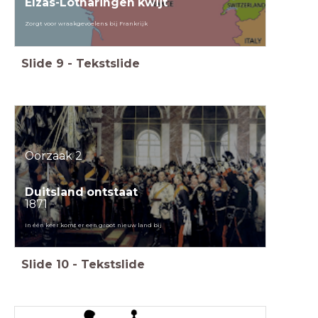
Elzas-Lotharingen kwijt
Zorgt voor wraakgevoelens bij Frankrijk
Slide
9
-
Tekstslide
Oorzaak 2
Duitsland ontstaat
1871
In één keer komt er een groot nieuw land bij
Slide
10
-
Tekstslide