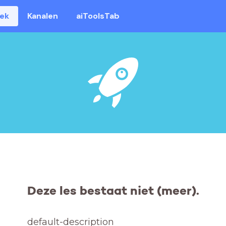
eek
Kanalen
aiToolsTab
Deze les bestaat niet (meer).
default-description