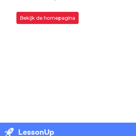
Bekijk de homepagina
LessonUp