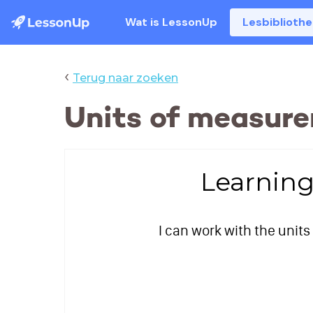
Wat is LessonUp
Lesbiblioth
‹
Terug naar zoeken
Units of measure
Learning
I can work with the uni