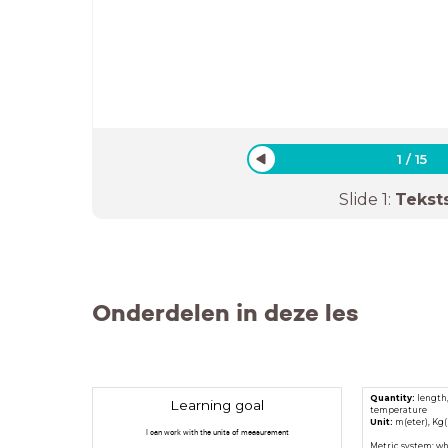
1
/
15
Slide
1
:
Tekst
Onderdelen in deze les
Quantity:
length,
Learning goal
temperature
Unit:
m(eter), Kg(k
I can work with the units of measurement
Metric system: wh