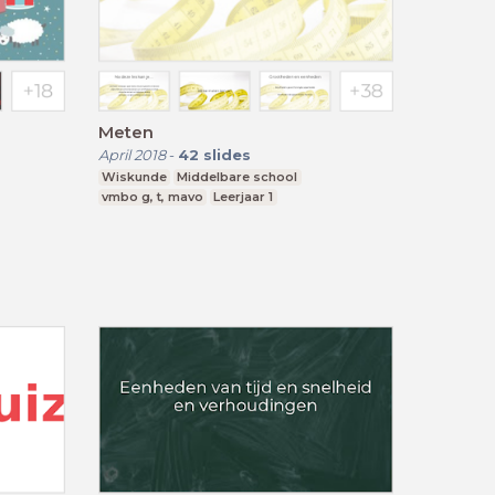
Meten
April 2018
-
42
slides
Wiskunde
Middelbare school
vmbo g, t, mavo
Leerjaar 1