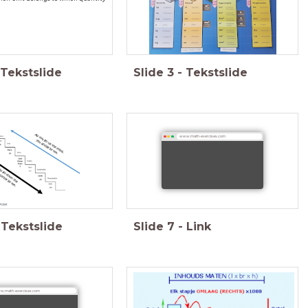
Tekstslide
Slide
3
-
Tekstslide
www.math-exercises.com
Tekstslide
Slide
7
-
Link
.math-exercises.com