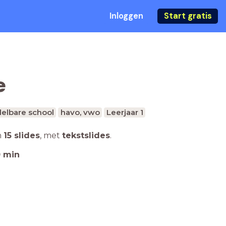
Inloggen
Start gratis
e
elbare school
havo, vwo
Leerjaar 1
n
15 slides
,
met
tekstslides
.
0
min