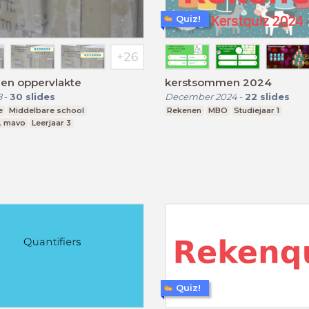
Quiz!
 en oppervlakte
kerstsommen 2024
8
-
30
slides
December 2024
-
22
slides
e
Middelbare school
Rekenen
MBO
Studiejaar 1
, mavo
Leerjaar 3
Quiz!