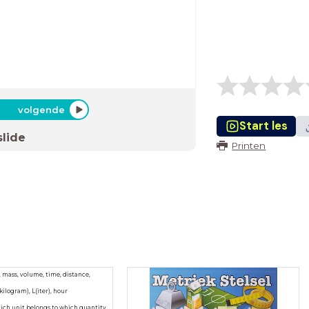
volgende
Start les
slide
Printen
 mass, volume, time, distance,
ilogram), L(iter), hour
ich unit belongs to which quantity