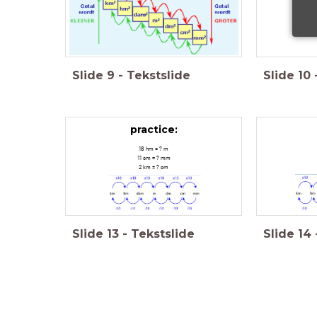
Slide
9
-
Tekstslide
Slide
10
practice:
18 hm = ? m
11 cm = ? mm
2 km = ? cm
Slide
13
-
Tekstslide
Slide
14