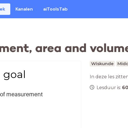
eek
Kanalen
aiToolsTab
ment, area and volum
Wiskunde
Midd
 goal
In deze les zitte
Lesduur is:
6
ts of measurement