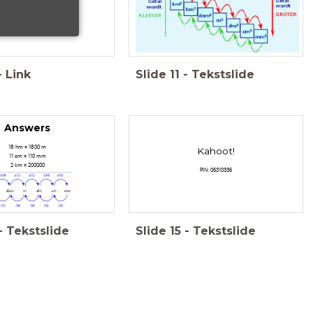
-
Link
Slide
11
-
Tekstslide
Answers
18 hm = 1800 m
Kahoot!
11 cm = 110 mm
2 km = 200000
PIN: 06310336
-
Tekstslide
Slide
15
-
Tekstslide