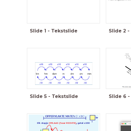
Slide
1
-
Tekstslide
Slide
2
-
Slide
5
-
Tekstslide
Slide
6
-
www