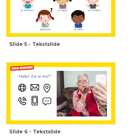
je lichaam
je ogen
je handen
gebaren
je stem
Slide
5
-
Tekstslide
“Hallo! Zie je mij?”
Slide
6
-
Tekstslide