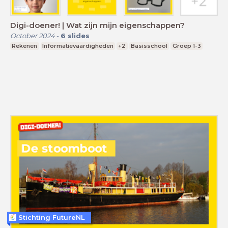
Digi-doener! | Wat zijn mijn eigenschappen?
October 2024
-
6
slides
Rekenen
Informatievaardigheden
+2
Basisschool
Groep 1-3
Stichting FutureNL