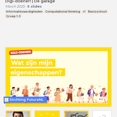
Digi-doener! | De garage
March 2025
-
5
slides
Informatievaardigheden
Computational thinking
+1
Basisschool
Groep 1-3
Stichting FutureNL