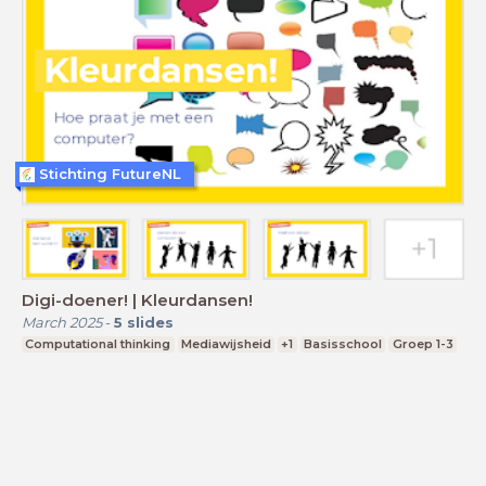
Stichting FutureNL
Digi-doener! | Kleurdansen!
March 2025
-
5
slides
Computational thinking
Mediawijsheid
+1
Basisschool
Groep 1-3