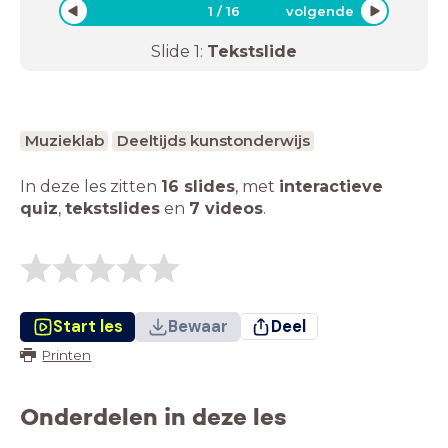
1
/
16
volgende
Slide
1
:
Tekstslide
Muzieklab
Deeltijds kunstonderwijs
In deze les zitten
16 slides
,
met
interactieve
quiz
,
tekstslides
en
7 videos
.
Start les
Bewaar
Deel
Printen
Onderdelen in deze les