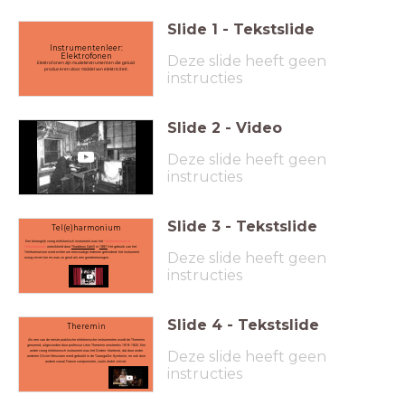
Slide
1
-
Tekstslide
Instrumentenleer:
Elektrofonen
Deze slide heeft geen
Elektrofonen zijn muziekinstrumenten die geluid
produceren door middel van elektriciteit.
instructies
Slide
2
-
Video
Deze slide heeft geen
instructies
Slide
3
-
Tekstslide
Tel(e)harmonium
Een belangrijk vroeg elektronisch instrument was het
Teleharmonium of
Telharmonium,
ontwikkeld door
Thaddeus Cahill
in
1897.
Het gebruik van het
Deze slide heeft geen
Teleharmonium werd echter om eenvoudige redenen gehinderd: het instrument
woog zeven ton en was zo groot als een goederenwagon.
instructies
Slide
4
-
Tekstslide
Theremin
Als een van de eerste praktische elektronische instrumenten wordt de Theremin
genoemd, uitgevonden door professor Léon Theremin omstreeks 1919-1920. Een
Deze slide heeft geen
ander vroeg elektronisch instrument was het Ondes-Martenot, dat door onder
anderen Olivier Messiaen werd gebruikt in de Turangalîla-Symfonie, en ook door
andere vooral Franse componisten, zoals André Jolivet.
instructies