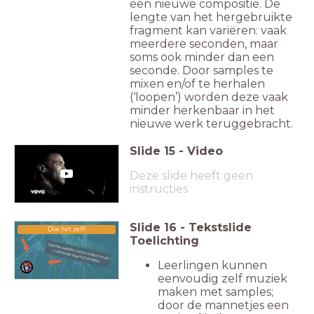
een nieuwe compositie. De
lengte van het hergebruikte
fragment kan variëren: vaak
meerdere seconden, maar
soms ook minder dan een
seconde. Door samples te
mixen en/of te herhalen
(‘loopen’) worden deze vaak
minder herkenbaar in het
nieuwe werk teruggebracht.
Slide
15
-
Video
Deze slide heeft geen
instructies
Slide
16
-
Tekstslide
Doe het zelf!
Toelichting
Open de website van incredibox en ga
zelf aan de slag met samples.
Leerlingen kunnen
eenvoudig zelf muziek
maken met samples;
door de mannetjes een