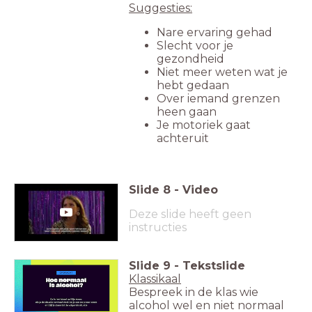
Suggesties:
Nare ervaring gehad
Slecht voor je
gezondheid
Niet meer weten wat je
hebt gedaan
Over iemand grenzen
heen gaan
Je motoriek gaat
achteruit
Slide
8
-
Video
Deze slide heeft geen
instructies
Slide
9
-
Tekstslide
Klassikaal
Bespreek in de klas wie
alcohol wel en niet normaal