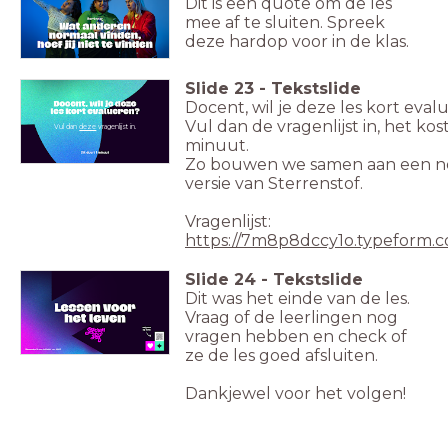
Dit is een quote om de les
mee af te sluiten. Spreek
deze hardop voor in de klas.
Slide
23
-
Tekstslide
Docent, wil je deze les kort eval
Vul dan de vragenlijst in, het kos
Vul dan
deze
vragenlijst in.
minuut.
Zo bouwen we samen aan een n
versie van Sterrenstof.
Vragenlijst:
https://7m8p8dccy1o.typeform.
Slide
24
-
Tekstslide
Dit was het einde van de les.
Vraag of de leerlingen nog
vragen hebben en check of
ze de les goed afsluiten.
Dankjewel voor het volgen!