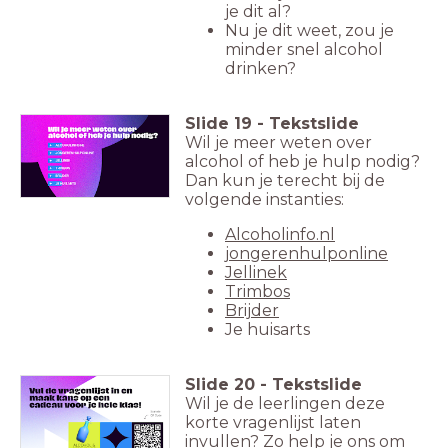
je dit al?
Nu je dit weet, zou je
minder snel alcohol
drinken?
Slide
19
-
Tekstslide
Wil je meer weten over
alcohol of heb je hulp nodig?
Dan kun je terecht bij de
volgende instanties:
Alcoholinfo.nl
jongerenhulponline
Jellinek
Trimbos
Brijder
Je huisarts
Slide
20
-
Tekstslide
Wil je de leerlingen deze
korte vragenlijst laten
invullen? Zo help je ons om