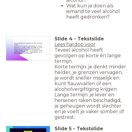
alcohol?
Wat kun je doen als
iemand te veel alcohol
heeft gedronken?
Slide
4
-
Tekstslide
Lees hardop voor
Teveel alcohol heeft
gevolgen op korte én lange
termijn.
Korte termijn: je denkt minder
helder, je grenzen vervagen,
je wordt sneller misselijk en
kunt flauwvallen of een
alcoholvergiftiging krijgen.
Lange termijn: je lever en
hersenen raken beschadigd,
je geheugen wordt slechter
en je voelt je vaker somber of
gestrest.
Slide
5
-
Tekstslide