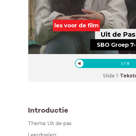
les voor de film
Uit de Pas
SBO Groep 7
1
/
9
Slide
1
:
Tekst
Introductie
Thema: Uit de pas
Leerdoelen: