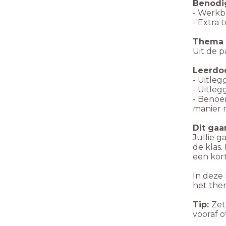
Benodi
- Werkbl
- Extra
Thema
Uit de p
Leerdo
- Uitle
- Uitle
- Beno
manier 
Dit gaa
Jullie 
de klas.
een kort
In deze 
het th
Tip:
Zet
vooraf of