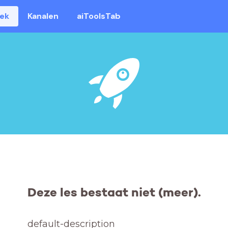
eek
Kanalen
aiToolsTab
Deze les bestaat niet (meer).
default-description