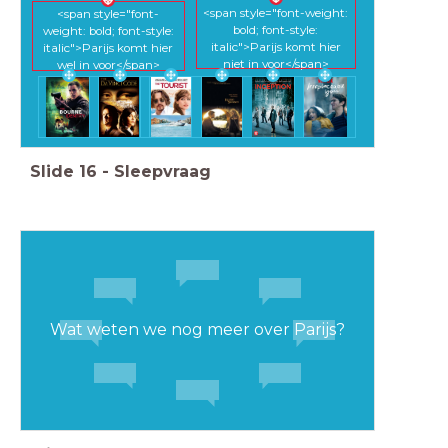
<span style="font-weight:
<span style="font-
bold; font-style:
weight: bold; font-style:
italic">Parijs komt hier
italic">Parijs komt hier
niet in voor</span>
wel in voor</span>
Slide
16
-
Sleepvraag
Wat weten we nog meer over Parijs?