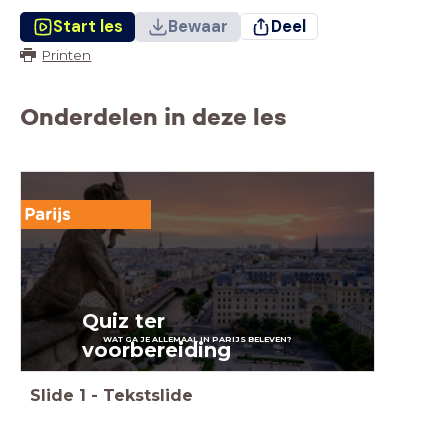
Start les
Bewaar
Deel
Printen
Onderdelen in deze les
Parijs
Quiz ter
WAT GA JE ALLEMAAL IN PARIJS BELEVEN?
voorbereiding
Slide
1
-
Tekstslide