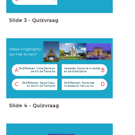
Slide
3
-
Quizvraag
Welke 3 highlights
zijn hier te zien?
De Eiffeltoren, Notre Dame en
Versailles, Dome de Invalides
A
B
de Arc de Triomphe
en de Notre Dame
De Eiffeltoren, Sacre Coeur
De Eiffeltoren, Dome des
C
D
en de Arc de Triomphe
invalides en het Louvre
Slide
4
-
Quizvraag