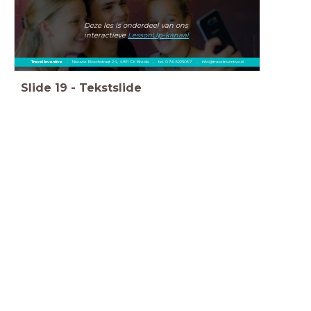
Deze les is onderdeel van ons
interactieve
LessonUp-kanaal
Travel Inventive
- Nieuwe Boschstraat 24, 4811 CX Breda - tel. 076-5223057 - info@travelinventive.nl
Slide
19
-
Tekstslide