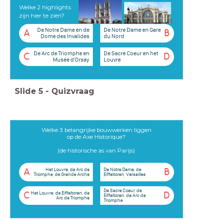
Welke 2 highlights
zijn hier te zien?
De Notre Dame en de
De Notre Dame en Gare
A
B
Dome des Invalides
du Nord
De Arc de Triomphe en
De Sacre Coeur en het
C
D
Musée d'Orsay
Louvre
Slide
5
-
Quizvraag
Welke 3 belangrijke bouwwerken liggen
op de Axe Historique?
(de historische as van Parijs)
Het Louvre, de Arc de
De Notre Dame, de
A
B
Triomphe, de Grande Arche
Eiffeltoren, Versailles
De Sacre Coeur, de
Het Louvre, de Eiffeltoren, de
C
D
Eiffeltoren, de Arc de
Arc de Triomphe
Triomphe