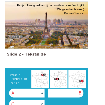
Parijs... Hoe goed ken jij de hoofdstad van Frankrijk?
We gaan het testen ;)
Bonne Chance!
Slide
2
-
Tekstslide
Waar in
A
Frankrijk ligt
B
C
Parijs?
A
B
A
B
C
C