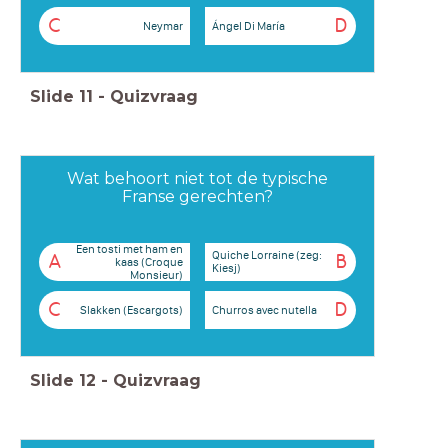
C
D
Neymar
Ángel Di María
Slide
11
-
Quizvraag
Wat behoort niet tot de typische
Franse gerechten?
Een tosti met ham en
Quiche Lorraine (zeg:
A
B
kaas (Croque
Kiesj)
Monsieur)
C
D
Slakken (Escargots)
Churros avec nutella
Slide
12
-
Quizvraag