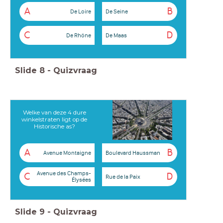
A
B
De Loire
De Seine
C
D
De Rhöne
De Maas
Slide
8
-
Quizvraag
Welke van deze 4 dure
winkelstraten ligt op de
Historische as?
A
B
Avenue Montaigne
Boulevard Haussman
Avenue des Champs-
C
D
Rue de la Paix
Élysées
Slide
9
-
Quizvraag