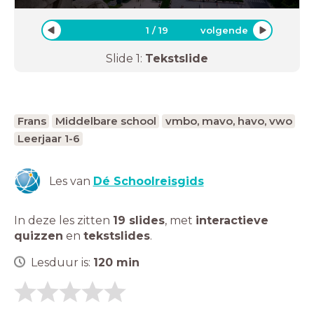
1
/
19
volgende
Slide
1
:
Tekstslide
Frans
Middelbare school
vmbo, mavo, havo, vwo
Leerjaar 1-6
Les van
Dé Schoolreisgids
In deze les zitten
19 slides
,
met
interactieve
quizzen
en
tekstslides
.
Lesduur is:
120
min