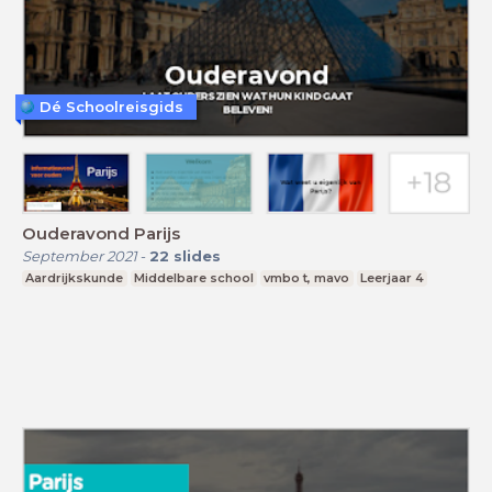
Dé Schoolreisgids
Ouderavond Parijs
September 2021
-
22
slides
Aardrijkskunde
Middelbare school
vmbo t, mavo
Leerjaar 4