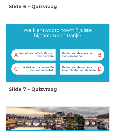
Slide
6
-
Quizvraag
Welk antwoord toont 2 juiste
bijnamen van Parijs?
De stad van het licht De stad
De stad van de opera De
A
B
van de mode
stad van de zon
De stad van de cultuur De
De stad van de moderne
C
D
stad van romantiek
kunst De stad van de liefde
Slide
7
-
Quizvraag
Hoe heet de rivier die door Parijs stroomt?