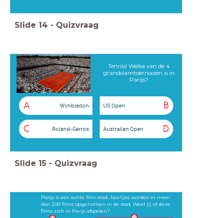
Slide
14
-
Quizvraag
Tennis! Welke van de 4
grandslamtoernooien is in
Parijs?
A
B
Wimbledon
US Open
C
D
Roland-Garros
Australian Open
Slide
15
-
Quizvraag
Parijs is een echte film-stad. Jaarlijks worden er meer
dan 200 films opgenomen in de stad. Weet jij of deze
films zich in Parijs afspelen?