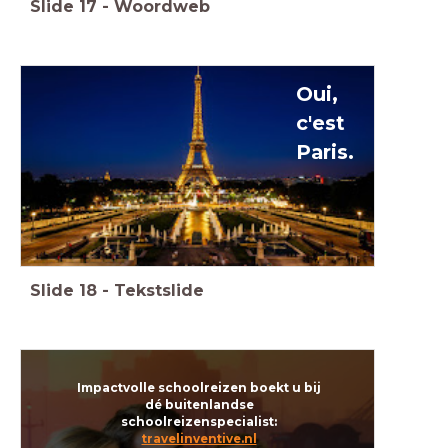
Slide
17
-
Woordweb
Oui,
c'est
Paris.
Slide
18
-
Tekstslide
Impactvolle schoolreizen boekt u bij
dé buitenlandse
schoolreizenspecialist:
travelinventive.nl