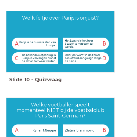
Welk feitje over Parijs is onjuist?
Het Louvre is het best
Parijs is de duurste stad van
A
B
bezochte museum ter
Europa.
wereld.
De bekende slotjesbrug in
Ieder jaar wordt in de zomer
C
D
Parijs is vervangen omdat
een strand aangelegd langs
de sloten te zwaar werden.
de Seine
Slide
10
-
Quizvraag
Welke voetballer speelt
momenteel NIET bij de voetbalclub
Paris Saint-Germain?
A
B
Kylian Mbappé
Zlatan Ibrahimovic