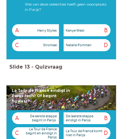
Wie van deze celebrities heeft geen woonplaats
in Parijs?
A
B
Harry Styles
Kanye West
C
D
Stromae
Natalie Portman
Slide
13
-
Quizvraag
La Tour de France eindigt in
Parijs toch? Of begint
hij daar?
De eerste etappe
De laatste etappe
A
B
begint in Parijs.
eindigt in Parijs.
La Tour de France
La Tour de France komt
C
D
begint en eindigt in
niet in Parijs
Parijs