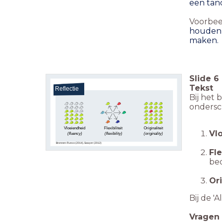
een tan
Voorbee
houden, 
maken.
Slide
6
Tekst
Reflectie
Bij het
ondersc
Vloeiendheid
Flexibiliteit
Originaliteit
Vl
(fluency)
(flexibility)
(originality)
Bronnen: Runco (2014), Sawyer (2012)
Fle
be
Ori
Bij de '
Vragen