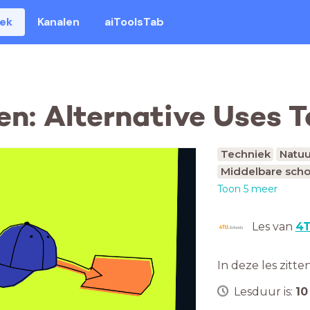
eek
Kanalen
aiToolsTab
n: Alternative Uses T
Techniek
Natuu
Middelbare scho
Toon 5 meer
Les van
4T
In deze les zitte
Lesduur is:
10