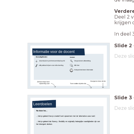
Verdere
Deel 2 v
krijgen 
In deel
Slide
2
Informatie voor de docent
Deze sli
Benodigdheden
Iconen
download en print het werkblad op A3
Vergroot een afbeelding
stift, potlood of pen voor elke leerling
Klik hier
Hotspot met meer informatie
Navigeren door de les
Zet het vinkje 'toon
Toon notities bij elke dia
bij leerling' aan
Slide
3
Leerdoelen
Deze sli
Na deze les...
...heb je geleerd hoe je creatief kunt opwarmen met de 'alternative uses task'.
...heb je geleerd dat
fluency
,
flexibility
en
originality
belangrijke vaardigheden zijn van
het divergent denken.