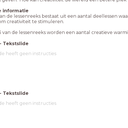
 informatie
an de lessenreeks bestaat uit een aantal deellessen wa
om creativiteit te stimuleren.
 3 van de lessenreeks worden een aantal creatieve wa
-
Tekstslide
de heeft geen instructies
-
Tekstslide
de heeft geen instructies