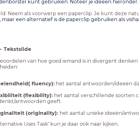
denborstel kunt gebruiken. Noteer je ideeën hieronder
ld: Neem als voorwerp een paperclip. Je kunt deze nat
maar een alternatief is de paperclip gebruiken als visha
-
Tekstslide
 beoordelen van hoe goed iemand is in divergent denke
heiden:
oeiendheid( fluency):
het aantal antwoorden/ideeën da
xibiliteit (flexibility):
het aantal verschillende soorten 
denkt/antwoorden geeft.
ginaliteit (originality):
het aantal unieke ideeën/antwo
Alternative Uses Task' kun je daar ook naar kijken.