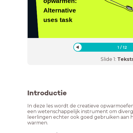
opwarmen:
Alternative
uses task
1
/
12
Slide
1
:
Tekst
Introductie
In deze les wordt de creatieve opwarmoefeni
een wetenschappelijk instrument om diver
leerlingen echter ook goed gebruiken aan he
warmen.