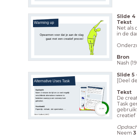
Slide
4
Tekst
Warming up
Net als 
in de da
Opwarmen voor dat je aan de slag
gaat met een creatief proces!
Onderzoe
Bron
Nash (19
Slide
5
[Deel d
Alternative Uses Task
Opdracht
Tekst
Neem 3 minuten de tijd om zo veel mogelijk
verschillende alternatieve manieren te
De crea
bedenken
waarop je een voorwerp kunt
gebruiken.
Task ge
timer
Voorbeeld
gebruik
3:00
Paperclip: vishaak, slot openmaken, ...
creatie
Bron: Guilford (1967)
Opdrach
Neem
3