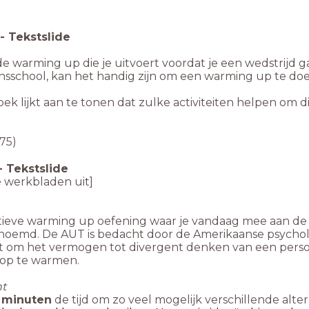
-
Tekstslide
de warming up die je uitvoert voordat je een wedstrijd ga
nsschool, kan het handig zijn om een warming up te doen
k lijkt aan te tonen dat zulke activiteiten helpen om 
75)
-
Tekstslide
e werkbladen uit]
tieve warming up oefening waar je vandaag mee aan de s
noemd. De AUT is bedacht door de Amerikaanse psycholo
t om het vermogen tot divergent denken van een pers
f op te warmen.
t
 minuten
de tijd om zo veel mogelijk verschillende al