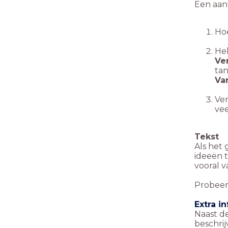
Een aant
Ho
Heb
Ver
tan
Var
Ver
vee
Tekst
Als het
ideeën t
vooral v
Probeer
Extra i
Naast d
beschrij