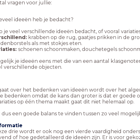
al vragen voor jullie:
eveel ideeën heb je bedacht?
 je veel verschillende ideeën bedacht, of vooral variatie
schillend:
krabben op de rug, gaatjes prikken in de gr
denborstels als met stokjes eten.
iaties:
schoenen schoonmaken, douchetegels schoonma
gelijk je ideeën eens met die van een aantal klasgenote
l verschillende objecten.
 gaat over het bedenken van ideeën wordt over het alg
e bedenken omdat de kans dan groter is dat er goede of o
ariaties op één thema maakt gaat dit niet helemaal op.
 dus een goede balans te vinden tussen zo veel mogelij
nformatie
eze drie wordt er ook nog een vierde vaardigheid onder
vend of hoe gedetailleerd de ideeën zijn. Er is voor ge