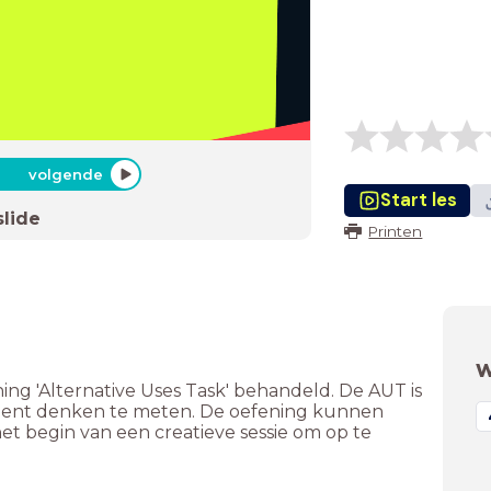
volgende
Start les
slide
Printen
W
ng 'Alternative Uses Task' behandeld. De AUT is
gent denken te meten. De oefening kunnen
t begin van een creatieve sessie om op te