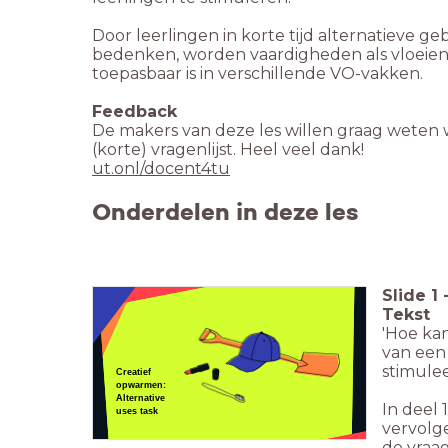
Door leerlingen in korte tijd alternatieve 
bedenken, worden vaardigheden als vloeiendhei
toepasbaar is in verschillende VO-vakken.
Feedback
De makers van deze les willen graag weten w
(korte) vragenlijst. Heel veel dank!
ut.onl/docent4tu
Onderdelen in deze les
Slide
1
Tekst
'Hoe kan
van een 
stimuleer
Creatief
opwarmen:
Alternative
In deel 
uses task
vervolge
de vraag