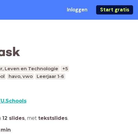
Inloggen
Start gratis
ask
r, Leven en Technologie
+5
ol
havo, vwo
Leerjaar 1-6
U.Schools
n
12 slides
,
met
tekstslides
.
min