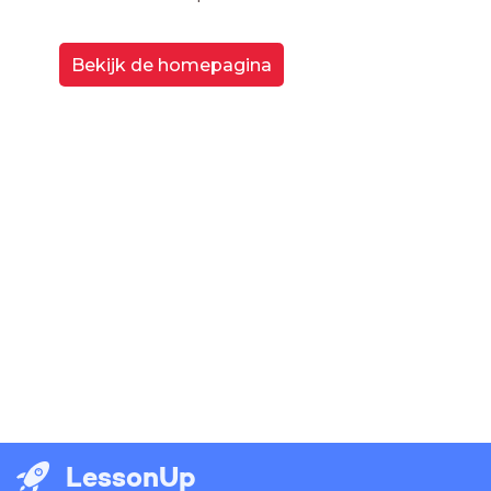
Bekijk de homepagina
LessonUp