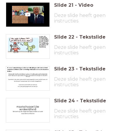
Slide
21
-
Video
Deze slide heeft geen
instructies
Slide
22
-
Tekstslide
normen zijn
gedragsregels
zodat we weten
hoe we met elkaar
moeten omgaan,
het zorgt voor
voorspelbaarhei
den schept orde
Deze slide heeft geen
ipv chaos in
samenleving
instructies
Slide
23
-
Tekstslide
In onze samenleving worden we dikwijls geconfronteerd met
waardenconflicten, die tot heftige discussies en ruzies kunnen
leiden.
Vrijwel ieder land ter wereld kent -in meer of mindere mate- maatschappelijke
problemen. Het zijn problemen die bijvoorbeeld bestaan uit wrijvingen
tussen de aanwezige culturen, religies, levensbeschouwingen en verschil in
welvaart.
Deze slide heeft geen
Opvallend is dat zodra controversiële maatschappelijke issues op tafel komen, de
bevolking tot 2 groeperingen lijkt te worden teruggebracht:
instructies
Zij die fout (conservatief) van aard zijn;
en zij die goed (progressief) van aard zijn.
Slide
24
-
Tekstslide
maatschappelijke
verdeeldheid
Deze slide heeft geen
Benoem op de volgende slides enkele actuele
waardenconflicten
instructies