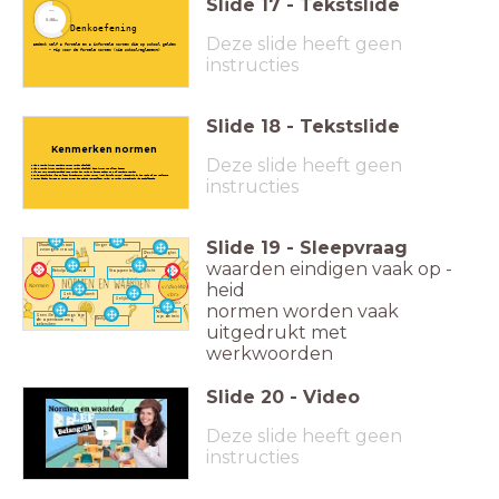
Slide
17
-
Tekstslide
timer
5:00
000
Denkoefening
Deze slide heeft geen
Bedenk zelf 3 formele en 3 informele normen die op school gelden
- Tip voor de formele normen (zie schoolreglement)
instructies
Slide
18
-
Tekstslide
Kenmerken normen
Deze slide heeft geen
Uit 1 waarde kunnen meerdere normen worden afgeleid
Uit 1 waarde kunnen meerdere normen worden afgeleid, deze kunnen met elkaar botsen
Als een norm gerechtvaardigd moet worden dan wordt er beroep gedaan op 1 of meerdere waarden
Om de samenleving vlot te laten functioneren worden normen (vaak formele normen) uitgedrukt in het
recht of een reglement
instructies
Normen bieden houvast en zorgen ervoor dat gedrag voorspelbaar wordt, ze worden overgebracht via socialisatie
Slide
19
-
Sleepvraag
Plaats afstaan aan
Vinger opsteken
zwangere vrouw
Rechtvaardighei
d
waarden eindigen vaak op -
<div>
Behulpzaamheid
Stoppen bij stoplicht
<br>
heid
Normen
</div>Waarden<div>
<br>
Gehoorzaamh
eid
Gelijkheid
</div>
normen worden vaak
Niet roken
Geen illegale drugs op
op de trein
Eerlijkheid
de openbare weg
uitgedrukt met
gebruiken
werkwoorden
Slide
20
-
Video
Deze slide heeft geen
instructies