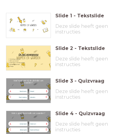
Slide
1
-
Tekstslide
Deze slide heeft geen
instructies
Slide
2
-
Tekstslide
Op het programma
Deze slide heeft geen
Herhaling vorige les
Wat zijn normen?
instructies
Informele vs formele normen
Kenmerken normen
Filmpje
Slide
3
-
Quizvraag
Wat hoort niet bij de definitie van
waarden?
Deze slide heeft geen
A
B
Nastreven
Regel
instructies
C
D
Overtuiging
Idealen
Slide
4
-
Quizvraag
Wat is geen kenmerk van waarden?
Deze slide heeft geen
A
B
Universeel
Abstract
instructies
C
D
Belangrijk
Nastreefbaar