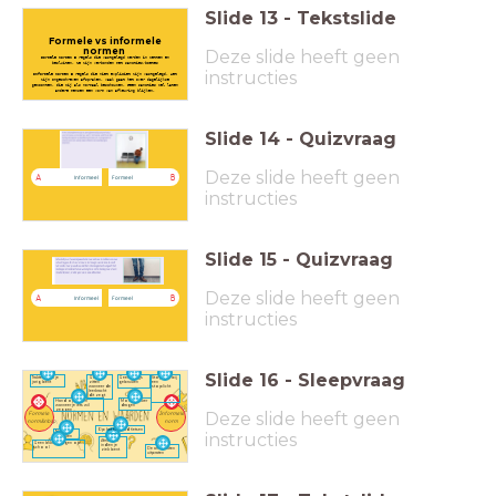
Slide
13
-
Tekstslide
Formele vs informele
normen
Deze slide heeft geen
Formele normen
= regels die vastgelegd werden in wetten en
besluiten. Ze zijn verbonden met sancties/boetes
instructies
Informele normen
= regels die niet expliciet zijn vastgelegd. Het
zijn ongeschreven afspraken. Vaak gaat het over dagelijkse
gewoonten, die wij als normaal beschouwen. Geen sancties wel laten
andere mensen een vorm van afkeuring blijken.
Slide
14
-
Quizvraag
Deze slide heeft geen
A
B
Informeel
Formeel
instructies
Slide
15
-
Quizvraag
Deze slide heeft geen
A
B
Informeel
Formeel
instructies
Slide
16
-
Sleepvraag
Trakteren als je
Gaan
Geen drugs
Stoppen bij
jarig bent
zitten
gebruiken
een
wanneer de
stoplicht
leerkracht
dit zegt
Mondmasker
Hand opsteken
dragen
wanneer je iets wil
zeggen
Deze slide heeft geen
Formele
Informele
norm&nbsp;
norm
Op het fietspad fietsen
instructies
Niet
vloeken
Afmelden
Geen bikini dragen op
indien je
school
De ander laten
ziek bent
uitpraten