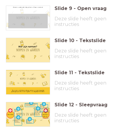
Slide
9
-
Open vraag
Als een oudere valt, help je hem of haar overeind.
Deze slide heeft geen
instructies
Slide
10
-
Tekstslide
Wat zijn normen?
Deze slide heeft geen
instructies
Slide
11
-
Tekstslide
Deze slide heeft geen
instructies
Normen = richtlijnen die aanzetten tot een bepaalde
gedragswijze. Normen regelen ons dagelijks handelen.
Slide
12
-
Sleepvraag
Iemand een gelukkige
verjaardag wensen
Het dragen
van een
mondmaske
r in de winkel
Niet met je
Niet roken in
<div><br>
handen in je
de trein
bord zitten
</div>
Deze slide heeft geen
<div>1</div>
<div>2<br>
<div><br>
</div></div>
instructies
Je vrienden
begroeten
Stoppen
met een
bij een
kus/hand
stoplicht