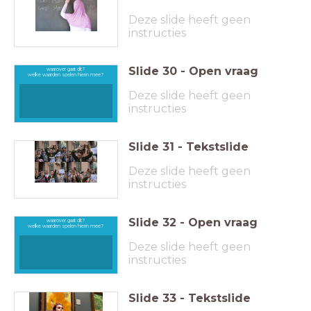
Deze slide heeft geen
instructies
Slide
30
-
Open vraag
waarover gaat dit?
welke waarden spelen hierin mee?
Deze slide heeft geen
instructies
Slide
31
-
Tekstslide
Deze slide heeft geen
instructies
Slide
32
-
Open vraag
waarover gaat dit?
welke waarden spelen hierin mee?
Deze slide heeft geen
instructies
Slide
33
-
Tekstslide