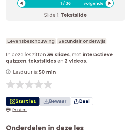
1
/
36
volgende
Slide
1
:
Tekstslide
Levensbeschouwing
Secundair onderwijs
In deze les zitten
36 slides
,
met
interactieve
quizzen
,
tekstslides
en
2 videos
.
Lesduur is:
50
min
Start les
Bewaar
Deel
Printen
Onderdelen in deze les