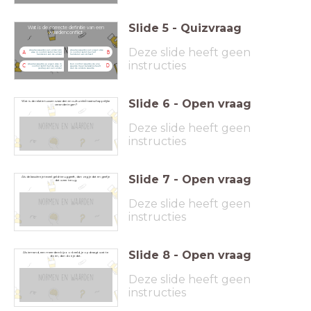
Slide
5
-
Quizvraag
Wat is de correcte definitie van een
waardenconflict
Deze slide heeft geen
situaties waarbij een ander zijn
situaties waarbij een eigen visie
A
B
visie in conflict komt met het
in conflict komt met het
handelen van de ander
handelen van zichzelf
instructies
situaties waarbij je eigen visie in
Een conflict waarbij de ene
C
D
conflict komt met de visie of
waarde meer betekenis heeft
gedrag van een ander
dan de andere waarde
Slide
6
-
Open vraag
Wat is de relatie tussen waarden en culturele/maatschappelijke
veranderingen?
Deze slide heeft geen
instructies
Slide
7
-
Open vraag
Als de kassière je teveel geld teruggeeft, dan zeg je dat en geef je
dat weer terug.
Deze slide heeft geen
instructies
Slide
8
-
Open vraag
Als iemand, een meerdere bijvoorbeeld, je opdraagt wat te
doen, dan doe je dat.
Deze slide heeft geen
instructies