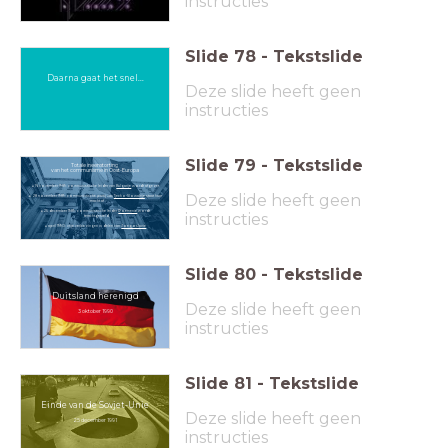
instructies
Slide
78
-
Tekstslide
Daarna gaat het snel...
Deze slide heeft geen
instructies
Slide
79
-
Tekstslide
Totale ineenstorting
van het communisme in Oost-Europa
16 november 1989: communistische leider van
Bulgarije
wordt afgezet
Deze slide heeft geen
28 november 1989: communistische partij van
Tjecho-Slowakije
staat haar
macht af
25 december 1989: communistische leider
Roemenië
wordt
instructies
terechtgesteld
april 1990: vrije verkiezingen in delen van
Joegoslavië
Slide
80
-
Tekstslide
Duitsland herenigd
Deze slide heeft geen
3 oktober 1990
instructies
Slide
81
-
Tekstslide
Einde van de Sovjet-Unie
Deze slide heeft geen
25 december 1991
instructies