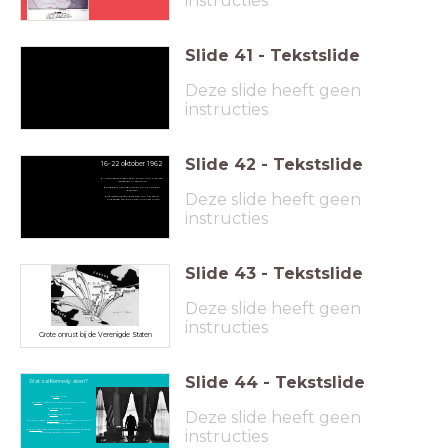
instructies
Slide
41
-
Tekstslide
Deze slide heeft geen
instructies
Slide
42
-
Tekstslide
16-22 oktober 1962
Amerikaanse vliegtuigen tonen foto's van een
raketbasis in aanbouw
President Kennedy wordt op de hoogte
gebracht
Deze slide heeft geen
De laatste raketonderdelen zijn per schip
onderweg van de Sovjet-Unie naar Cuba
instructies
Slide
43
-
Tekstslide
Deze slide heeft geen
instructies
Grote onrust bij de Verenigde Staten
Slide
44
-
Tekstslide
Wat zal Kennedy doen?
Niets
doen
Praten
met de Sovjet-Unie (diplomatie)
Aanval
op Cuba
Deze slide heeft geen
Invasie
van Cuba
Fidel Castro
overhalen
: "Werk samen met ons,
niet met de Russen."
instructies
Blokkade
van het eiland, zodat er geen schepen
met onderdelen Cuba bereiken