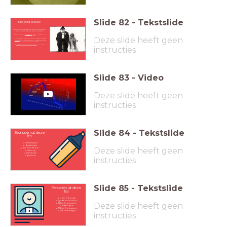
Slide
82
-
Tekstslide
Eind goed, al goed?
Nee, in sommige delen van het voormalige Oost-
blok ontstaan grote en kleine problemen
Economische
achterstand
'Oost-Duitsers' t.o.v.
'West-Duitsers'
Deze slide heeft geen
Sommigen, niet alleen Oost-Duitsers, moesten
wennen
aan het kapitalisme
(ongeveer 65% vond
het communisme beter)
Joegoslavische Burgeroorlogen
(1991-2001)
instructies
Slide
83
-
Video
Deze slide heeft geen
instructies
Slide
84
-
Tekstslide
Begrippen uit deze
les
Warschaupact
destalinisatie
Deze slide heeft geen
Dominotheorie
Vietcong
perestrojka
glasnost
instructies
Slide
85
-
Tekstslide
Personen uit deze
les
John F. Kennedy
Lyndon B Johnson
Deze slide heeft geen
Nikita Chroesjstsjov
Fidel Castro
Mikhail Gorbatsjov
Ronald Reagan
instructies