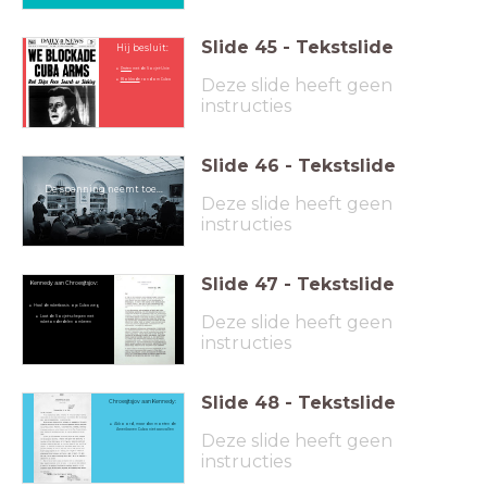
Slide
45
-
Tekstslide
Hij besluit:
Praten
met de Sovjet-Unie
Deze slide heeft geen
Blokkade
rondom Cuba
instructies
Slide
46
-
Tekstslide
De spanning neemt toe...
Deze slide heeft geen
instructies
Slide
47
-
Tekstslide
Kennedy aan Chroesjtsjov:
Haal de raketbasis op Cuba weg
Deze slide heeft geen
Laat de Sovjet-schepen met
raketonderdelen omkeren
instructies
Slide
48
-
Tekstslide
Chroesjtsjov aan
Kennedy:
Akkoord, maar dan moeten de
Amerikanen Cuba niet aanvallen
Deze slide heeft geen
instructies