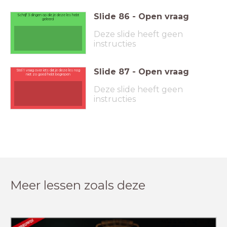
Slide
86
-
Open vraag
Schrijf 3 dingen op die je deze les hebt
geleerd
Deze slide heeft geen
instructies
Slide
87
-
Open vraag
Stel 1 vraag over iets dat je deze les nog
niet zo goed hebt begrepen
Deze slide heeft geen
instructies
Meer lessen zoals deze