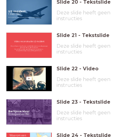
Slide
20
-
Tekstslide
U2-incident
Deze slide heeft geen
1 mei 1960
instructies
De Sovjet-Unie schiet een Amerikaans spionagevliegtuig neer
Slide
21
-
Tekstslide
Video: reconstructie
U2-incident
Deze slide heeft geen
Piloot Francis Gary Powers overleeft de crash en wordt gevangen
genomen door de Sovjet-Unie.
Hij zal later worden geruild tegen een Sovjet-spion.
instructies
De speelfilm
Bridge of Spies
(2015) gaat hierover.
Slide
22
-
Video
Deze slide heeft geen
instructies
Slide
23
-
Tekstslide
Berlijnse Muur
Deze slide heeft geen
13 augustus 1961
instructies
Slide
24
-
Tekstslide
Waarom een