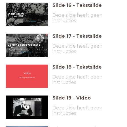
Slide
16
-
Tekstslide
Stalin sterft
Deze slide heeft geen
5 maart 1953
instructies
Er is geen directe opvolger
Na een machtsstrijd wordt Chroesjtsjov de nieuwe leider (1956)
Hij wil afrekenen met de terreur van Stalin:
destalinisatie
Slide
17
-
Tekstslide
De Hongaarse Opstand
Deze slide heeft geen
1956
instructies
Sommige landen in het Oostblok dachten dat ze hierdoor meer vrijheid
hadden, bijvoorbeeld Hongarije.
Dit bleek niet waar: de
Hongaarse opstand
(1956) werd keihard door de
Sovjet-Unie neergeslagen.
Slide
18
-
Tekstslide
Video
Deze slide heeft geen
De Hongaarse Opstand
instructies
Slide
19
-
Video
Deze slide heeft geen
instructies