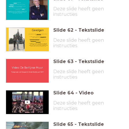
Glasnost
: openheid
Perestrojka
: economische hervormingen
Bezuinigen
op militaire activiteiten: minder
Deze slide heeft geen
wapens, minder soldaten.
Dus ook minder Sovjet-soldaten
buiten
de
Sovjet-Unie
Vergeet dit ook niet: wat betreft Gorbatsjov is de
instructies
wapenwedloop voorbij. De Sovjet-Unie doet in
ieder geval niet meer mee.
Slide
62
-
Tekstslide
Gevolgen
Gorbatsjov wil een
betere relatie
hebben met de
Westerse landen
Verschillende, belangrijke
ontmoetingen
tussen Reagan en de Gorbatsjov
Deze slide heeft geen
Eenzijdige ontwapening
van de Sovjet-Unie
Terugtrekking
van de Sovjet-troepen uit
Afghanistan
instructies
Vergeet dit ook niet: Gorbatsjov wil graag dat
zijn ideeën ook in andere communistische
landen van Oost-Europa worden ingevoerd. Deze
landen willen, kunnen en durven dit niet.
Slide
63
-
Tekstslide
Video: De Berlijnse Muur
Deze slide heeft geen
Toespraak van Reagan in West-Berlijn, juni 1987
instructies
Slide
64
-
Video
Deze slide heeft geen
instructies
Slide
65
-
Tekstslide