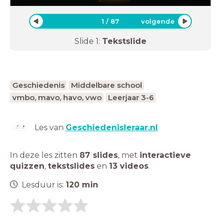
1
/
87
volgende
Slide
1
:
Tekstslide
Geschiedenis
Middelbare school
vmbo, mavo, havo, vwo
Leerjaar 3-6
Les van
Geschiedenisleraar.nl
In deze les zitten
87 slides
,
met
interactieve
quizzen
,
tekstslides
en
13 videos
.
Lesduur is:
120
min