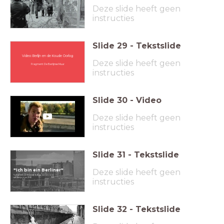
Deze slide heeft geen
instructies
Slide
29
-
Tekstslide
Video: Berlijn en de Koude Oorlog
Deze slide heeft geen
Fragment: De Berlijnse Muur
instructies
Slide
30
-
Video
Deze slide heeft geen
instructies
Slide
31
-
Tekstslide
"Ich bin ein Berliner"
Deze slide heeft geen
Toespraak van Kennedy tijdens zijn bezoek
aan Berlijn in juni 1962
instructies
Slide
32
-
Tekstslide