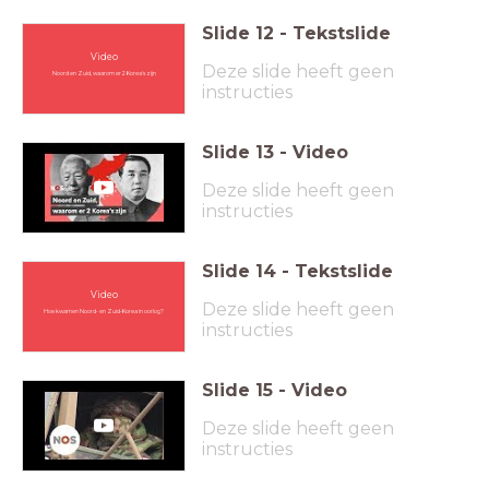
Slide
12
-
Tekstslide
Video
Deze slide heeft geen
Noord en Zuid, waarom er 2 Korea's zijn
instructies
Slide
13
-
Video
Deze slide heeft geen
instructies
Slide
14
-
Tekstslide
Video
Deze slide heeft geen
Hoe kwamen Noord- en Zuid-Korea in oorlog?
instructies
Slide
15
-
Video
Deze slide heeft geen
instructies