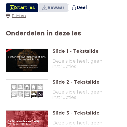
Start les
Bewaar
Deel
Printen
Onderdelen in deze les
Slide
1
-
Tekstslide
Historisch Overzicht vanaf 1848
en Staatsinrichting
Deze slide heeft geen
instructies
De Koude Oorlog (1945-1989)
2. Crises tijdens de Koude Oorlog
Slide
2
-
Tekstslide
Deze slide heeft geen
instructies
Slide
3
-
Tekstslide
De Blokkade van Berlijn
Deze slide heeft geen
mei 1948 - juni 1949