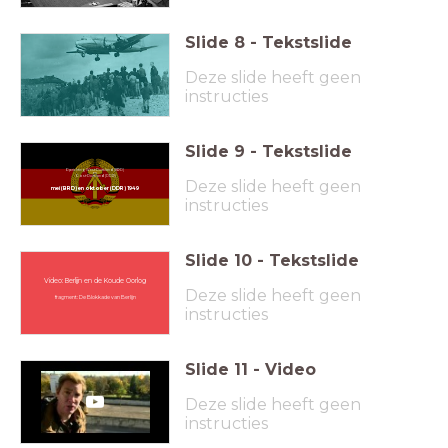
Slide
8
-
Tekstslide
Deze slide heeft geen
instructies
Slide
9
-
Tekstslide
Oprichting West-Duitsland (BRD)
en
Oost-Duitsland (DDR)
Deze slide heeft geen
mei (BRD) en oktober (DDR) 1949
instructies
Slide
10
-
Tekstslide
Video: Berlijn en de Koude Oorlog
Deze slide heeft geen
fragment: De Blokkade van Berlijn
instructies
Slide
11
-
Video
Deze slide heeft geen
instructies