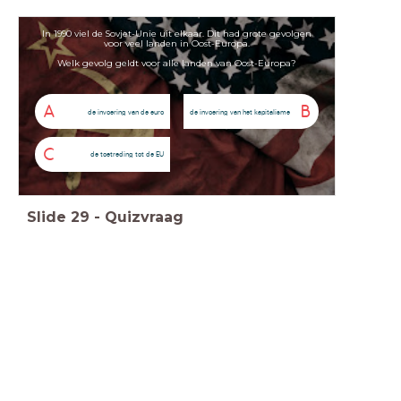
In 1990 viel de Sovjet-Unie uit elkaar. Dit had grote gevolgen
voor veel landen in Oost-Europa.
Welk gevolg geldt voor alle landen van Oost-Europa?
A
B
de invoering van de euro
de invoering van het kapitalisme
C
de toetreding tot de EU
Slide
29
-
Quizvraag