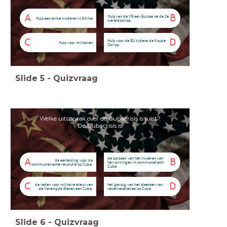
A
B
Hulp van de VS aan Europa na de 2e
Hulp aan arme kinderen in Afrika
wereldoorlog.
C
D
Hulp voor de SU tijdens de Koude
Hulp voor militairen
Oorlog.
Slide
5
-
Quizvraag
Welke uitspraak over de Cubacrisis is juist?
De Cubacrisis is
de oorzaak van het invoeren van
A
B
de aanleiding voor de
hervormingen in communistisch
communistische revolutie op Cuba.
Cuba.
C
D
de reden voor militaire steun van
het gevolg van het plaatsen van
de Verenigde Staten aan Cuba.
raketinstallaties op Cuba.
Slide
6
-
Quizvraag