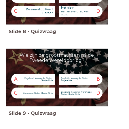
Het niet-
De aanval op Pearl
C
D
aanvalsverdrag van
Harbor
1939
Slide
8
-
Quizvraag
Wie zijn de grootmachten ná de
Tweede Wereldoorlog?
A
B
Engeland, Verenigde Staten,
Frankrijk, Verenigde Staten,
Sovjet-Unie
Sovjet-Unie
C
D
Engeland, Frankrijk, Verenigde
Verenigde Staten, Sovjet-Unie
Staten, Sovjet-Unie
Slide
9
-
Quizvraag