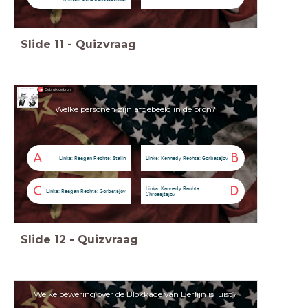
Slide
11
-
Quizvraag
Gebruik de bron
Welke personen zijn afgebeeld in de bron?
A
B
Links: Reagan Rechts: Stalin
Links: Kennedy Rechts: Gorbatsjov
C
D
Links: Kennedy Rechts:
Links: Reagan Rechts: Gorbatsjov
Chroesjtsjov
Slide
12
-
Quizvraag
Welke bewering over de Blokkade van Berlijn is juist?