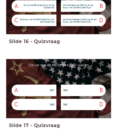
A
B
de val de Berlijnse Muur en de
de blokkade van Berlijn en de
Cubacrisis
bouw van de Berlijnse Muur
C
D
de bouw van de Berlijnse Muur en
de Amerikaanse luchtbrug en de
de Cubacrisis
bouw van de Berlijnse Muur
Slide
16
-
Quizvraag
De val van de Berlijnse Muur was in
A
B
1987
1988
C
D
1989
1990
Slide
17
-
Quizvraag