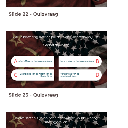
Slide
22
-
Quizvraag
Welke bewering over de politiek van Gorbatsjov is juist?
Gorbatsjov wilde
A
B
afschaffing van het communisme.
hervorming van het communisme.
C
D
uitbreiding van de macht van de
versterking van de
Sovjet-Unie.
staatsbedrijven.
Slide
23
-
Quizvraag
Welke staten zijn na het einde van de Koude Oorlog
uiteengevallen?