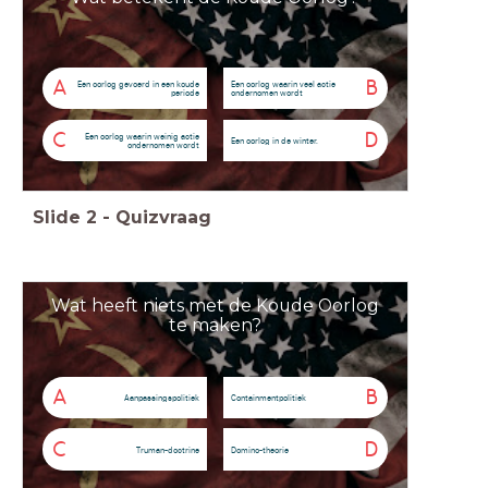
A
B
Een oorlog gevoerd in een koude
Een oorlog waarin veel actie
periode
ondernomen wordt
C
D
Een oorlog waarin weinig actie
Een oorlog in de winter.
ondernomen wordt
Slide
2
-
Quizvraag
Wat heeft niets met de Koude Oorlog
te maken?
A
B
Aanpassingspolitiek
Containmentpolitiek
C
D
Truman-doctrine
Domino-theorie