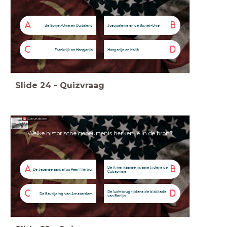
A
B
de Sovjet-Unie en Duitsland
Joegoslavië en de Sovjet-Unie
C
D
Frankrijk en Hongarije
Hongarije en Italië
Slide
24
-
Quizvraag
Gebruik de bron
Welke historische gebeurtenis herken je in de bron?
A
B
De Amerikaanse invasie tijdens de
De Japanse aanval op Pearl Harbor
Cubacrisis
C
D
De luchtbrug tijdens de blokkade
De Bevrijding van Amsterdam
van Berlijn