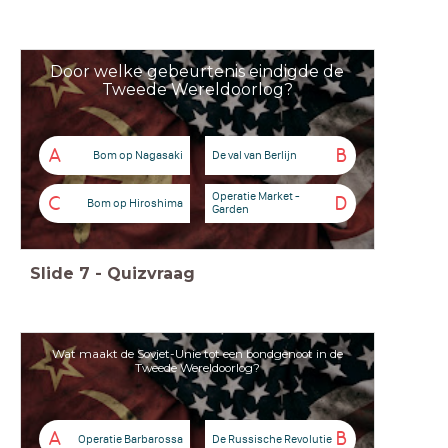
Door welke gebeurtenis eindigde de
Tweede Wereldoorlog?
A
B
Bom op Nagasaki
De val van Berlijn
Operatie Market -
C
D
Bom op Hiroshima
Garden
Slide
7
-
Quizvraag
Wat maakt de Sovjet-Unie tot een bondgenoot in de
Tweede Wereldoorlog?
A
B
Operatie Barbarossa
De Russische Revolutie