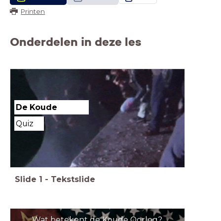
Printen
Onderdelen in deze les
De Koude
Oorlog
Quiz
Slide
1
-
Tekstslide
Wat betekent de Koude Oorlog?