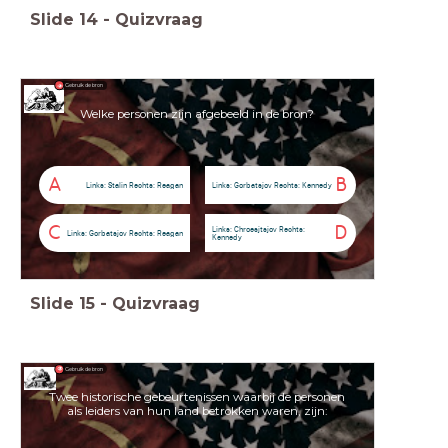
Slide
14
-
Quizvraag
Gebruik de bron
Welke personen zijn afgebeeld in de bron?
A
B
Links: Stalin Rechts: Reagan
Links: Gorbatsjov Rechts: Kennedy
C
D
Links: Chroesjtsjov Rechts:
Links: Gorbatsjov Rechts: Reagan
Kennedy
Slide
15
-
Quizvraag
Gebruik de bron
Twee historische gebeurtenissen waarbij de personen
als leiders van hun land betrokken waren, zijn: