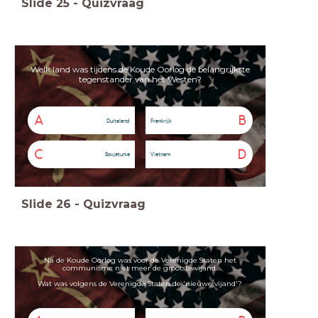
Slide
25
-
Quizvraag
Welk land was tijdens de Koude Oorlog de belangrijkste
tegenstander van het Westen?
A
B
Duitsland
Frankrijk
C
D
Sovjetunie
Vietnam
Slide
26
-
Quizvraag
Na de Koude Oorlog was voor de Verenigde Staten het
communisme niet meer de grootste vijand.
Wat was volgens de Verenigde Staten de 'nieuwe vijand'?