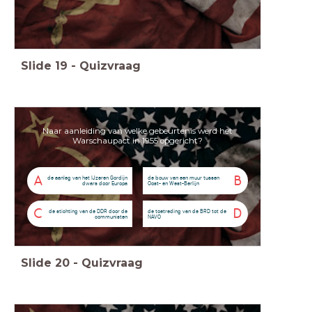
Slide
19
-
Quizvraag
Naar aanleiding van welke gebeurtenis werd het
Warschaupact in 1955 opgericht?
A
B
de aanleg van het IJzeren Gordijn
de bouw van een muur tussen
dwars door Europa
Oost- en West-Berlijn
C
D
de stichting van de DDR door de
de toetreding van de BRD tot de
communisten
NAVO
Slide
20
-
Quizvraag