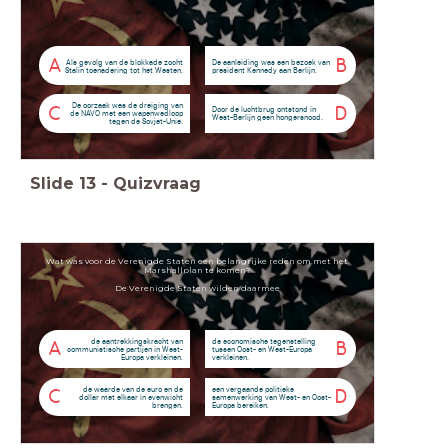
A
B
Als gevolg van de blokkade zocht
De aanleiding was een bezoek van
Stalin toenadering tot het Westen.
president Kennedy aan Berlijn.
De oorzaak was de dreiging van
C
D
Door de luchtbrug ontstond in
de NAVO met een wapenwedloop
West-Berlijn geen hongersnood.
tegen de Sovjet-Unie.
Slide
13
-
Quizvraag
Wat was voor de Verenigde Staten een belangrijke reden om met het
Marshallplan te komen?
De Verenigde Staten wilden daarmee
de aantrekkingskracht van
de economische tegenstelling
A
B
communistische partijen in West-
tussen Oost- en West-Europa
Europa verkleinen.
verkleinen.
de waarde van de euro en de
een vergaande politieke
C
D
dollar met elkaar in evenwicht
samenwerking van West- en Oost-
brengen.
Europa bereiken.