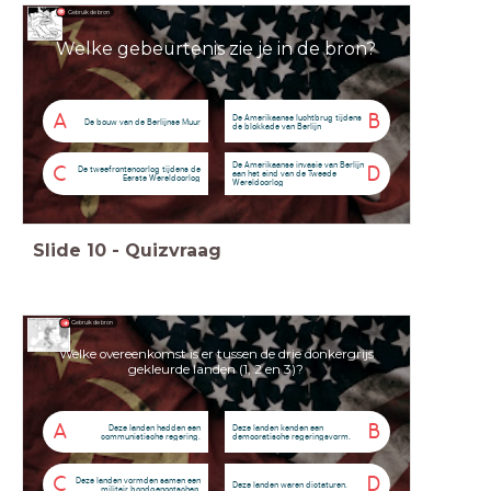
Gebruik de bron
Welke gebeurtenis zie je in de bron?
A
B
De Amerikaanse luchtbrug tijdens
De bouw van de Berlijnse Muur
de blokkade van Berlijn
De Amerikaanse invasie van Berlijn
C
D
De tweefrontenoorlog tijdens de
aan het eind van de Tweede
Eerste Wereldoorlog
Wereldoorlog
Slide
10
-
Quizvraag
Gebruik de bron
Welke overeenkomst is er tussen de drie donkergrijs
gekleurde landen (1, 2 en 3)?
A
B
Deze landen hadden een
Deze landen kenden een
communistische regering.
democratische regeringsvorm.
C
D
Deze landen vormden samen een
Deze landen waren dictaturen.
militair bondgenootschap.