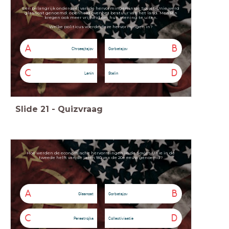
Een belangrijk onderdeel van de hervormingen in de Sovjet-Unie werd
glasnost genoemd: openheid over het bestuur van het land. Mensen
kregen ook meer vrijheid om hun mening te uiten.
Welke politicus voerde deze hervormingen in?
A
B
Chroesjtsjov
Gorbatsjov
C
D
Lenin
Stalin
Slide
21
-
Quizvraag
Hoe werden de economische hervormingen in de Sovjet-Unie in de
tweede helft van de jaren '80 van de 20e eeuw genoemd?
A
B
Glasnost
Gorbatsjov
C
D
Perestrojka
Collectivisatie