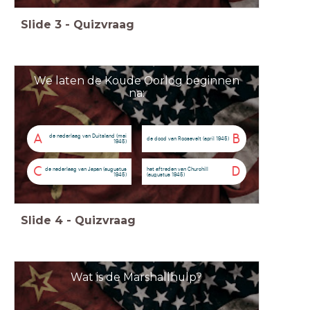
Slide
3
-
Quizvraag
We laten de Koude Oorlog beginnen
na:
A
B
de nederlaag van Duitsland (mei
de dood van Roosevelt (april 1945)
1945)
C
D
de nederlaag van Japan (augustus
het aftreden van Churchill
1945)
(augustus 1945)
Slide
4
-
Quizvraag
Wat is de Marshallhulp?