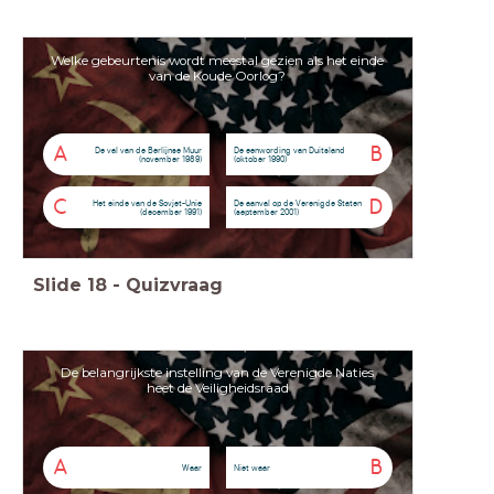
Welke gebeurtenis wordt meestal gezien als het einde
van de Koude Oorlog?
A
B
De val van de Berlijnse Muur
De eenwording van Duitsland
(november 1989)
(oktober 1990)
C
D
Het einde van de Sovjet-Unie
De aanval op de Verenigde Staten
(december 1991)
(september 2001)
Slide
18
-
Quizvraag
De belangrijkste instelling van de Verenigde Naties
heet de Veiligheidsraad
A
B
Waar
Niet waar