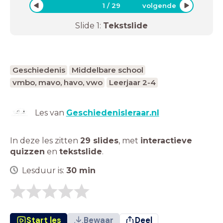
1
/
29
volgende
Slide
1
:
Tekstslide
Geschiedenis
Middelbare school
vmbo, mavo, havo, vwo
Leerjaar 2-4
Les van
Geschiedenisleraar.nl
In deze les zitten
29 slides
,
met
interactieve
quizzen
en
tekstslide
.
Lesduur is:
30
min
Start les
Bewaar
Deel