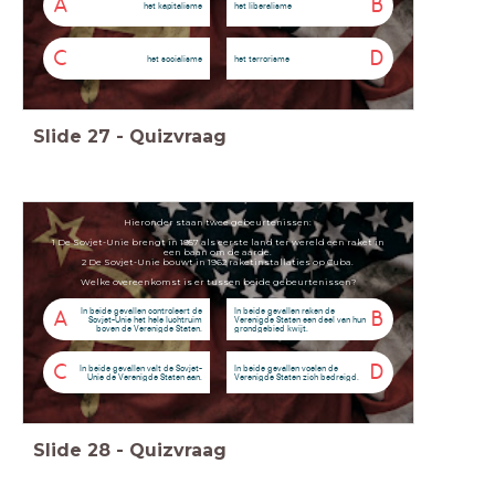
A
B
het kapitalisme
het liberalisme
C
D
het socialisme
het terrorisme
Slide
27
-
Quizvraag
Hieronder staan twee gebeurtenissen:
1 De Sovjet-Unie brengt in 1957 als eerste land ter wereld een raket in
een baan om de aarde.
2 De Sovjet-Unie bouwt in 1962 raketinstallaties op Cuba.
Welke overeenkomst is er tussen beide gebeurtenissen?
In beide gevallen controleert de
In beide gevallen raken de
A
B
Sovjet-Unie het hele luchtruim
Verenigde Staten een deel van hun
boven de Verenigde Staten.
grondgebied kwijt.
C
D
In beide gevallen valt de Sovjet-
In beide gevallen voelen de
Unie de Verenigde Staten aan.
Verenigde Staten zich bedreigd.
Slide
28
-
Quizvraag