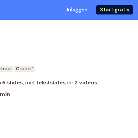
Inloggen
Start gratis
chool
Groep 1
n
6 slides
,
met
tekstslides
en
2 videos
.
min