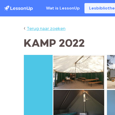
Wat is LessonUp
Lesbiblioth
‹
Terug naar zoeken
KAMP 2022