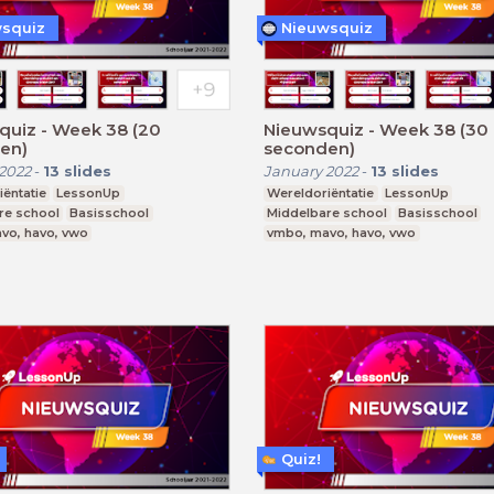
squiz
Nieuwsquiz
quiz - Week 38 (20
Nieuwsquiz - Week 38 (30
en)
seconden)
2022
-
13
slides
January 2022
-
13
slides
ëntatie
LessonUp
Wereldoriëntatie
LessonUp
re school
Basisschool
Middelbare school
Basisschool
vo, havo, vwo
vmbo, mavo, havo, vwo
Quiz!