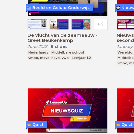
Beeld en Geluid Onderwijs
Nieuw
De vlucht van de zeemeeuw -
Nieuws
Greet Beukenkamp
second
June 2023
-
8
slides
January 
Nederlands
Middelbare school
Wereldori
vmbo, mavo, havo, vwo
Leerjaar 1,2
Middelba
vmbo, ma
Quiz!
Quiz!