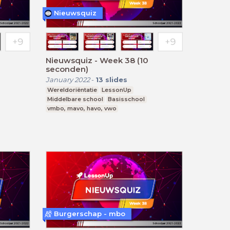
Nieuwsquiz
Nieuwsquiz - Week 38 (10
seconden)
January 2022
-
13
slides
Wereldoriëntatie
LessonUp
Middelbare school
Basisschool
vmbo, mavo, havo, vwo
Burgerschap - mbo