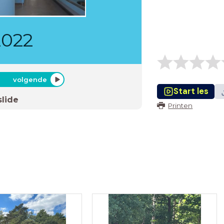
022
volgende
Start les
slide
Printen