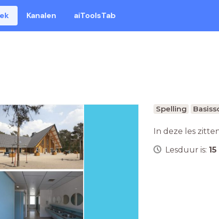
eek
Kanalen
aiToolsTab
Spelling
Basiss
In deze les zitte
Lesduur is:
15