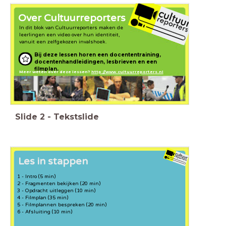
Over Cultuurreporters
In dit blok van Cultuurreporters maken de
leerlingen een video over hun identiteit,
vanuit een zelfgekozen invalshoek.
Bij deze lessen horen een docententraining,
docentenhandleidingen, lesbrieven en een
filmplan.
Meer weten over deze lessen?
http://www.cultuurreporters.nl
Slide
2
-
Tekstslide
Les in stappen
1 - Intro (5 min)
2 - Fragmenten bekijken (20 min)
3 - Opdracht uitleggen (10 min)
4 - Filmplan (35 min)
5 - Filmplannen bespreken (20 min)
6 - Afsluiting (10 min)