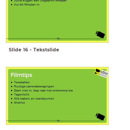
Jullie krijgen een uitgeprint filmplan
Vul dit filmplan in
Slide
16
-
Tekstslide
Filmtips
Tweetallen
Rustige camerabewegingen
Zoom niet in, loop naar het onderwerp toe
Tegenlicht
Alle kaders en standpunten
Shotlist