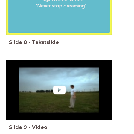
'Never stop dreaming'
Slide
8
-
Tekstslide
Slide
9
-
Video