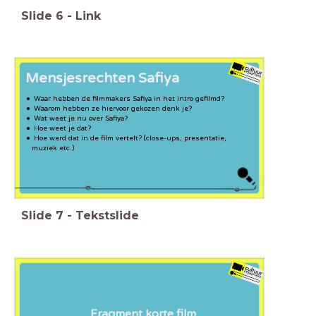
Slide
6
-
Link
Mensjesrechten Safiya
Waar hebben de filmmakers Safiya in het intro gefilmd?
Waarom hebben ze hiervoor gekozen denk je?
Wat weet je nu over Safiya?
Hoe weet je dat?
Hoe werd dat in de film vertelt? (close-ups, presentatie,
muziek etc.)
Slide
7
-
Tekstslide
Fragment korte film