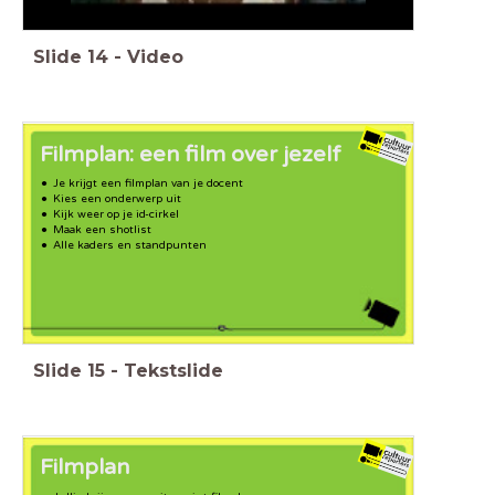
Slide
14
-
Video
Filmplan: een film over jezelf
Je krijgt een filmplan van je docent
Kies een onderwerp uit
Kijk weer op je id-cirkel
Maak een shotlist
Alle kaders en standpunten
Slide
15
-
Tekstslide
Filmplan