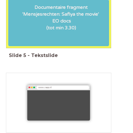
Documentaire fragment
'Mensjesrechten: Safiya the movie'
EO docs
(tot min 3.30)
Slide
5
-
Tekstslide
www.zapp.nl