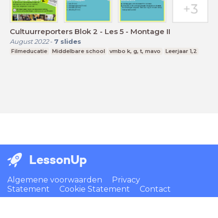
Cultuurreporters Blok 2 - Les 5 - Montage II
August 2022
-
7
slides
Filmeducatie
Middelbare school
vmbo k, g, t, mavo
Leerjaar 1,2
LessonUp
Algemene voorwaarden
Privacy
Statement
Cookie Statement
Contact
Nederlands