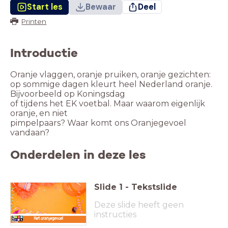
Start les
Bewaar
Deel
Printen
Introductie
Oranje vlaggen, oranje pruiken, oranje gezichten:
op sommige dagen kleurt heel Nederland oranje.
Bijvoorbeeld op Koningsdag
of tijdens het EK voetbal. Maar waarom eigenlijk
oranje, en niet
pimpelpaars? Waar komt ons Oranjegevoel
vandaan?
Onderdelen in deze les
Slide
1
-
Tekstslide
Deze slide heeft geen
instructies
Het oranjegevoel