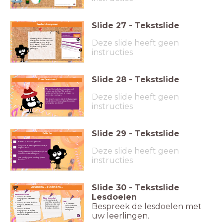
Slide
27
-
Tekstslide
Feedback & aanpassen
Wissel je tekst uit met een
Deze slide heeft geen
klasgenoot. Vul de checklist
voor elkaar in en pas je
tekst aan op basis van de
feedback die je hebt
gekregen.
instructies
Slide
28
-
Tekstslide
Presenteren maar!
Wie wil het volkslied voordragen of
zingen aan de klas? De anderen
proberen het lied mee te zingen en
Deze slide heeft geen
geven tips en tops.
Zie jij wel voor je dat dit lied gezongen
wordt tijdens Prinsjesdag of voor een
belangrijke wedstrijd?
instructies
Slide
29
-
Tekstslide
Reflectie
Wat heb jij deze les geleerd?
Ben je iets te weten gekomen wat je
nog niet wist?
Deze slide heeft geen
Vond je het moeilijk of makkelijk om
een volkslied te schrijven?
instructies
Hoe vond je jouw houding tijdens
deze les?
Slide
30
-
Tekstslide
Dit weet ik nu ... & Dit kan ik nu ...
Lesdoelen
Wereldoriëntatie
Ik weet waar ons
Woordenschat
oranjegevoel vandaan
Ik weet wat de
komt.
Taal
moeilijke woorden
Ik weet waarom de kleur
Bespreek de lesdoelen met
Ik kan een
betekenen die met
oranje bij Nederland
volkslied voor
het oranjegevoel
hoort.
Nederland
te maken hebben.
Ik weet wat ons
schrijven.
oranjegevoel te maken
heeft met de geschiedenis
uw leerlingen.
van Nederland.