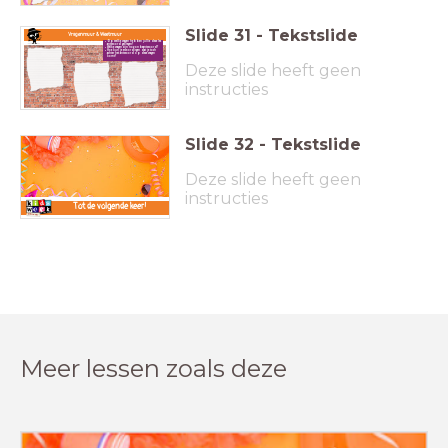
Slide
31
-
Tekstslide
Vragenmuur & Weetmuur
Op welke vragen hebben jullie deze les
antwoord gekregen?
Welke vragen zijn nog onbeantwoord?
Hoe kun je ervoor zorgen dat je toch
achter het antwoord op deze vragen
komt?
Deze slide heeft geen
instructies
Slide
32
-
Tekstslide
Deze slide heeft geen
instructies
Tot de volgende keer!
Meer lessen zoals deze