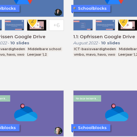
lblocks
Schoolblocks
frissen Google Drive
1.1: Opfrissen Google Drive
022
-
10
slides
August 2022
-
10
slides
svaardigheden
Middelbare school
ICT-basisvaardigheden
Middelbar
vo, havo, vwo
Leerjaar 1,2
vmbo, mavo, havo, vwo
Leerjaar 1,
lblocks
Schoolblocks