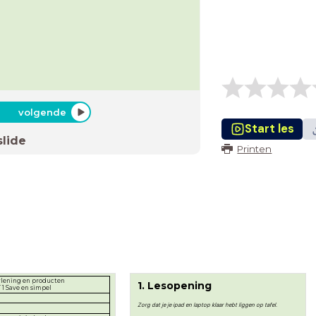
volgende
Start les
slide
Printen
rlening en producten
1. Lesopening
 1 Save en simpel
Zorg dat je je ipad en laptop klaar hebt liggen op tafel.