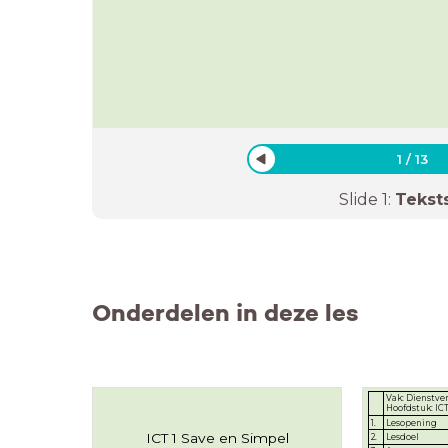
1
/
13
Slide
1
:
Tekst
Onderdelen in deze les
Vak: Dienstve
Hoofdstuk: ICT
1.
Lesopening
ICT 1 Save en Simpel
2.
Lesdoel