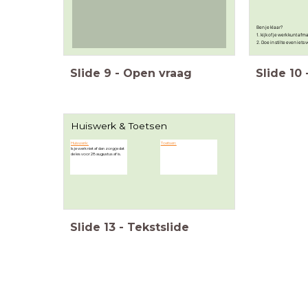
Ben je klaar?
1. kijk of je werk kunt afm
2. Doe in stilte even iets v
Slide
9
-
Open vraag
Slide
10
Huiswerk & Toetsen
Huiswerk:
Toetsen:
Is je werk niet af dan zorg je dat
de les voor 28 augustus af is.
Slide
13
-
Tekstslide