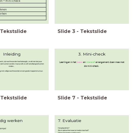
n + mini-check
fenen
erken
Tekstslide
Slide
3
-
Tekstslide
Inleiding
3. Mini-check
rkt, zijn wachtwoorden heel belangrijk. Je wilt niet dat jouw
Leerlingen in het
basis
en
intensief
arrangement doen mee met
ikt kunnen worden, maar je wilt ze zelf wel altijd goed kunnen
de mini-check.
vinden…
slag met veilige wachtwoorden en een goede mappenstructuur.
Tekstslide
Slide
7
-
Tekstslide
ndig werken
7. Evaluatie
 simpel
Hoe ging de les?
Zijn er opdrachten waar je moeite mee had?
Heb je nog ergens vragen over?