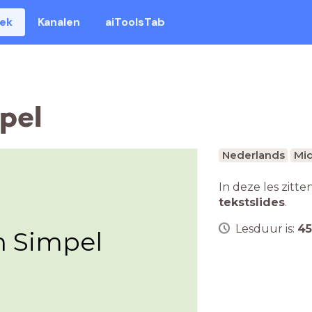
eek
Kanalen
aiToolsTab
pel
Nederlands
Mid
In deze les zitte
tekstslides
.
Lesduur is:
45
en Simpel