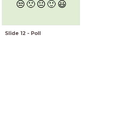
😒
🙁
😐
🙂
😃
Slide
12
-
Poll