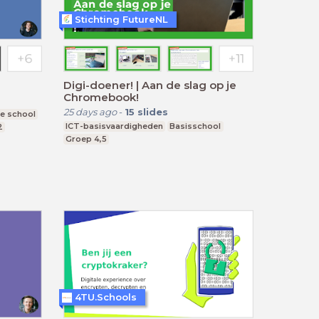
Stichting FutureNL
Digi-doener! | Aan de slag op je
Chromebook!
25 days ago
-
15
slides
e school
ICT-basisvaardigheden
Basisschool
2
Groep 4,5
4TU.Schools