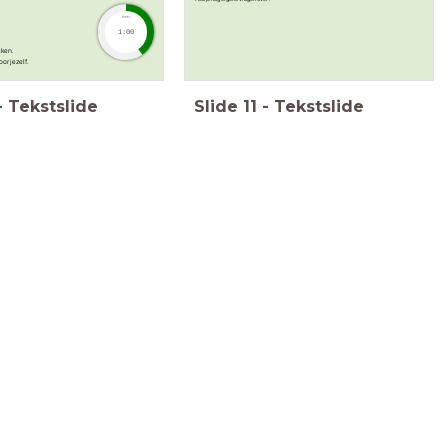
timer
1:00
aken.
oor jezelf.
-
Tekstslide
Slide
11
-
Tekstslide