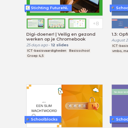
Stichting FutureNL
Schoo
Digi-doener! | Veilig en gezond
1.3: Op
werken op je Chromebook
August 2
25 days ago
-
12
slides
ICT-basi
ICT-basisvaardigheden
Basisschool
vmbo, ma
Groep 4,5
Schoolblocks
Schoo