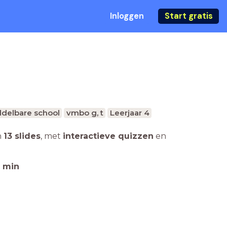
Inloggen
Start gratis
delbare school
vmbo g, t
Leerjaar 4
n
13 slides
,
met
interactieve quizzen
en
min