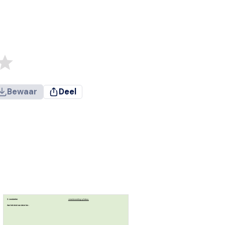
Bewaar
Deel
2.
Lesdoelen
verantwoording syllabus:
Aan het eind van deze les :