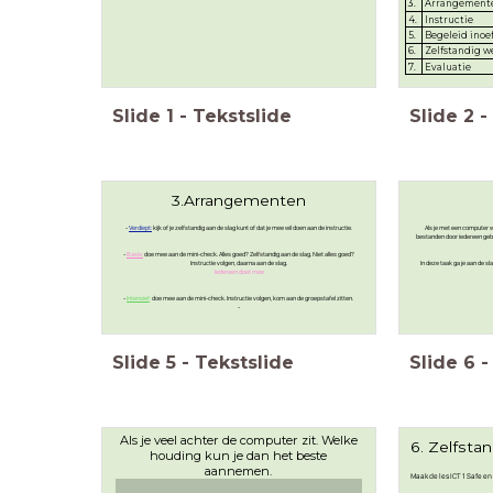
3.
Arrangemente
4.
Instructie
5.
Begeleid inoe
6.
Zelfstandig w
7.
Evaluatie
Slide
1
-
Tekstslide
Slide
2
-
3.Arrangementen
-
Verdiept:
kijk of je zelfstandig aan de slag kunt of dat je mee wil doen aan de instructie.
Als je met een computer we
bestanden door iedereen gebru
-
Basis:
doe mee aan de mini-check. Alles goed? Zelfstandig aan de slag. Niet alles goed?
Instructie volgen, daarna aan de slag.
In deze taak ga je aan de 
Iedereen doet mee
-
Intensief
:
doe mee aan de mini-check. Instructie volgen, kom aan de groepstafel zitten.
-
Slide
5
-
Tekstslide
Slide
6
-
Als je veel achter de computer zit. Welke
6. Zelfsta
houding kun je dan het beste
aannemen.
Maak de les ICT 1 Safe en