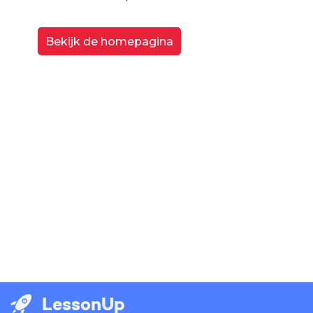
Bekijk de homepagina
LessonUp