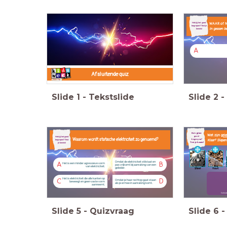
Heb jij het goed
WAAR of 
begrepen? Test je
In gassen b
kennis!
A
Afsluitende quiz
Slide
1
-
Tekstslide
Slide
2
-
..
Heb jij het
Wat zijn
gele
.
goed
Heb jij het goed
Waarom wordt statische elektriciteit zo genoemd?
begrepen?
Klaar? Slepen
begrepen? Test
Test je kennis!
je kennis!
Omdat de elektriciteit stilstaat en
A
B
Het is een minder agressieve vorm
pas vrijkomt bij aanraking van een
van elektriciteit.
geleider.
Staal
Hout
Het is elektriciteit die alle kanten op
C
D
Omdat je haar rechtop gaat staan
beweegt en geen vaste vorm
als je ermee in aanraking komt.
aanneemt.
Geleid
Slide
5
-
Quizvraag
Slide
6
-