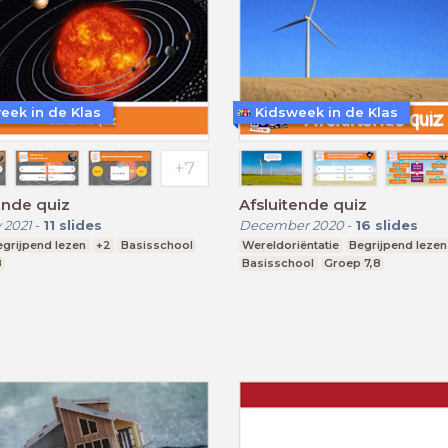
eek in de Klas
Kidsweek in de Klas
ende quiz
Afsluitende quiz
 2021
-
11
slides
December 2020
-
16
slides
egrijpend lezen
+2
Basisschool
Wereldoriëntatie
Begrijpend lezen
8
Basisschool
Groep 7,8