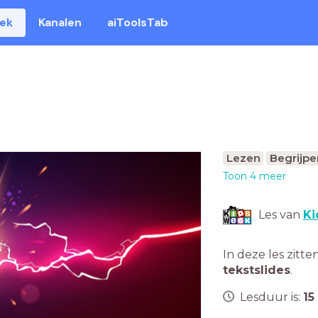
eek
Kanalen
aiToolsTab
Lezen
Begrijpe
Toon 4 meer
Les van
Ki
In deze les zitte
tekstslides
.
Lesduur is:
15