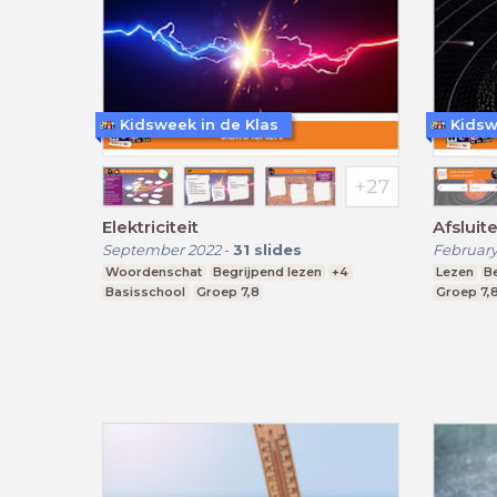
Kidsweek in de Klas
Kidsw
Elektriciteit
Afsluit
September 2022
-
31
slides
February
Woordenschat
Begrijpend lezen
+4
Lezen
B
Basisschool
Groep 7,8
Groep 7,