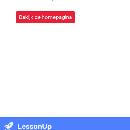
Bekijk de homepagina
LessonUp