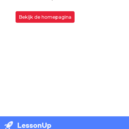
Bekijk de homepagina
LessonUp