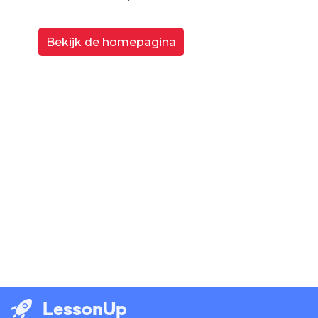
Bekijk de homepagina
LessonUp