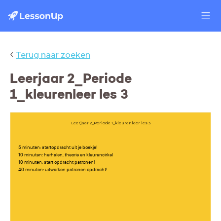
‹
Terug naar zoeken
Leerjaar 2_Periode
1_kleurenleer les 3
Leerjaar 2_Periode 1_kleurenleer les 3
5 minuten: startopdracht uit je boekje!
10 minuten: herhalen, theorie en kleurencirkel
10 minuten: start opdracht patronen!
40 minuten: uitwerken patronen opdracht!