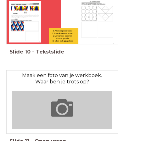
1. Werk in je werkboek!
2. Plak de werkbladen en
je verzamelde patronen
erin met pritstift.
3. teken met grijs potlood
Slide
10
-
Tekstslide
Maak een foto van je werkboek.
Waar ben je trots op?