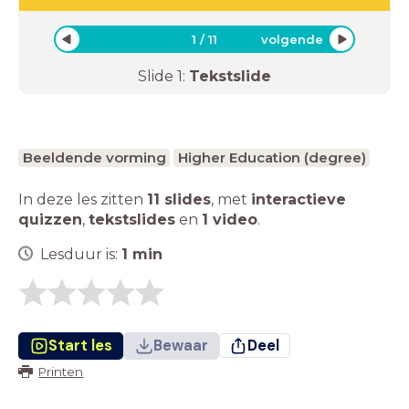
1
/
11
volgende
Slide
1
:
Tekstslide
Beeldende vorming
Higher Education (degree)
In deze les zitten
11 slides
,
met
interactieve
quizzen
,
tekstslides
en
1 video
.
Lesduur is:
1
min
Start les
Bewaar
Deel
Printen