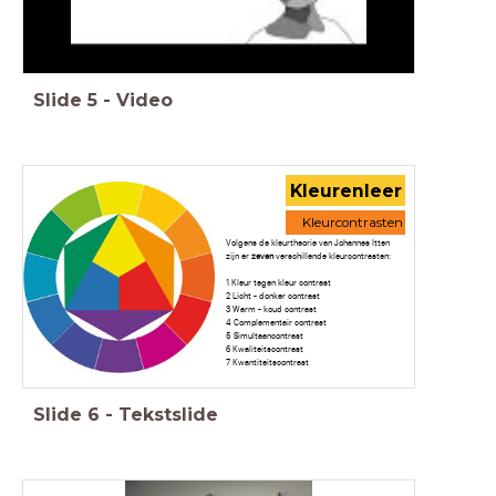
Slide
5
-
Video
Kleurenleer
Kleurcontrasten
Volgens de kleurtheorie van Johannes Itten
zijn er
zeven
verschillende kleurcontrasten:
1 Kleur tegen kleur contrast
2 Licht - donker contrast
3 Warm - koud contrast
4 Complementair contrast
5 Simultaancontrast
6 Kwaliteitscontrast
7 Kwantiteitscontrast
Slide
6
-
Tekstslide