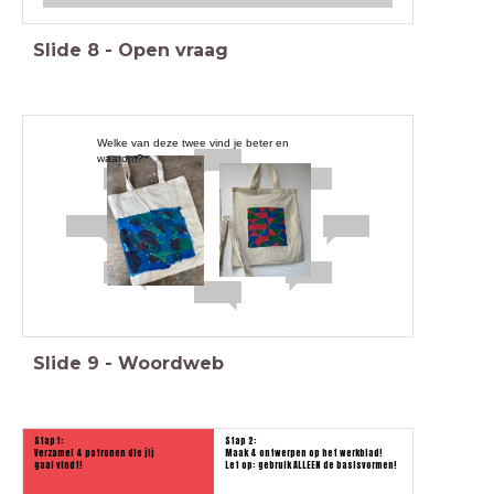
Slide
8
-
Open vraag
Welke van deze twee vind je beter en
waarom?
Slide
9
-
Woordweb
Stap 1:
Stap 2:
Verzamel 4 patronen die jij
Maak 4 ontwerpen op het werkblad!
gaaf vindt!
Let op: gebruik ALLEEN de basisvormen!