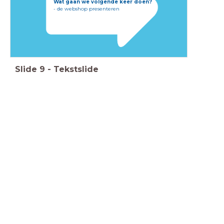
Wat gaan we volgende keer doen?
- de webshop presenteren
Slide
9
-
Tekstslide