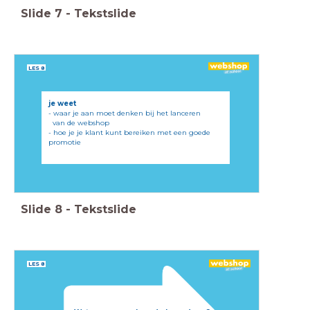
Slide
7
-
Tekstslide
LES 8
je weet
- waar je aan moet denken bij het lanceren
van
de
webshop
- hoe je je klant kunt bereiken met een goede
promotie
Slide
8
-
Tekstslide
LES 8