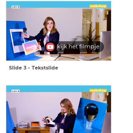
LES 8
kijk het filmpje
Slide
3
-
Tekstslide
LES 8