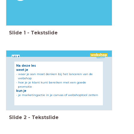
Slide
1
-
Tekstslide
LES 8
Na deze les
weet je
- waar je aan moet denken bij het lanceren van de
webshop
- hoe je je klant kunt bereiken met een goede
promotie
kun je
- je marketingactie in je canvas of webshoptool zetten
Slide
2
-
Tekstslide