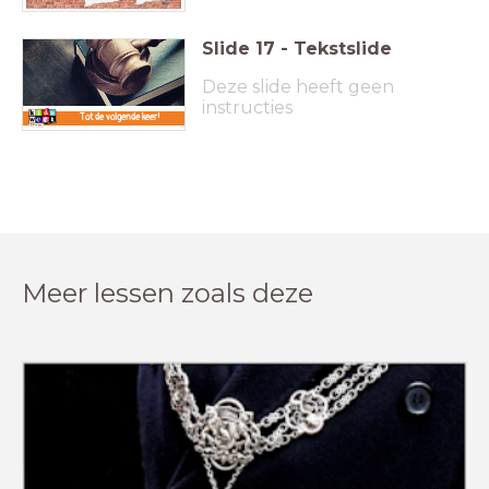
Slide
17
-
Tekstslide
Deze slide heeft geen
instructies
Tot de volgende keer!
Meer lessen zoals deze