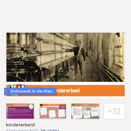
Kidsweek in de Klas
kinderarbeid
September 2022
-
36
slides