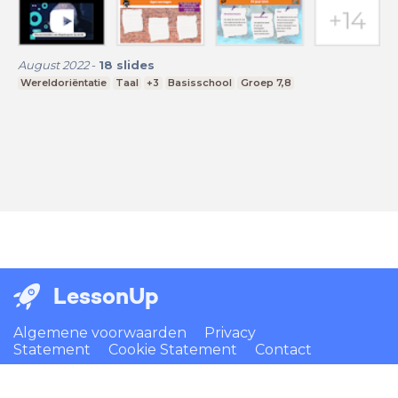
August 2022
-
18
slides
Wereldoriëntatie
Taal
+3
Basisschool
Groep 7,8
LessonUp
Algemene voorwaarden
Privacy
Statement
Cookie Statement
Contact
Nederlands