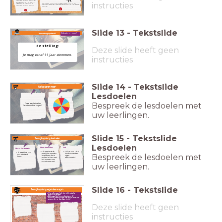
overtuigen van hun mening. En
instructies
de tegenstanders proberen de
Kan iemand uit de jury uitleggen waarom hij of zij van
tegenstanders natuurlijk te
mening is veranderd? Welke argumenten hebben hem of haar
overtuigen van hun mening!
overtuigd?
Slide
13
-
Tekstslide
Debatteren maar!
Verwerkingsopdracht
de stelling:
Deze slide heeft geen
Je mag vanaf 11 jaar stemmen.
instructies
Slide
14
-
Tekstslide
Reflecteren maar!
Lesdoelen
Bespreek de lesdoelen met
Draai aan het rad en
beantwoord de vragen!
uw leerlingen.
Slide
15
-
Tekstslide
Terugkoppeling lesdoelen
Lesdoelen
Taal
Woordenschat
Wereldoriëntatie
ik kan een pitch
ik weet wat de
ik weet hoe een
houden over een
moeilijke woorden
Bespreek de lesdoelen met
wet tot stand
eigen
betekenen die te
komt.
wetsvoorstel.
maken hebben met
het invoeren van
een nieuwe wet.
uw leerlingen.
Slide
16
-
Tekstslide
Terugkoppeling eigen leervragen
Op welke vragen hebben jullie deze les
antwoord gekregen?
Welke vragen zijn nog onbeantwoord?
Hoe kun je ervoor zorgen dat je toch achter het
antwoord op deze vragen komt?
Deze slide heeft geen
instructies