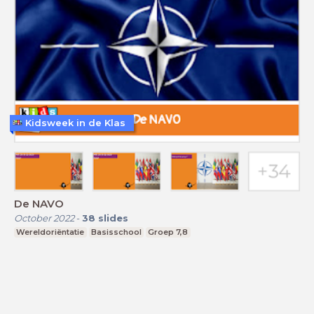
Kidsweek in de Klas
De NAVO
October 2022
-
38
slides
Wereldoriëntatie
Basisschool
Groep 7,8