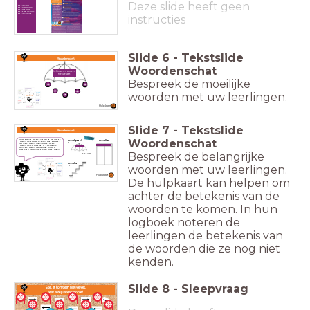
ieder geval:
Deze slide heeft geen
de minister
de staatssecretaris
de ambtenaar
de Raad van State
de minsterraad
instructies
Slide
6
-
Tekstslide
Woordenschat
Woordenschat
het invoeren van een
nieuwe wet
Bespreek de moeilijke
woorden met uw leerlingen.
Hulpkaart
Slide
7
-
Tekstslide
Woordenschat
Woordenschat
Ga met behulp van de hulpkaart op zoek naar de
woordparapl
woordkast
betekenis van de woorden die jij hebt gearceerd.
u
Weet je de betekenis nog niet? Zoek dan de
klein
groot
betekenis van het woord op, op
deze website
.
eten
Schrijf de betekenis voor jezelf op. Horen er
olifant
muis
woorden bij elkaar? Maak dan een woordparaplu,
Bespreek de belangrijke
het
-kast of -trap.
het diner
ontbijt
de lunch
woordtra
woorden met uw leerlingen.
p
Hulpkaart
De hulpkaart kan helpen om
achter de betekenis van de
woorden te komen. In hun
logboek noteren de
leerlingen de betekenis van
de woorden die ze nog niet
kenden.
Slide
8
-
Sleepvraag
Stel: er komt een nieuwe wet.
Wat is de juiste volgorde?
1
2
3
4
8
7
6
5