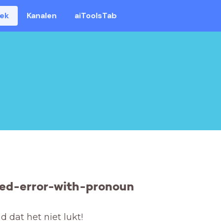
eek
Kanalen
aiToolsTab
ed-error-with-pronoun
 dat het niet lukt! 
