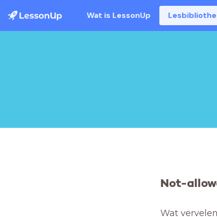
Wat is LessonUp
Lesbiblioth
Not-allow
Wat vervelend