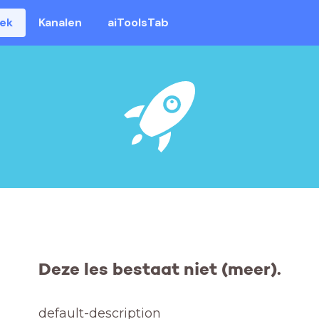
eek
Kanalen
aiToolsTab
Deze les bestaat niet (meer).
default-description