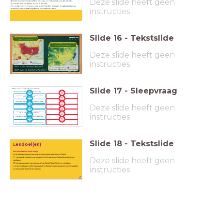
Deze slide heeft geen
instructies
Slide
16
-
Tekstslide
Figuur 2: Afro-Amerikanen in
Detroit en omgeving
Figuur 3: Inkomen per huishouden
in Detroit en omgeving
Deze slide heeft geen
instructies
Wat is de overeenkomst?
Wat kun je hieruit afleiden?
Slide
17
-
Sleepvraag
Detroit is door de tijd heen flink veranderd.
→ Zet de gebeurtenissen in de juiste volgorde.
De auto-industrie groeit en bloeit: Detroit
wordt Motor City.
Gebouwen, wegen en parken raken in verval.
Deze slide heeft geen
Veel Afro-Amerikaanse arbeiders trekken naar
Detroit.
Mensen met hogere salarissen schaffen een auto
aan en trekken naar de suburbs.
instructies
Fabrieken in de auto-industrie hebben veel
arbeiders nodig.
Door automatisering stijgt de werkloosheid.
Slide
18
-
Tekstslide
Lesdoel(en)
Aan het einde van de les kan je:
R: Je kunt beschrijven hoe arme en rijke wijken eruit zien in Detroit
Deze slide heeft geen
T1: Je kunt de oorzaken van de groei en het verval van Detroit beschrijven en
verklaren.
T2: Je kunt gevolgen van het verval van Detroit beschrijven en verklaren.
I: Je kunt uitleggen welke maatregelen in Detroit worden genomen om een gebied
instructies
in verval weer tot leven te wekken.