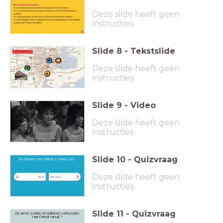
Aan het einde van de les kan je:
R: Je kunt beschrijven hoe arme en rijke wijken eruit zien in Detroit
Deze slide heeft geen
T1: Je kunt de oorzaken van de groei en het verval van Detroit beschrijven en
verklaren.
T2: Je kunt gevolgen van het verval van Detroit beschrijven en verklaren.
I: Je kunt uitleggen welke maatregelen in Detroit worden genomen om een gebied
instructies
in verval weer tot leven te wekken.
Slide
8
-
Tekstslide
Plattegrond Detroit
Deze slide heeft geen
instructies
Slide
9
-
Video
Deze slide heeft geen
instructies
Slide
10
-
Quizvraag
De bijnaam van Detroit is "Motor City"
Deze slide heeft geen
A
B
Waar
Niet waar
instructies
Slide
11
-
Quizvraag
De arme zwarte Amerikanen verhuisden
naar Detroit vanuit..?