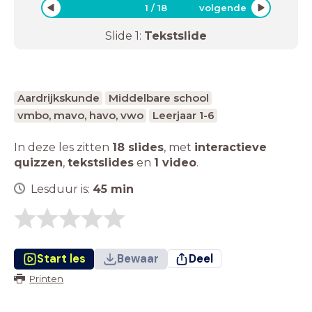
1
/
18
volgende
Slide
1
:
Tekstslide
Aardrijkskunde
Middelbare school
vmbo, mavo, havo, vwo
Leerjaar 1-6
In deze les zitten
18 slides
,
met
interactieve
quizzen
,
tekstslides
en
1 video
.
Lesduur is:
45
min
Start les
Bewaar
Deel
Printen