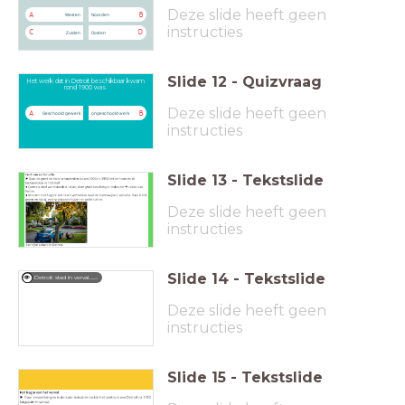
Deze slide heeft geen
A
B
Westen
Noorden
instructies
C
D
Zuiden
Oosten
Slide
12
-
Quizvraag
Het werk dat in Detroit beschikbaar kwam
rond 1900 was.
Deze slide heeft geen
A
B
Geschoold gewerk
ongeschoold werk
instructies
Slide
13
-
Tekstslide
Deze slide heeft geen
instructies
Slide
14
-
Tekstslide
Detroit: stad in verval..........
Deze slide heeft geen
instructies
Slide
15
-
Tekstslide