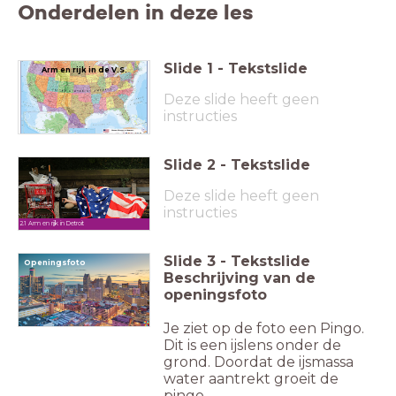
Onderdelen in deze les
Slide
1
-
Tekstslide
Arm en rijk in de V.S.
Deze slide heeft geen
instructies
Slide
2
-
Tekstslide
Deze slide heeft geen
instructies
2.1 Arm en rijk in Detroit
Slide
3
-
Tekstslide
Openingsfoto
Beschrijving van de
openingsfoto
Je ziet op de foto een Pingo.
Dit is een ijslens onder de
grond. Doordat de ijsmassa
water aantrekt groeit de
pingo.