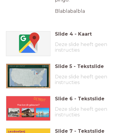
Blablabalbla
Slide
4
-
Kaart
Deze slide heeft geen
instructies
Slide
5
-
Tekstslide
2.1 Arm en rijk in Detroit
Deze slide heeft geen
instructies
Slide
6
-
Tekstslide
DETROIT
Hoe kon dit gebeuren?
Deze slide heeft geen
instructies
Slide
7
-
Tekstslide
Lesdoel(en)