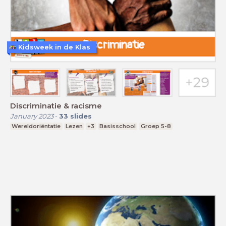
Kidsweek in de Klas
Discriminatie & racisme
January 2023
-
33
slides
Wereldoriëntatie
Lezen
+3
Basisschool
Groep 5-8