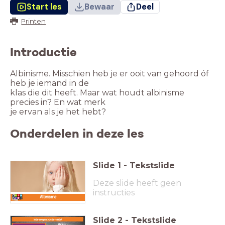
Start les
Bewaar
Deel
Printen
Introductie
Albinisme. Misschien heb je er ooit van gehoord óf
heb je iemand in de
klas die dit heeft. Maar wat houdt albinisme
precies in? En wat merk
je ervan als je het hebt?
Onderdelen in deze les
Slide
1
-
Tekstslide
Deze slide heeft geen
instructies
Albinisme
Slide
2
-
Tekstslide
Interview je schoudermaatje!