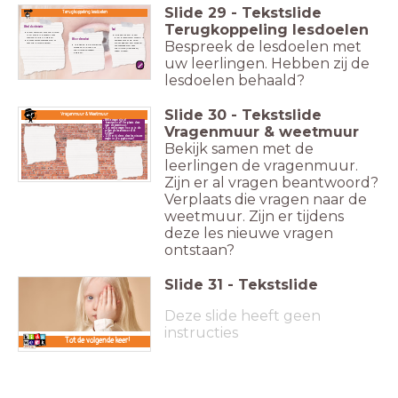
Slide
29
-
Tekstslide
Terugkoppeling lesdoelen
Terugkoppeling lesdoelen
Wereldoriëntatie
Taal
Ik kan vertellen wat albinisme
Na deze les kan ik een
is en wat dit betekent voor
plan presenteren waarin ik
Woordenschat
aangeef wat er op onze
Ik weet welke vooroordelen er
Bespreek de lesdoelen met
school gedaan kan worden
over albinisme bestaan.
Ik begrijp de belangrijke
om vooroordelen over
woorden die met het
albinisme (nog verder)
albinisme te maken
tegen te gaan.
hebben.
uw leerlingen. Hebben zij de
lesdoelen behaald?
Slide
30
-
Tekstslide
Vragenmuur & Weetmuur
Welke vragen zijn al
beantwoord? Verplaats deze
Vragenmuur & weetmuur
naar de weetmuur.
Op welke vragen hoop je de
volgende les antwoord te
krijgen?
Zijn er tijdens deze les nieuwe
vragen in je opgekomen?
Bekijk samen met de
leerlingen de vragenmuur.
Zijn er al vragen beantwoord?
Verplaats die vragen naar de
weetmuur. Zijn er tijdens
deze les nieuwe vragen
ontstaan?
Slide
31
-
Tekstslide
Deze slide heeft geen
instructies
Tot de volgende keer!