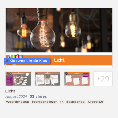
Kidsweek in de Klas
Licht
August 2024
-
33
slides
Woordenschat
Begrijpend lezen
+4
Basisschool
Groep 5,6