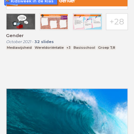
Kidsweek in de Klas
Gender
October 2021
-
32
slides
Mediawijsheid
Wereldoriëntatie
+3
Basisschool
Groep 7,8