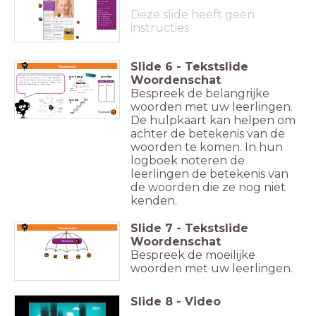
nog niet goed
begrijpt.
Arceer in ieder
Deze slide heeft geen
geval:
albinisme
de erfelijkheid
de melanine
het pigment
de aandoening
instructies
de vooroordelen
besmettelijk
Slide
6
-
Tekstslide
Woordenschat
Woordenschat
Ga met behulp van de hulpkaart op zoek naar de
woordparapl
woordkast
betekenis van de woorden die jij hebt gearceerd.
u
Weet je de betekenis nog niet? Schrijf de betekenis
klein
groot
voor jezelf op. Horen er woorden bij elkaar? Maak
eten
dan een woordparaplu, -kast of -trap.
olifant
muis
Bespreek de belangrijke
het
het diner
ontbijt
de lunch
woordtra
woorden met uw leerlingen.
p
Hulpkaart
De hulpkaart kan helpen om
achter de betekenis van de
woorden te komen. In hun
logboek noteren de
leerlingen de betekenis van
de woorden die ze nog niet
kenden.
Slide
7
-
Tekstslide
Woordenschat
Woordenschat
albinisme
Bespreek de moeilijke
woorden met uw leerlingen.
Slide
8
-
Video