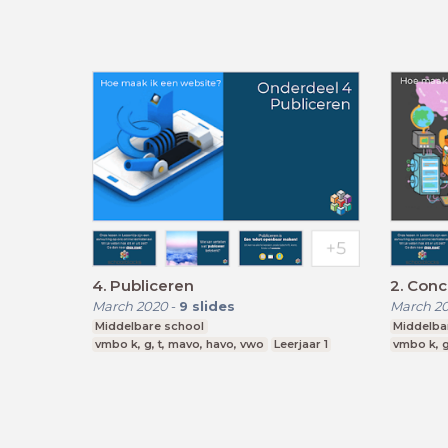
4. Publiceren
2. Conc
March 2020
-
9
slides
March 2
Middelbare school
Middelba
vmbo k, g, t, mavo, havo, vwo
Leerjaar 1
vmbo k, g