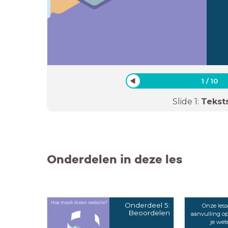
1
/
10
Slide
1
:
Tekst
Onderdelen in deze les
Hoe maak ik een website?
Onderdeel 5:
Onze less
Beoordelen
aanvulling op
je wet