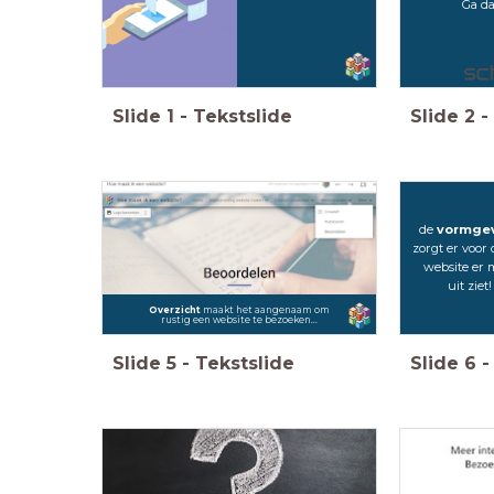
Ga d
Slide
1
-
Tekstslide
Slide
2
-
de
vormge
zorgt er voor 
website er 
uit ziet!
Overzicht
maakt het aangenaam om
rustig een website te bezoeken...
Slide
5
-
Tekstslide
Slide
6
-