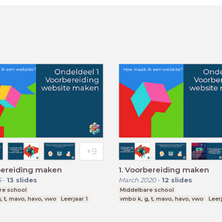
bereiding maken
1. Voorbereiding maken
5
-
13
slides
March 2020
-
12
slides
re school
Middelbare school
, t, mavo, havo, vwo
Leerjaar 1
vmbo k, g, t, mavo, havo, vwo
Leerj