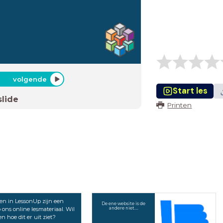
volgende
Start les
slide
Printen
en in LessonUp zijn een
De ene website is de
 ons online lesmateriaal. Wil
andere niet....
en hoe dit er uit ziet?