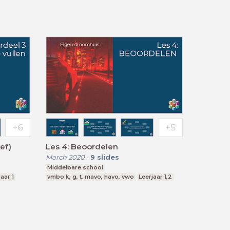
ef)
Les 4: Beoordelen
March 2020
-
9
slides
Middelbare school
aar 1
vmbo k, g, t, mavo, havo, vwo
Leerjaar 1,2