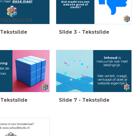
an naar
deze map!
Wat maakt nou een
website goed of
slecht?
Tekstslide
Slide
3
-
Tekstslide
Inhoud
is
natuurlijk ook heel
ving
belangrijk.
dat de
mooi
Wat vertelt, vraagt,
verkoopt of doet je
website eigenlijk?
Tekstslide
Slide
7
-
Tekstslide