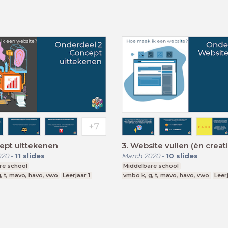
ept uittekenen
3. Website vullen (én creati
020
-
11
slides
March 2020
-
10
slides
re school
Middelbare school
, t, mavo, havo, vwo
Leerjaar 1
vmbo k, g, t, mavo, havo, vwo
Leerj