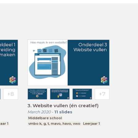
3. Website vullen (én creatief)
March 2020
-
11
slides
Middelbare school
aar 1
vmbo k, g, t, mavo, havo, vwo
Leerjaar 1