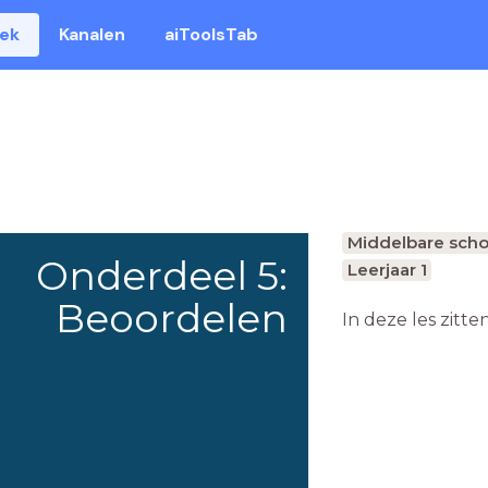
eek
Kanalen
aiToolsTab
Middelbare scho
Onderdeel 5:
Leerjaar 1
Beoordelen
In deze les zitte