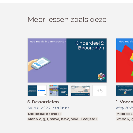
Meer lessen zoals deze
5. Beoordelen
1. Voor
March 2020
-
9
slides
May 202
Middelbare school
Middelba
vmbo k, g, t, mavo, havo, vwo
Leerjaar 1
vmbo k, g