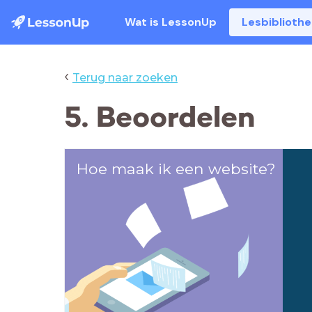
Wat is LessonUp
Lesbiblioth
‹
Terug naar zoeken
5. Beoordelen
Hoe maak ik een website?