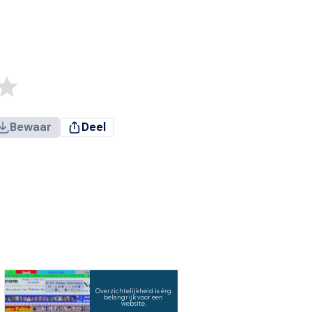
Bewaar
Deel
Overzichtelijkheid is érg
belangrijk voor een
website.