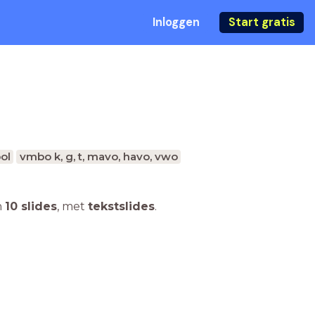
Inloggen
Start gratis
ol
vmbo k, g, t, mavo, havo, vwo
n
10 slides
,
met
tekstslides
.