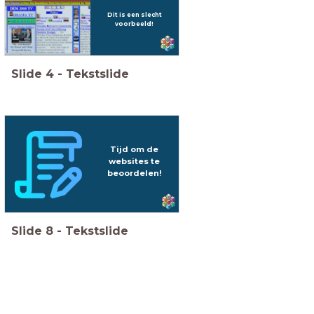
Dit is een slecht
voorbeeld!
Slide
4
-
Tekstslide
Tijd om de
websites te
beoordelen!
Slide
8
-
Tekstslide