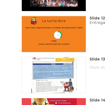
Slide
12
La lucha libre
Entreg
Lee el texto (siguiente slide) y contesta las preguntas en inglés
timer
5:00
Luego,
¡crea tu personalidad de luchador!
Slide
13
Deze sli
Slide
1