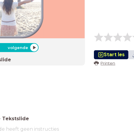
volgende
Start les
slide
Printen
-
Tekstslide
de heeft geen instructies