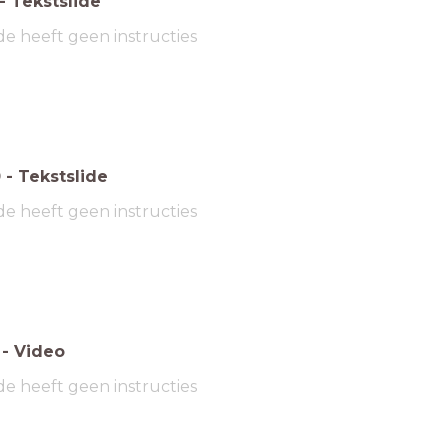
-
Tekstslide
de heeft geen instructies
0
-
Tekstslide
de heeft geen instructies
-
Video
de heeft geen instructies