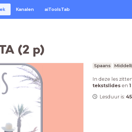
eek
Kanalen
aiToolsTab
A (2 p)
Spaans
Middelb
In deze les zitte
tekstslides
en
1
Lesduur is:
45