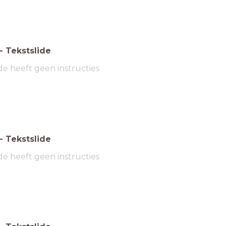
-
Tekstslide
de heeft geen instructies
-
Tekstslide
de heeft geen instructies