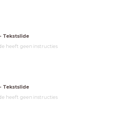
-
Tekstslide
de heeft geen instructies
-
Tekstslide
de heeft geen instructies