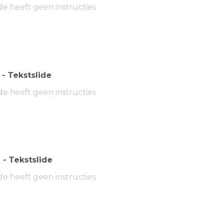
de heeft geen instructies
-
Tekstslide
de heeft geen instructies
6
-
Tekstslide
de heeft geen instructies