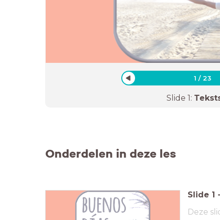
1
/
23
Slide
1
:
Tekst
Onderdelen in deze les
Slide
1
Deze sli