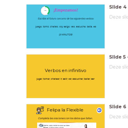
Slide
4
¡Empezamos!
timer
3:00
Deze sli
Escribe el futuro cercano de los siguientes verbos:
juego, tomo, chateo, voy, salgo, veo, escucha, baila, es
¡3 MINUTOS!
Slide
5
Deze sli
Verbos en infinitivo
jugar, tomar, chatear, ir, salir, ver, escuchar, bailar, ser
Slide
6
Felipa la Flexible
Deze sli
Completa las oraciones con los datos que faltan.