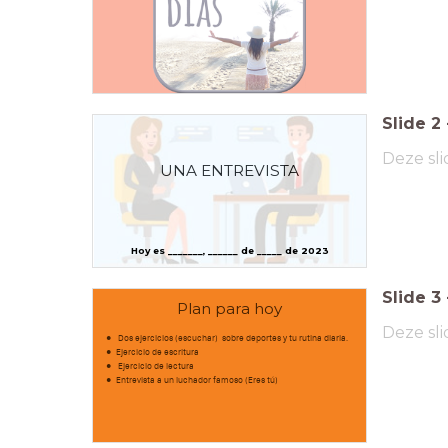
Slide
2
Deze sli
UNA ENTREVISTA
Hoy es _______, ______ de _____ de 2023
Slide
3
Plan para hoy
Deze sli
Dos ejercicios (escuchar) sobre deportes y tu rutina diaria.
Ejercicio de escritura
Ejercicio de lectura
Entrevista a un luchador famoso (Eres tú)