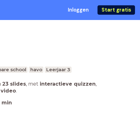
Inloggen
Start gratis
are school
havo
Leerjaar 3
n
23 slides
,
met
interactieve quizzen
,
 video
.
min