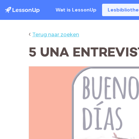
Wat is LessonUp
Lesbiblioth
‹
Terug naar zoeken
5 UNA ENTREVIST