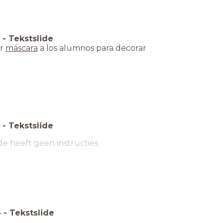
-
Tekstslide
ar
máscara
a los alumnos para decorar
-
Tekstslide
de heeft geen instructies
4
-
Tekstslide