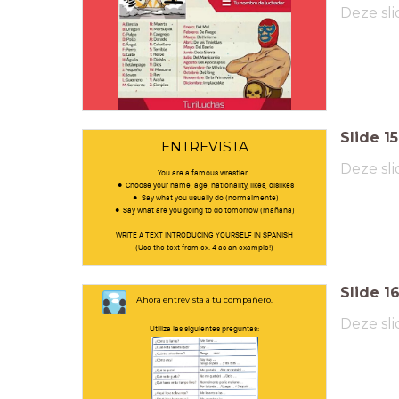
Deze sli
Slide
15
ENTREVISTA
Deze sli
You are a famous wrestler...
Choose your name, age, nationality, likes, dislikes
Say what you usually do (normalmente)
Say what are you going to do tomorrow (mañana)
WRITE A TEXT INTRODUCING YOURSELF IN SPANISH
(Use the text from ex. 4 as an example!)
Slide
1
Ahora entrevista a tu compañero.
Deze sli
Utiliza las siguientes preguntas: