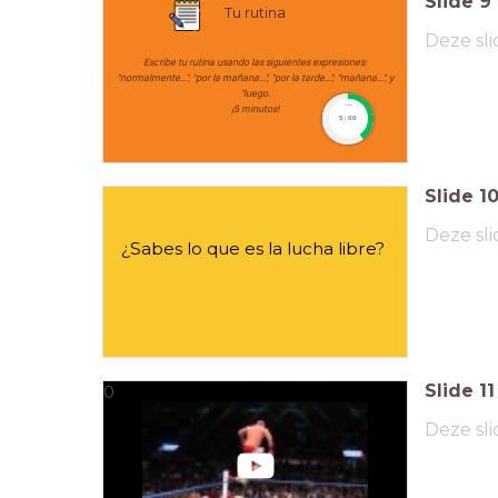
Slide
9
Tu rutina
Deze sli
Escribe tu rutina usando las siguientes expresiones:
"normalmente...", "por la mañana...", "por la tarde...", "mañana...", y
"luego.
¡5 minutos!
timer
5:00
Slide
1
Deze sli
¿Sabes lo que es la lucha libre?
Slide
11
0
Deze sli