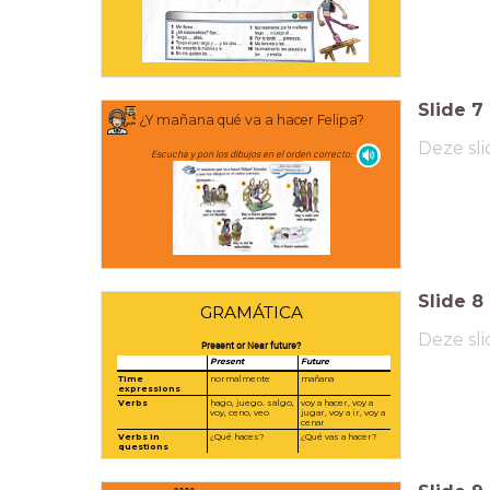
Slide
7
¿Y mañana qué va a hacer Felipa?
Deze sli
Escucha y pon los dibujos en el orden correcto:
Slide
8
GRAMÁTICA
Deze sli
Present or Near future?
Present
Future
Time
normalmente
mañana
expressions
Verbs
hago, juego. salgo,
voy a hacer, voy a
voy, ceno, veo
jugar, voy a ir, voy a
cenar
Verbs in
¿Qué haces?
¿Qué vas a hacer?
questions