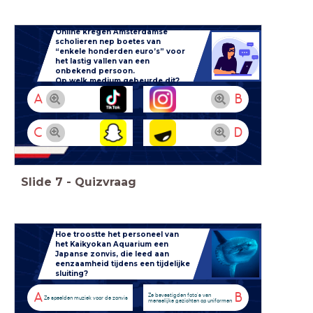
Online kregen Amsterdamse
scholieren nep boetes van
“enkele honderden euro’s” voor
het lastig vallen van een
onbekend persoon.
Op welk medium gebeurde dit?
A
B
C
D
Slide
7
-
Quizvraag
Hoe troostte het personeel van
het Kaikyokan Aquarium een
Japanse zonvis, die leed aan
eenzaamheid tijdens een tijdelijke
sluiting?
A
B
Ze bevestigden foto's van
Ze speelden muziek voor de zonvis
menselijke gezichten op uniformen