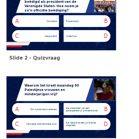
beëdigd als president van de
Verenigde Staten. Hoe noem je
zo’n officiële beëdiging?
A
B
Coronatie
Proclamatie
C
D
Inauguratie
Investituur
Slide
2
-
Quizvraag
Waarom liet Israël maandag 90
Palestijnse vrouwen en
minderjarigen vrij?
A
B
Als onderdeel van een
Om humanitaire redenen
gevangenenruil overeenkomst
C
D
Als reactie op een juridische
Vanwege internationale druk
uitspraak