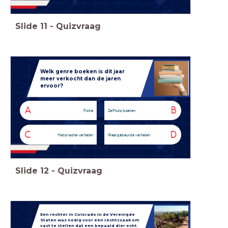
Slide
11
-
Quizvraag
Welk genre boeken is dit jaar
meer verkocht dan de jaren
ervoor?
A
B
Fictie
Zelfhulp boeken
C
D
Historische verhalen
Waargebeurde verhalen
Slide
12
-
Quizvraag
Een rechter in Colorado in de Verenigde
Staten was nodig voor een rechtszaak om
vast te stellen dat een bepaald dier echt