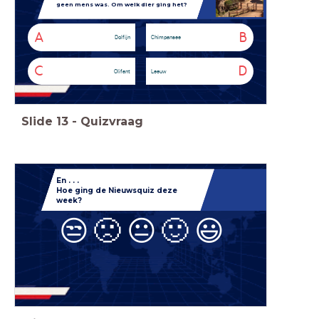
geen mens was. Om welk dier ging het?
A
B
Dolfijn
Chimpansee
C
D
Olifant
Leeuw
Slide
13
-
Quizvraag
En . . .
Hoe ging de
Nieuwsquiz deze
week?
😒
🙁
😐
🙂
😃