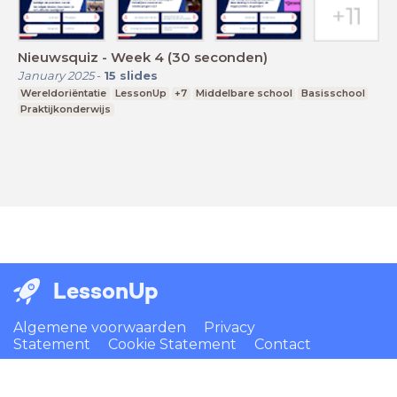
Nieuwsquiz - Week 4 (30 seconden)
January 2025
-
15
slides
Wereldoriëntatie
LessonUp
+7
Middelbare school
Basisschool
Praktijkonderwijs
LessonUp
Algemene voorwaarden
Privacy
Statement
Cookie Statement
Contact
Nederlands