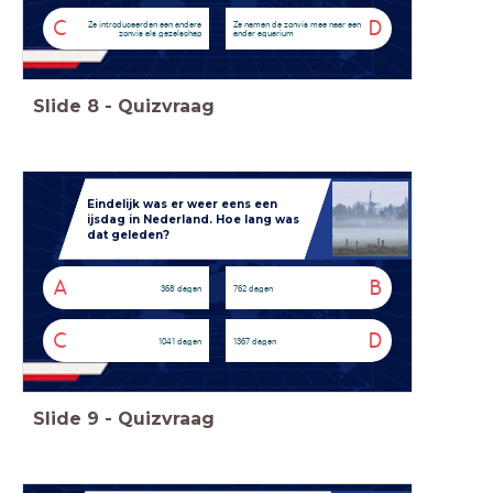
C
D
Ze introduceerden een andere
Ze namen de zonvis mee naar een
zonvis als gezelschap
ander aquarium
Slide
8
-
Quizvraag
Eindelijk was er weer eens een
ijsdag in Nederland. Hoe lang was
dat geleden?
A
B
368 dagen
762 dagen
C
D
1041 dagen
1367 dagen
Slide
9
-
Quizvraag