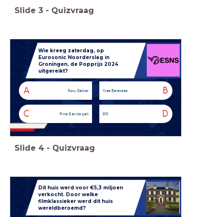
Slide
3
-
Quizvraag
Wie kreeg zaterdag, op
Eurosonic Noorderslag in
Groningen, de Popprijs 2024
uitgereikt?
A
B
Roxy Dekker
Yves Berendse
C
D
Prins S en de geit
S10
Slide
4
-
Quizvraag
Dit huis werd voor €5,3 miljoen
verkocht. Door welke
filmklassieker werd dit huis
wereldberoemd?