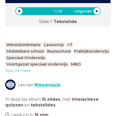
1
/
15
volgende
Slide
1
:
Tekstslide
Wereldoriëntatie
LessonUp
+7
Middelbare school
Basisschool
Praktijkonderwijs
Speciaal Onderwijs
Voortgezet speciaal onderwijs
MBO
Toon 24 meer
Les van
Nieuwsquiz
In deze les zitten
15 slides
,
met
interactieve
quizzen
en
tekstslides
.
Lesduur is:
15
min