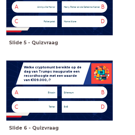
A
B
Amityville Horror
Harry Potter en de Geheime Kamer
C
D
Poltergeist
Home Alone
Slide
5
-
Quizvraag
Welke cryptomunt bereikte op de
dag van Trumps inauguratie een
recordhoogte met een waarde
van €109.000,-?
A
B
Bitcoin
Ethereum
C
D
Tether
BnB
Slide
6
-
Quizvraag