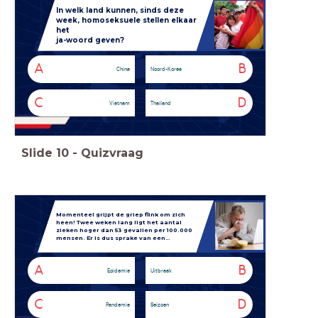
In welk land kunnen, sinds deze
week, homoseksuele stellen elkaar
het
ja-woord geven?
A
B
China
Noord-Korea
C
D
Vietnam
Thailand
Slide
10
-
Quizvraag
Momenteel grijpt de griep flink om zich
heen! Twee weken lang ligt het aantal
zieken hoger dan 53 gevallen per 100.000
mensen. Er is dus sprake van een…
A
B
Epidemie
Uitbraak
C
D
Pandemie
Seizoen