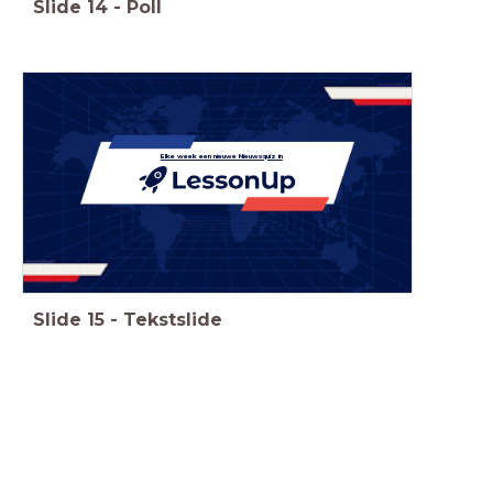
Slide
14
-
Poll
Elke week een nieuwe Nieuwsquiz in
Slide
15
-
Tekstslide