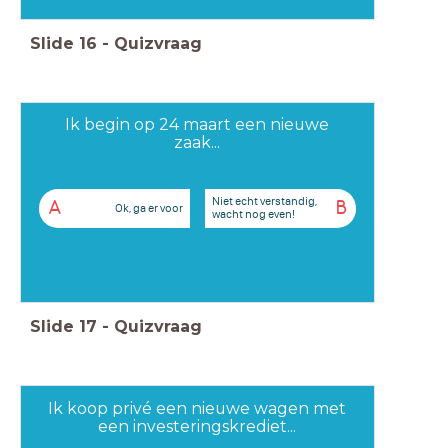
Slide
16
-
Quizvraag
Ik begin op 24 maart een nieuwe
zaak...
Niet echt verstandig,
A
B
Ok, ga er voor
wacht nog even!
Slide
17
-
Quizvraag
Ik koop privé een nieuwe wagen met
een investeringskrediet...