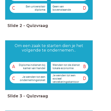
Een universitair
Geen van
C
D
diploma
bovenstaande
Slide
2
-
Quizvraag
Om een zaak te starten dien je het
volgende te ondernemen...
Diploma indienen bij
Wenden tot de dienst
A
B
kamer van handel
lokale economie
Je wenden tot een
Je wenden tot een
C
D
sociaal
ondernemingsloket
verzekeringskantoor
Slide
3
-
Quizvraag