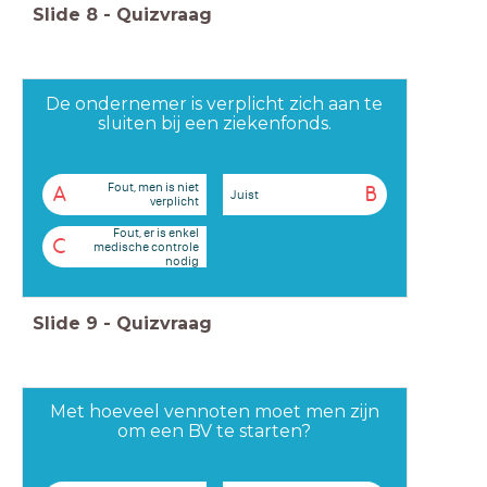
Slide
8
-
Quizvraag
De ondernemer is verplicht zich aan te
sluiten bij een ziekenfonds.
Fout, men is niet
A
B
Juist
verplicht
Fout, er is enkel
C
medische controle
nodig
Slide
9
-
Quizvraag
Met hoeveel vennoten moet men zijn
om een BV te starten?