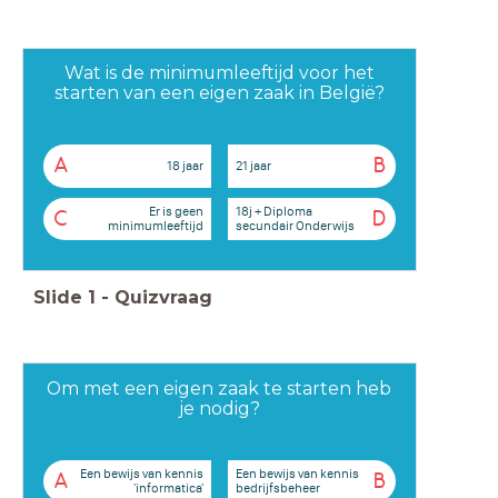
Wat is de minimumleeftijd voor het
starten van een eigen zaak in België?
A
B
18 jaar
21 jaar
Er is geen
18j + Diploma
C
D
minimumleeftijd
secundair Onderwijs
Slide
1
-
Quizvraag
Om met een eigen zaak te starten heb
je nodig?
Een bewijs van kennis
Een bewijs van kennis
A
B
'informatica'
bedrijfsbeheer