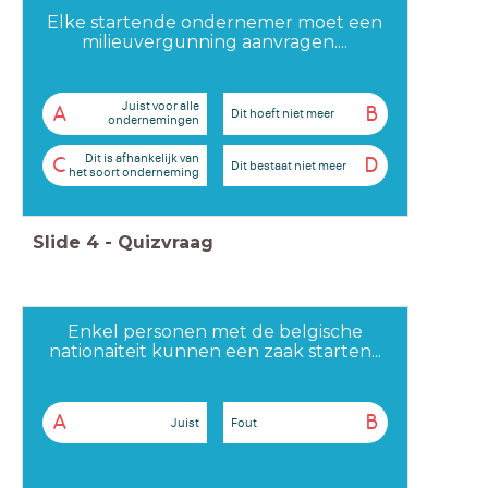
Elke startende ondernemer moet een
milieuvergunning aanvragen....
Juist voor alle
A
B
Dit hoeft niet meer
ondernemingen
Dit is afhankelijk van
C
D
Dit bestaat niet meer
het soort onderneming
Slide
4
-
Quizvraag
Enkel personen met de belgische
nationaiteit kunnen een zaak starten...
A
B
Juist
Fout