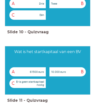
A
B
Drie
Twee
C
Eén
Slide
10
-
Quizvraag
Wat is het startkapitaal van een BV
A
B
61500 euro
10.000 euro
Er is geen startkapitaal
C
nodig
Slide
11
-
Quizvraag