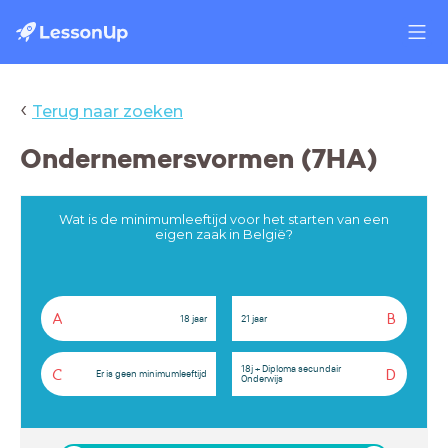
‹
Terug naar zoeken
Ondernemersvormen (7HA)
Wat is de minimumleeftijd voor het starten van een
eigen zaak in België?
A
B
18 jaar
21 jaar
18j + Diploma secundair
C
D
Er is geen minimumleeftijd
Onderwijs