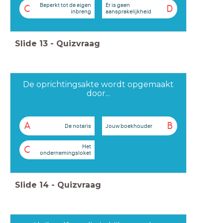
Beperkt tot de eigen
Er is geen
C
D
inbreng
aansprakelijkheid
Slide
13
-
Quizvraag
De oprichtingsakte wordt opgemaakt
door...
A
B
De notaris
Jouw boekhouder
Het
C
ondernemingsloket
Slide
14
-
Quizvraag