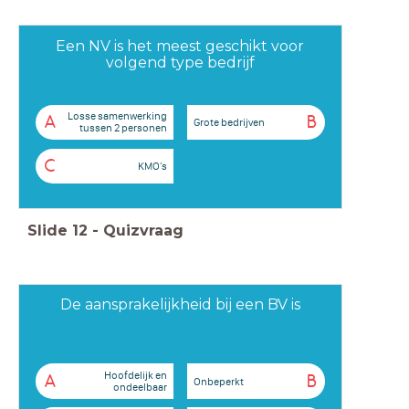
Een NV is het meest geschikt voor
volgend type bedrijf
Losse samenwerking
A
B
Grote bedrijven
tussen 2 personen
C
KMO's
Slide
12
-
Quizvraag
De aansprakelijkheid bij een BV is
Hoofdelijk en
A
B
Onbeperkt
ondeelbaar