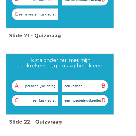
C
een investeringskrediet
Slide
21
-
Quizvraag
Ik sta onder nul met mijn
bankrekening, gelukkig heb ik een
A
B
persoonlijke lening
een kasbon
C
D
een kaskrediet
een investeringskrediet
Slide
22
-
Quizvraag