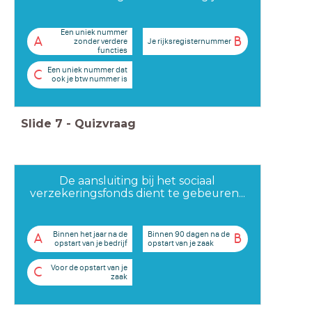
Een uniek nummer
A
B
Je rijksregisternummer
zonder verdere
functies
Een uniek nummer dat
C
ook je btw nummer is
Slide
7
-
Quizvraag
De aansluiting bij het sociaal
verzekeringsfonds dient te gebeuren...
Binnen het jaar na de
Binnen 90 dagen na de
A
B
opstart van je bedrijf
opstart van je zaak
Voor de opstart van je
C
zaak