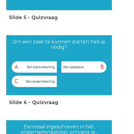
Slide
5
-
Quizvraag
Om een zaak te kunnen starten heb je
nodig?
A
B
Een bankrekening
Een spaarpot
C
Een spaarrekening
Slide
6
-
Quizvraag
Eenmaal ingeschreven in het
ondernemingsloket ontvang je...