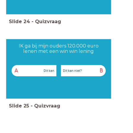
Slide
24
-
Quizvraag
IK ga bij mijn ouders 120.000 euro
lenen met een win win lening
A
B
Dit kan
Dit kan niet?
Slide
25
-
Quizvraag