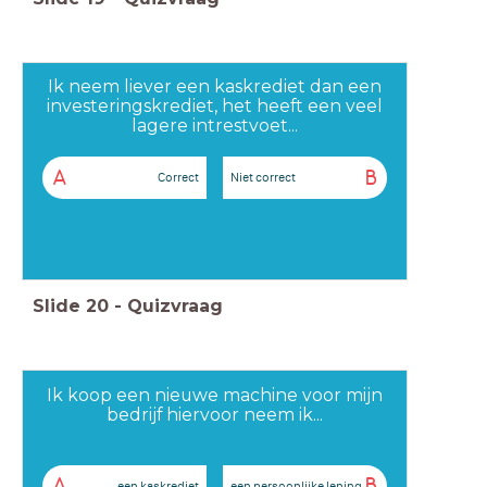
Ik neem liever een kaskrediet dan een
investeringskrediet, het heeft een veel
lagere intrestvoet...
A
B
Correct
Niet correct
Slide
20
-
Quizvraag
Ik koop een nieuwe machine voor mijn
bedrijf hiervoor neem ik...
A
B
een kaskrediet
een persoonlijke lening