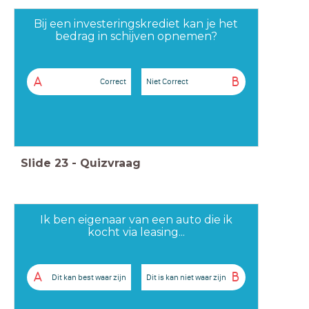
Bij een investeringskrediet kan je het
bedrag in schijven opnemen?
A
B
Correct
Niet Correct
Slide
23
-
Quizvraag
Ik ben eigenaar van een auto die ik
kocht via leasing...
A
B
Dit kan best waar zijn
Dit is kan niet waar zijn