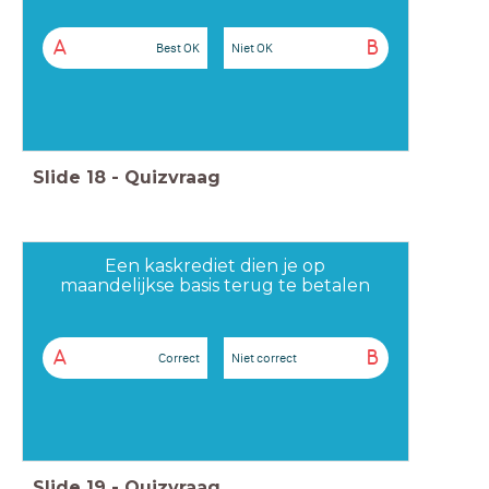
A
B
Best OK
Niet OK
Slide
18
-
Quizvraag
Een kaskrediet dien je op
maandelijkse basis terug te betalen
A
B
Correct
Niet correct
Slide
19
-
Quizvraag