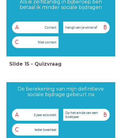
Als ik zelfstandig in bijberoep ben
betaal ik minder sociale bijdragen
A
B
Correct
hangt van je winst af
C
Niet correct
Slide
15
-
Quizvraag
De berekening van mijn definitieve
sociale bijdrage gebeurt na
Op het einde van een
A
B
3 jaar activiteit
boekjaar
C
Ieder kwartaal