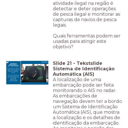
atividade ilegal na região é
detectar e deter operações
de pesca ilegal e monitorar as
capturas de navios de pesca
legais.
Quais ferramentas podem ser
usadas para atingir este
objetivo?
Slide
21
-
Tekstslide
SISTEMA DE
IDENTIFICAÇÃO
AUTOMÁTICA (AIS)
Sistema de Identificação
A localização de uma
embarcação pode ser
feita monitorando o
AIS em um radar do
Automática (AIS)
navio.
Os navios de carga
são obrigados por
A localização de uma
lei a ter a bordo um
Sistema de
Identificação
Automática (AIS).
embarcação pode ser feita
monitorando o AIS no radar.
As embarcações de
navegação devem ter a bordo
um Sistema de Identificação
Automática (AIS), que mostra
a localização e os detalhes de
identificação da embarcação.