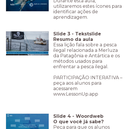
Durante esta aula,
Ação requirida!
Avalie seu conhecimento
utilizaremos estes ícones para
identificar ações de
aprendizagem.
Slide
3
-
Tekstslide
Resumo da aula
Essa lição fala sobre a pesca
ilegal relacionada a Merluza
A pesca ilegal de merluza e como ela está sendo combatida.
da Patagônia e Antártica e os
métodos usados para
enfrentar a pesca ilegal.
PARTICIPAÇÃO INTERATIVA –
peça aos alunos para
acessarem
www.LessonUp.app
Slide
4
-
Woordweb
O que você já sabe?
O que você sabe sobre
Peça para que os alunos
a pesca ilegal de merluza?