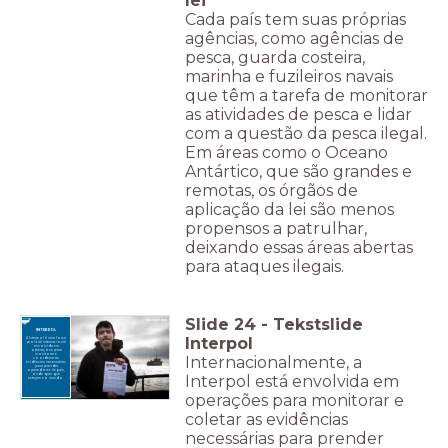
lei
Cada país tem suas próprias
agências, como agências de
pesca, guarda costeira,
marinha e fuzileiros navais
que têm a tarefa de monitorar
as atividades de pesca e lidar
com a questão da pesca ilegal.
Em áreas como o Oceano
Antártico, que são grandes e
remotas, os órgãos de
aplicação da lei são menos
propensos a patrulhar,
deixando essas áreas abertas
para ataques ilegais.
Slide
24
-
Tekstslide
INTERPOL
Interpol
A Interpol é uma força
policial internacional
envolvida em
operações para
monitorar e
Internacionalmente, a
coordenar as
evidências necessárias
para prender
operadores ilegais,
Interpol está envolvida em
onde quer que
estejam no mundo.
operações para monitorar e
coletar as evidências
necessárias para prender