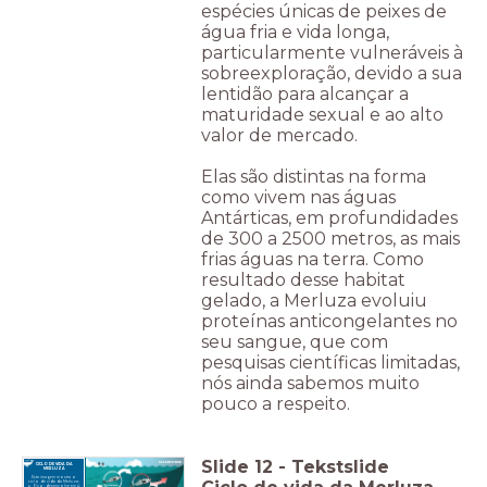
espécies únicas de peixes de
água fria e vida longa,
particularmente vulneráveis à
sobreexploração, devido a sua
lentidão para alcançar a
maturidade sexual e ao alto
valor de mercado.
Elas são distintas na forma
como vivem nas águas
Antárticas, em profundidades
de 300 a 2500 metros, as mais
frias águas na terra. Como
resultado desse habitat
gelado, a Merluza evoluiu
proteínas anticongelantes no
seu sangue, que com
pesquisas científicas limitadas,
nós ainda sabemos muito
pouco a respeito.
Slide
12
-
Tekstslide
CICLO DE VIDA DA
MERLUZA
Esta imagem mostra o
ciclo de vida da Merluza:
Ovo: desenvolve em 4-