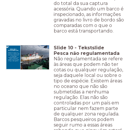
do total da sua captura
acessória. Quando um barco é
inspecionado, as informações
gravadas no livro de bordo são
comparadas com o que o
barco está transportando.
Slide
10
-
Tekstslide
PESCA NÃO
REGULAMENTADA
Pesca não regulamentada
Refere-se a áreas no
oceano onde pode
não haver uma cota
ou qualquer
Não regulamentada se refere
regulamentação em
vigor, seja para
aquele local ou para
o tipo de espécie.
às áreas que podem não ter
cotas ou qualquer regulação,
seja daquele local ou sobre o
tipo de espécie. Existem áreas
no oceano que não são
submetidas a nenhuma
regulação. Elas não são
controladas por um país em
particular nem fazem parte
de qualquer zona regulada.
Barcos pesqueiros podem
seguir rumo a essas áreas