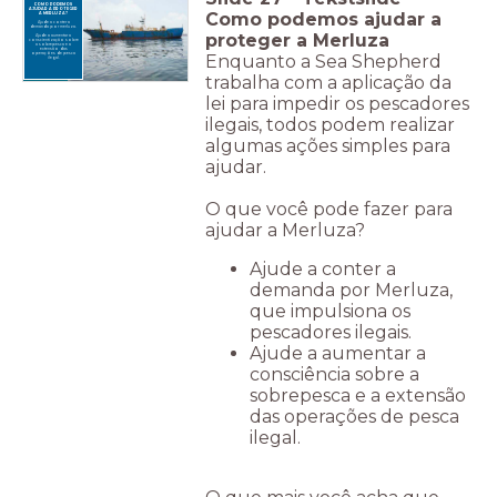
COMO PODEMOS
AJUDAR A PROTEGER
Como podemos ajudar a
A MERLUZA?
Ajude a conter a
demanda por merluza.
proteger a Merluza
Ajude a aumentar a
conscientização sobre
a sobrepesca e a
extensão das
Enquanto a Sea Shepherd
operações de pesca
ilegal.
trabalha com a aplicação da
lei para impedir os pescadores
ilegais, todos podem realizar
algumas ações simples para
ajudar.
O que você pode fazer para
ajudar a Merluza?
Ajude a conter a
demanda por Merluza,
que impulsiona os
pescadores ilegais.
Ajude a aumentar a
consciência sobre a
sobrepesca e a extensão
das operações de pesca
ilegal.