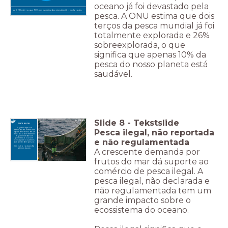
oceano já foi devastado pela
A ONU estima que 90% das espécies de peixes já estão exploradas.
pesca. A ONU estima que dois
terços da pesca mundial já foi
totalmente explorada e 26%
sobreexplorada, o que
significa que apenas 10% da
pesca do nosso planeta está
saudável.
Slide
8
-
Tekstslide
PESCA ILEGAL
Significa que os
Pesca ilegal, não reportada
pescadores entram nas
águas territoriais de um
país ou zona marinha
regulamentada sem
permissão ou sem
e não regulamentada
licença para os peixes
que pretendem pescar.
Eles estão roubando
A crescente demanda por
dessas águas
frutos do mar dá suporte ao
comércio de pesca ilegal. A
pesca ilegal, não declarada e
não regulamentada tem um
grande impacto sobre o
ecossistema do oceano.