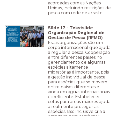
acordadas com as Nações
Unidas, incluindo restrições de
pesca com rede de arrasto.
Slide
17
-
Tekstslide
ORGANIZAÇÃO
REGIONAL DE GESTÃO
DA PESCA (RFMO)
Organização Regional de
Essas organizações
são entidades
internacionais que ajudam
a regulamentar a pesca.
Gestão de Pesca (RFMO)
A cooperação entre
diferentes países no
manejo de algumas
Estas organizações são um
espécies altamente
migratórias é importante.
corpo internacional que ajuda
a regular a pesca. Cooperação
entre diferentes países no
gerenciamento de algumas
espécies altamente
migratórias é importante, pois
a gestão individual da pesca
para espécies que se movem
entre países diferentes e
ainda em águas internacionais
é ineficiente. Estabelecer
cotas para áreas maiores ajuda
a realmente proteger as
espécies. Isso inclusive cria a