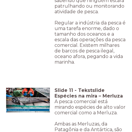
sabendo que ninguém estará
patrulhando ou monitorando
atividade de pesca.
Regular a indústria da pesca é
uma tarefa enorme, dado o
tamanho dos oceanos e a
escala das operações da pesca
comercial. Existem milhares
de barcos de pesca ilegal,
oceano afora, pegando a vida
marinha.
Slide
11
-
Tekstslide
Espécies na mira – Merluza
A pesca comercial está
mirando espécies de alto valor
Merluzas são alvos de alto valor.
comercial como a Merluza.
Ambas as Merluzas, da
Patagônia e da Antártica, são