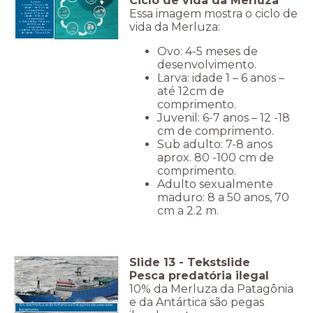
Ciclo de vida da Merluza
5 meses.
Larvas: 1-6 anos de
idade – Até 12 cm de
Essa imagem mostra o ciclo de
comprimento.
Juvenil: 6-7 anos de
idade – 12-18 cm de
comprimento.
vida da Merluza:
Sub adulto: 7-8 anos,
80-100 cm de
comprimento.
Adulto: De 8 a 50 anos
de idade - 70cm a 2.2m.
Ovo: 4-5 meses de
desenvolvimento.
Larva: idade 1 – 6 anos –
até 12cm de
comprimento.
Juvenil: 6-7 anos – 12 -18
cm de comprimento.
Sub adulto: 7-8 anos
aprox. 80 -100 cm de
comprimento.
Adulto sexualmente
maduro: 8 a 50 anos, 70
cm a 2.2 m.
Slide
13
-
Tekstslide
Pesca predatória ilegal
10% da Merluza da Patagônia
e da Antártica são pegas
10% das merluzas da Antártica e Patagônia são pescadas
ilegalmente