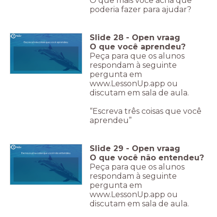
O que mais você acha que
poderia fazer para ajudar?
Slide
28
-
Open vraag
Escreva três coisas que você aprendeu.
O que você aprendeu?
Peça para que os alunos
respondam à seguinte
pergunta em
www.LessonUp.app ou
discutam em sala de aula.
“Escreva três coisas que você
aprendeu”
Slide
29
-
Open vraag
Escreva uma coisa que você não entendeu.
O que você não entendeu?
Peça para que os alunos
respondam à seguinte
pergunta em
www.LessonUp.app ou
discutam em sala de aula.