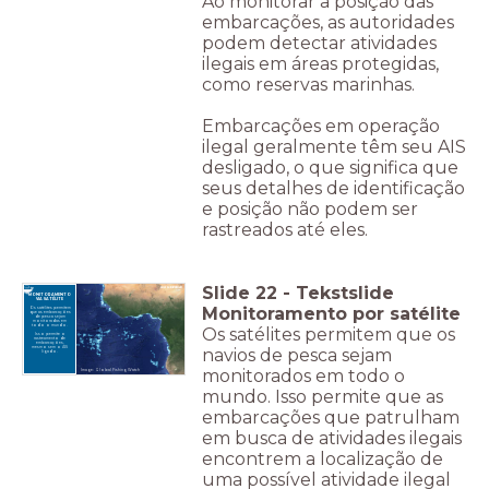
Ao monitorar a posição das
embarcações, as autoridades
podem detectar atividades
ilegais em áreas protegidas,
como reservas marinhas.
Embarcações em operação
ilegal geralmente têm seu AIS
desligado, o que significa que
seus detalhes de identificação
e posição não podem ser
rastreados até eles.
Slide
22
-
Tekstslide
MONITORAMENTO
VIA SATÉLITE
Monitoramento por satélite
Os satélites permitem
que as embarcações
de pesca sejam
monitoradas em
todo o mundo.
Os satélites permitem que os
Isso permite o
rastreamento de
embarcações,
navios de pesca sejam
mesmo sem o AIS
ligado.
monitorados em todo o
Image: Global Fishing Watch
mundo. Isso permite que as
embarcações que patrulham
em busca de atividades ilegais
encontrem a localização de
uma possível atividade ilegal