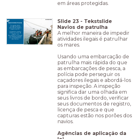
em áreas protegidas.
Slide
23
-
Tekstslide
NAVIOS DE PATRULHA
Navios de patrulha
Os agentes da lei
podem perseguir
pescadores ilegais e
inspecioná-los.
A melhor maneira de impedir
A inspeção significa
verificar os livros de
registro, os
documentos, as licenças
atividades ilegais é patrulhar
e as capturas existentes
nos compartimentos
dos navios.
os mares.
Usando uma embarcação de
patrulha mais rápida do que
as embarcações de pesca, a
polícia pode perseguir os
caçadores ilegais e abordá-los
para inspeção. A inspeção
significa dar uma olhada em
seus livros de bordo, verificar
seus documentos de registro,
licença de pesca e que
capturas estão nos porões dos
navios.
Agências de aplicação da