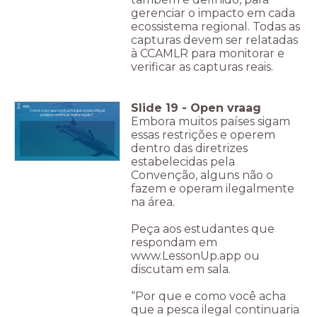
gerenciar o impacto em cada
ecossistema regional. Todas as
capturas devem ser relatadas
à CCAMLR para monitorar e
verificar as capturas reais.
Slide
19
-
Open vraag
Como e por que você acha que a pesca ilegal
poderia continuar nesta região?
Embora muitos países sigam
essas restrições e operem
dentro das diretrizes
estabelecidas pela
Convenção, alguns não o
fazem e operam ilegalmente
na área.
Peça aos estudantes que
respondam em
www.LessonUp.app ou
discutam em sala.
“Por que e como você acha
que a pesca ilegal continuaria