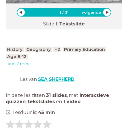
1
/
31
volgende
Slide
1
:
Tekstslide
History
Geography
+2
Primary Education
Age 8-12
Toon 2 meer
Les van
SEA SHEPHERD
In deze les zitten
31 slides
,
met
interactieve
quizzen
,
tekstslides
en
1 video
.
Lesduur is:
45
min