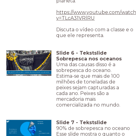
planeta.
https://www.youtube.com/watch
v=TLcA31VRlRU
Discuta o vídeo com a classe e o
que ele representa.
Slide
6
-
Tekstslide
Sobrepesca nos oceanos
Uma das causas disso é a
sobrepesca do oceano.
Mais de 100 milhões de toneladas de peixes pescados anualmente.
Estima-se que mais de 100
milhões de toneladas de
peixes sejam capturadas a
cada ano. Peixes são a
mercadoria mais
comercializada no mundo.
Slide
7
-
Tekstslide
10% áreas
saudáveis
90% de sobrepesca no oceano
Dois terços
totalmente
26%
Esse slide mostra o quanto o
explorados
sobreexplorado
s