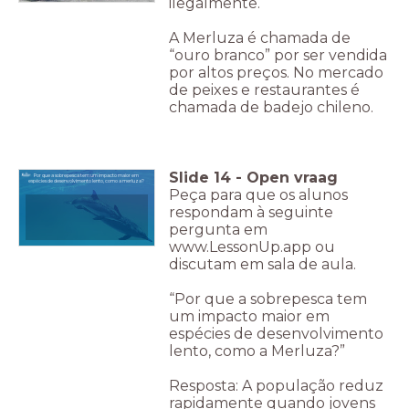
ilegalmente.
A Merluza é chamada de
“ouro branco” por ser vendida
por altos preços. No mercado
de peixes e restaurantes é
chamada de badejo chileno.
Slide
14
-
Open vraag
Por que a sobrepesca tem um impacto maior em
espécies de desenvolvimento lento, como a merluza?
Peça para que os alunos
respondam à seguinte
pergunta em
www.LessonUp.app ou
discutam em sala de aula.
“Por que a sobrepesca tem
um impacto maior em
espécies de desenvolvimento
lento, como a Merluza?”
Resposta: A população reduz
rapidamente quando jovens