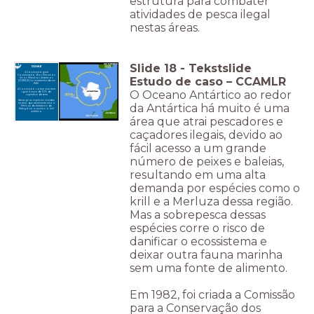
estrutura para combater
atividades de pesca ilegal
nestas áreas.
Slide
18
-
Tekstslide
CCAMLR
A Convenção para
Conservação dos Recursos
Estudo de caso – CCAMLR
Vivos Marinhos Antárticos
(CCAMLR) foi estabelecida em
1982.
A Convenção cobre uma área
O Oceano Antártico ao redor
igual a cerca de 10% da
superfície da terra
Abrange as espécies visadas
da Antártica há muito é uma
na área, que atualmente são a
Merluza da Antártica e da
Patagônia, a cavala e o krill
antártico.
área que atrai pescadores e
caçadores ilegais, devido ao
fácil acesso a um grande
número de peixes e baleias,
resultando em uma alta
demanda por espécies como o
krill e a Merluza dessa região.
Mas a sobrepesca dessas
espécies corre o risco de
danificar o ecossistema e
deixar outra fauna marinha
sem uma fonte de alimento.
Em 1982, foi criada a Comissão
para a Conservação dos