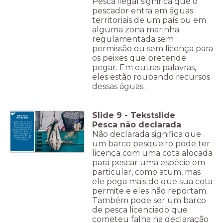
Pesca ilegal significa que o
pescador entra em águas
territoriais de um país ou em
alguma zona marinha
regulamentada sem
permissão ou sem licença para
os peixes que pretende
pegar. Em outras palavras,
eles estão roubando recursos
dessas águas.
Slide
9
-
Tekstslide
PESCA NÃO
DECLARADA
Pesca não declarada
Significa que um navio
de pesca pode ter
uma licença com uma
cota atribuída para
pescar uma espécie em
Não declarada significa que
particular, como o
atum, mas depois
captura mais do que
o estipulado e não
um barco pesqueiro pode ter
o comunica.
licença com uma cota alocada
para pescar uma espécie em
particular, como atum, mas
ele pega mais do que sua cota
permite e eles não reportam.
Também pode ser um barco
de pesca licenciado que
cometeu falha na declaração