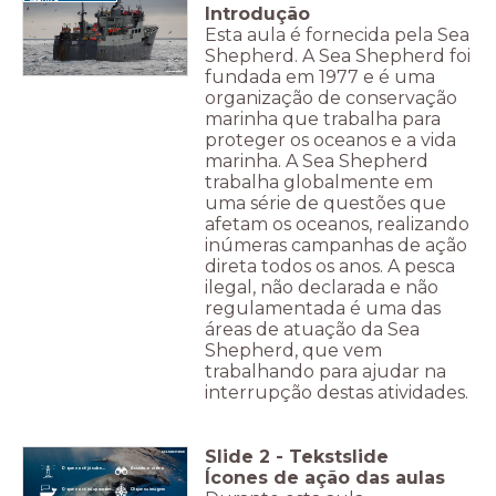
MERLUZA
Introdução
Esta aula é fornecida pela Sea
Shepherd. A Sea Shepherd foi
fundada em 1977 e é uma
organização de conservação
marinha que trabalha para
proteger os oceanos e a vida
marinha. A Sea Shepherd
trabalha globalmente em
uma série de questões que
afetam os oceanos, realizando
inúmeras campanhas de ação
direta todos os anos. A pesca
ilegal, não declarada e não
regulamentada é uma das
áreas de atuação da Sea
Shepherd, que vem
trabalhando para ajudar na
interrupção destas atividades.
Slide
2
-
Tekstslide
O que você já sabe...
Assista o vídeo
Ícones de ação das aulas
O que você irá aprender...
Clique na imagem