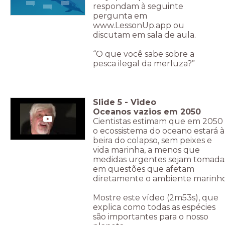
respondam à seguinte
pergunta em
www.LessonUp.app ou
discutam em sala de aula.
“O que você sabe sobre a
pesca ilegal da merluza?”
Slide
5
-
Video
Oceanos vazios em 2050
Cientistas estimam que em 2050
o ecossistema do oceano estará à
beira do colapso, sem peixes e
vida marinha, a menos que
medidas urgentes sejam tomada
em questões que afetam
diretamente o ambiente marinho
Mostre este vídeo (2m53s), que
explica como todas as espécies
são importantes para o nosso