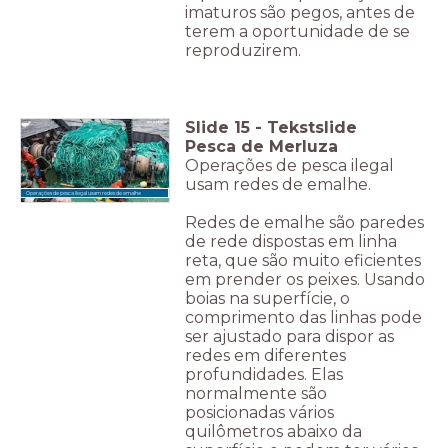
imaturos são pegos, antes de
terem a oportunidade de se
reproduzirem.
Slide
15
-
Tekstslide
Pesca de Merluza
Operações de pesca ilegal
usam redes de emalhe.
Operações de pesca ilegal usam redes de emalhe
Redes de emalhe são paredes
de rede dispostas em linha
reta, que são muito eficientes
em prender os peixes. Usando
boias na superfície, o
comprimento das linhas pode
ser ajustado para dispor as
redes em diferentes
profundidades. Elas
normalmente são
posicionadas vários
quilômetros abaixo da