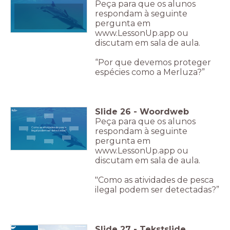
Peça para que os alunos
respondam à seguinte
pergunta em
www.LessonUp.app ou
discutam em sala de aula.
“Por que devemos proteger
espécies como a Merluza?”
Slide
26
-
Woordweb
Peça para que os alunos
Como as atividades de pesca
respondam à seguinte
ilegal podem ser detectadas?
pergunta em
www.LessonUp.app ou
discutam em sala de aula.
"Como as atividades de pesca
ilegal podem ser detectadas?”
Slide
27
-
Tekstslide