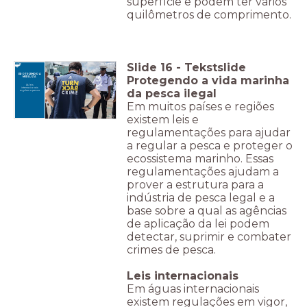
superfície e podem ter vários
quilômetros de comprimento.
Slide
16
-
Tekstslide
PROTEGENDO A
Protegendo a vida marinha
MERLUZA
As leis
internacionais
da pesca ilegal
regulam a pesca
Em muitos países e regiões
existem leis e
regulamentações para ajudar
a regular a pesca e proteger o
ecossistema marinho. Essas
regulamentações ajudam a
prover a estrutura para a
indústria de pesca legal e a
base sobre a qual as agências
de aplicação da lei podem
detectar, suprimir e combater
crimes de pesca.
Leis internacionais
Em águas internacionais
existem regulações em vigor,