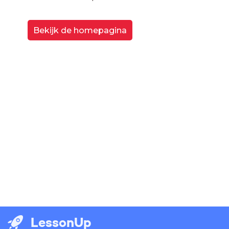
Bekijk de homepagina
LessonUp