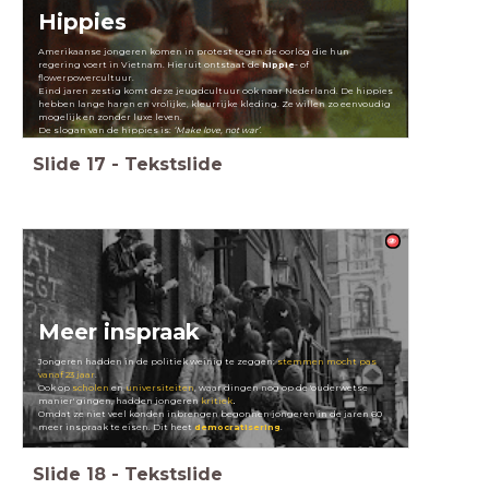
Hippies
Amerikaanse jongeren komen in protest tegen de oorlog die hun
regering voert in Vietnam. Hieruit ontstaat de
hippie
- of
flowerpowercultuur.
Eind jaren zestig komt deze jeugdcultuur ook naar Nederland. De hippies
hebben lange haren en vrolijke, kleurrijke kleding. Ze willen zo eenvoudig
mogelijk en zonder luxe leven.
De slogan van de hippies is:
‘Make love, not war’
.
Slide
17
-
Tekstslide
Meer inspraak
Jongeren hadden in de politiek weinig te zeggen:
s
temmen
mocht pas
vanaf 23 jaar
.
Ook op
scholen
en
universiteiten
, waar dingen nog op de 'ouderwetse
manier' gingen, hadden jongeren
kritiek
.
Omdat ze niet veel konden inbrengen begonnen jongeren in de jaren 60
meer inspraak te eisen. Dit heet
democratisering
.
Slide
18
-
Tekstslide