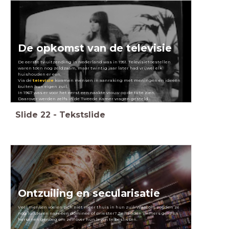
De opkomst van de televisie
De eerste tv-uitzending in Nederland was in 1951. Televisietoestellen
waren toen nog zeldzaam, maar twintig jaar later had vrijwel elk
huishouden er een.
Via de
televisie
kwamen mensen in aanraking met meningen en ideeën
buiten hun eigen zuil.
In 1967 was er voor het eerst een naakte vrouw op de tv te zien.
Daarover werden zelfs in de Tweede Kamer vragen gesteld..
Slide
22
-
Tekstslide
Ontzuiling en secularisatie
Veel mensen voelen zich niet meer thuis in hun zuil. Waarom zouden ze
nog luisteren naar een dominee of priester? Ze hadden immers geld en
hersenen genoeg om zelf over hun leven te beslissen.