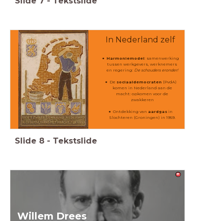
Slide
7
-
Tekstslide
In Nederland zelf
Harmoniemodel
: samenwerking
tussen werkgevers, werknemers
en regering:
De schouders eronder!
De
sociaaldemocraten
(PvdA)
komen in Nederland aan de
macht: opkomen voor de
zwakkeren
Ontdekking van
aardgas
in
Slochteren (Groningen) in 1959.
Slide
8
-
Tekstslide
Willem Drees