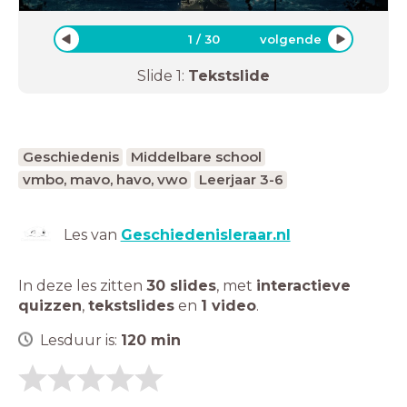
1
/
30
volgende
Slide
1
:
Tekstslide
Geschiedenis
Middelbare school
vmbo, mavo, havo, vwo
Leerjaar 3-6
Les van
Geschiedenisleraar.nl
In deze les zitten
30 slides
,
met
interactieve
quizzen
,
tekstslides
en
1 video
.
Lesduur is:
120
min