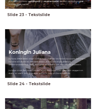
Hierdoor ontstaat
ontzuiling
en
secularisatie
(kerk en geloof worden
minder belangrijk)
Slide
23
-
Tekstslide
Koningin Juliana
Juliana (1909-2004) volgt in 1948 haar moeder Wilhelmina op als koningin.
Juliana wil dicht bij het volk staan. Als er iets ergs gebeurt
(Watersnoodramp, 1953), dan gaat zij erheen om mensen te troosten.
Juliana vindt het moeilijk dat ze als koningin niet alles kan zeggen en
doen, en voelt zich daardoor soms in haar vrijheid beperkt.
Slide
24
-
Tekstslide