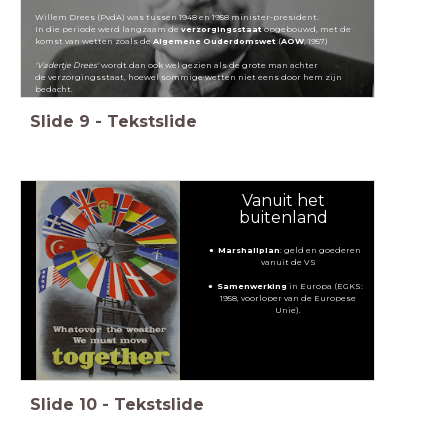
Willem Drees (PvdA) was tussen 1948 en 1958 minister-president.
In die periode werd langzaam de
verzorgingsstaat
opgebouwd, met de
komst van wetten zoals de
Algemene Ouderdomswet
(
AOW
, 1957)
'Vadertje Drees'
wordt dan ook wel gezien als de grote man achter
de verzorgingsstaat, hoewel sommige wetten niet eens door hem zijn
bedacht.
Slide
9
-
Tekstslide
Vanuit het
buitenland
Marshallplan
: geld en goederen
vanuit de VS
Samenwerking
in Europa (EGKS:
1958, voorloper van de Europese
Unie).
Slide
10
-
Tekstslide