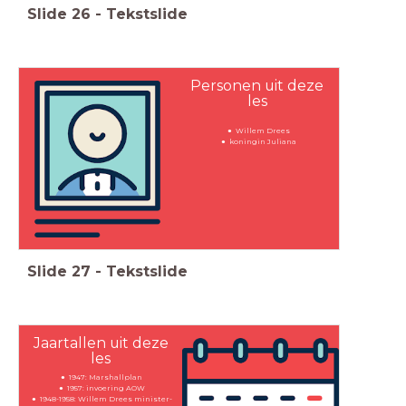
Slide
26
-
Tekstslide
Personen uit deze
les
Willem Drees
koningin Juliana
Slide
27
-
Tekstslide
Jaartallen uit deze
les
1947: Marshallplan
1957: invoering AOW
1948-1958: Willem Drees minister-