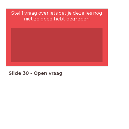
Stel 1 vraag over iets dat je deze les nog
niet zo goed hebt begrepen
Slide
30
-
Open vraag