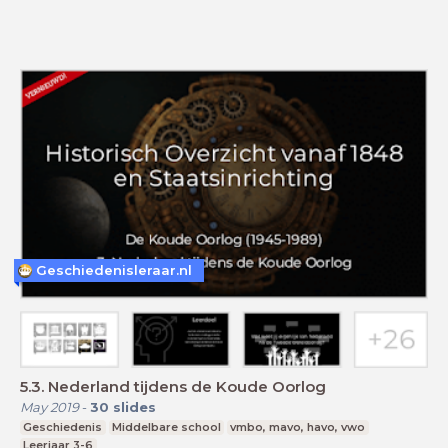
Geschiedenisleraar.nl
5.3. Nederland tijdens de Koude Oorlog
May 2019
-
30
slides
Geschiedenis
Middelbare school
vmbo, mavo, havo, vwo
Leerjaar 3-6