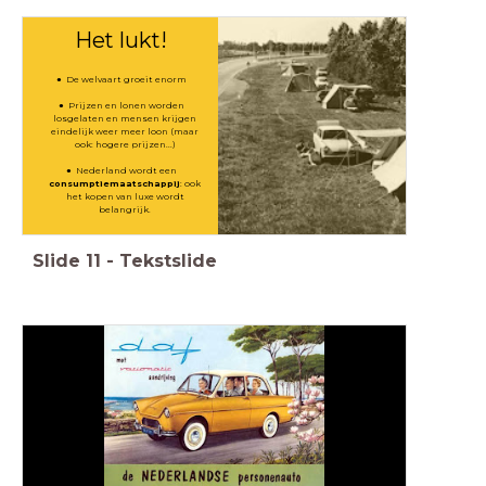
Het lukt!
De welvaart groeit enorm
Prijzen en lonen worden
losgelaten en mensen krijgen
eindelijk weer meer loon (maar
ook: hogere prijzen...)
Nederland wordt een
consumptiemaatschappij
: ook
het kopen van luxe wordt
belangrijk.
Slide
11
-
Tekstslide