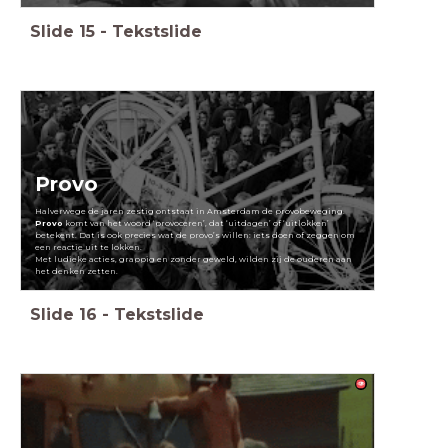
Slide
15
-
Tekstslide
Provo
Halverwege de jaren zestig ontstaat in Amsterdam de provobeweging.
Provo
komt van het woord ‘provoceren’, dat ‘uitdagen’ of ‘uitlokken’
betekent. Dat is ook precies wat de provo’s willen: iets doen of zeggen om
een reactie uit te lokken.
Met ludieke acties, grappig en zonder geweld, wilden zij de ouderen aan
het denken zetten.
Slide
16
-
Tekstslide