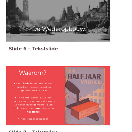
De Wederopbouw
Slide
6
-
Tekstslide
Waarom?
De schade in Nederland was
groot: er was veel kapot en
geplunderd in WOII
In de crisisjaren ’30 waren
hadden mensen hun vertrouwen
verloren in de democratie (en
gekozen voor
communisme
en
fascisme
)
Nooit meer armoede!