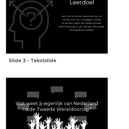
Leerdoel
Aan het eind van deze les kun je
herkennen en uitleggen welke
veranderingen de Nederlandse
samenleving in de tijd van de Koude
Oorlog doormaakte.
Slide
3
-
Tekstslide
Wat weet jij eigenlijk van Nederland
ná de Tweede Wereldoorlog?