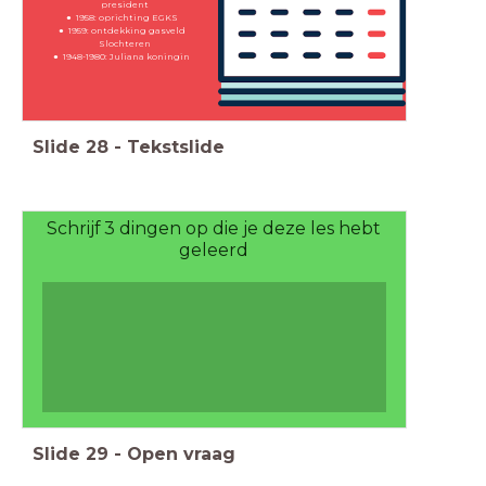
president
1958: oprichting EGKS
1959: ontdekking gasveld
Slochteren
1948-1980: Juliana koningin
Slide
28
-
Tekstslide
Schrijf 3 dingen op die je deze les hebt
geleerd
Slide
29
-
Open vraag