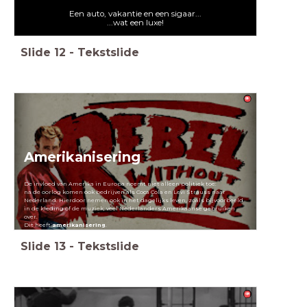
Een auto, vakantie en een sigaar...
...wat een luxe!
Slide
12
-
Tekstslide
Amerikanisering
De invloed van Amerika in Europa neemt niet alleen politiek toe:
na de oorlog komen ook bedrijven als Coca Cola en Levi Strauss naar
Nederland. Hierdoor nemen ook in het dagelijks leven, zoals bijvoorbeeld
in de kleding of de muziek, veel Nederlanders Amerikaanse gebruiken
over.
Dit heeft
amerikanisering
.
Slide
13
-
Tekstslide