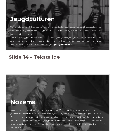
Jeugdculturen
Vanaf de jaren 50 gaan jongeren steeds langer naar school, waardoor ze
vaak een hogere opleiding dan hun ouders volgen én in contact kwamen
met andere ideeën.
Door de stijgende welvaart kunnen (en gaan) jongeren zich steeds meer
onderscheiden door hun kleding, kapsel, muziek en manier van omgaan
met elkaar. Ze vormden een eigen
jeugdcultuur
.
Slide
14
-
Tekstslide
Nozems
Nozems zijn vaak werkende jongeren. Ze dragen spijkerbroeken, leren
jassen en hadden vetkuiven. Meisjes dragen korte rokken en petticoats.
Ze staan in groepjes bij elkaar op straat of bij een snackbar, hangend op
hun brommer. Ze maken (volgens ouderen...) veel lawaai en schreeuwden
naar voorbijgangers. Ze luister naar rock-’n-rollmuziek, uiteraard: uit
Amerika.