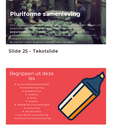
Pluriforme samenleving
Door de stijgende welvaart is er in Nederland zoveel werk dat mensen uit
andere landen worden gehaald om hier te werken. Deze
gastarbeiders
(uit Marokko, Turkije, Spanje en Italië) doen hier
ongeschoold werk. Kennis van de Nederlandse taal of cultuur was niet
nodig om het werk te kunnen doen:
de mensen waren te gast en zouden weer teruggaan.
Slide
25
-
Tekstslide
Begrippen uit deze
les
consumptiemaatschappij
amerikanisering
jeugdcultuur
nozems
Provo
hippies
tweede feministische golf
ontzuiling
secularisatie
pluriforme samenleving
(multiculturele samenleving)