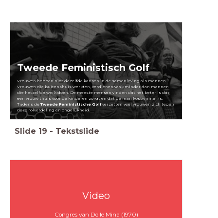
Tweede Feministisch Golf
Vrouwen hebben niet dezelfde kansen in de samenleving als mannen.
Vrouwen die buitenshuis werkten, verdienen vaak minder dan mannen
die hetzelfde werk doen. De meeste mensen vinden dat het beter is dat
een vrouw thuis voor de kinderen zorgt en dat de man kostwinner is.
Tijdens de
Tweede Feministische Golf
verzetten veel vrouwen zich tegen
deze rolverdeling en ongelijkheid.
Slide
19
-
Tekstslide
Video
Congres van Dolle Mina (1970)