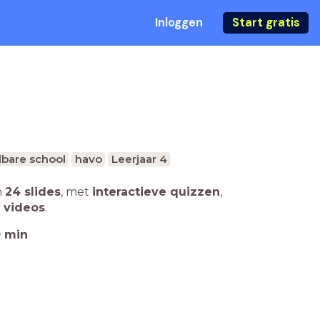
Inloggen
Start gratis
bare school
havo
Leerjaar 4
n
24 slides
,
met
interactieve quizzen
,
 videos
.
0
min