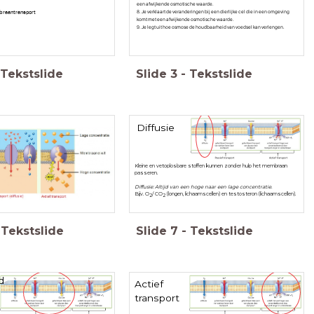
een afwijkende osmotische waarde.
8. Je verklaart de veranderingen bij een dierlijke cel die in een omgeving
mbraantransport
komt met een afwijkende osmotische waarde.
9. Je legt uit hoe osmose de houdbaarheid van voedsel kan verlengen.
Tekstslide
Slide
3
-
Tekstslide
Diffusie
Kleine en vetoplosbare stoffen kunnen zonder hulp het membraan
passeren.
Diffusie: Altijd van een hoge naar een lage concentratie.
Bijv. O
/ CO
(longen, lichaamscellen) en testosteron (lichaamscellen).
2
2
Tekstslide
Slide
7
-
Tekstslide
d
Actief
transport