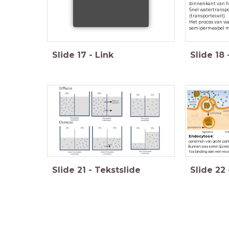
binnenkant van 
Snel watertranspo
(transporteiwit).
Het proces van wa
semipermeabel 
Slide
17
-
Link
Slide
18
Endocytose:
opnemen van grote parti
kunnen passeren (ijzerio
Na binding aan een rece
Slide
21
-
Tekstslide
Slide
22