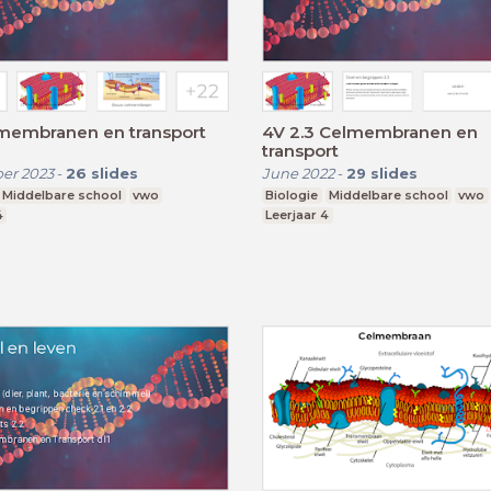
lmembranen en transport
4V 2.3 Celmembranen en
transport
er 2023
-
26
slides
June 2022
-
29
slides
Middelbare school
vwo
Biologie
Middelbare school
vwo
4
Leerjaar 4