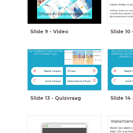
Geladen deeltjes en gro
Diffusie:
Altijd van ee
Controle door openen/ sl
glucosetransport na bind
Slide
9
-
Video
Slide
10
De middelste twee vormen
De vorm van tra
van transport zijn...
helemaal rechts 
plaatje is...
A
B
A
Passief transport
Diffusie
Passief 
C
D
C
Actief transport
Gefaciliteerde diffusie
Actief 
Slide
13
-
Quizvraag
Slide
14
Watertran
biologiepagina.nl
Water kan deels v
heen. Dit is echt