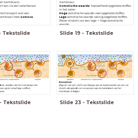
het membraan).
membraan.
rt kan via een waterkanaal
Osmotische waarde
: hoeveelheid opgeloste stoffen
in het water.
tertransport over een
Hoge
osmotische waarde: veel opgeloste stoffen.
membraan heet
osmose
.
Lage
osmotische waarde: weinig opgeloste stoffen.
Water stroomt van een lage -> hoge osmotische
waarde.
-
Tekstslide
Slide
19
-
Tekstslide
Exocytose:
kels, deeltjes die het membraan niet
Afgeven van een stof in een blaasje aan de buitenwereld van een cel.
nen, grote vetachtige stoffen).
Wordt ook gebruikt om receptoren aan de buitenkant van het
ptor.
membraan te krijgen.
-
Tekstslide
Slide
23
-
Tekstslide