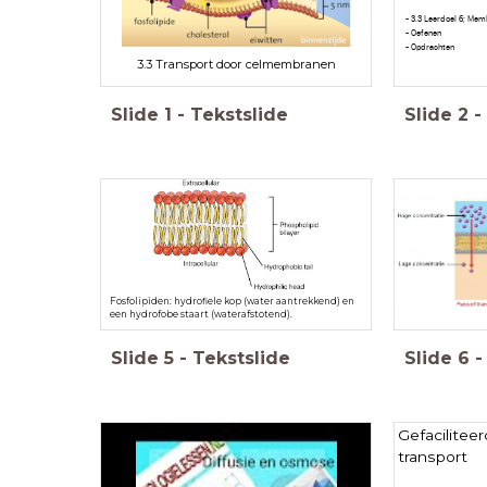
- 3.3 Leerdoel 6; Me
- Oefenen
- Opdrachten
3.3 Transport door celmembranen
Slide
1
-
Tekstslide
Slide
2
-
Fosfolipiden: hydrofiele kop (water aantrekkend) en
een hydrofobe staart (waterafstotend).
Slide
5
-
Tekstslide
Slide
6
-
Gefaciliteer
transport