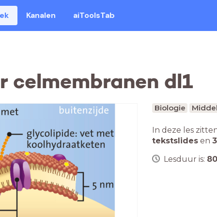
eek
Kanalen
aiToolsTab
or celmembranen dl1
Biologie
Middel
In deze les zitte
tekstslides
en
3
Lesduur is:
8