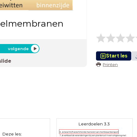
r celmembranen
volgende
Start les
slide
Printen
Leerdoelen 3.3
6. Je beschrijft verschillende manieren van membraantransport.
Deze les:
7. Je verklaart de veranderingen bij een plantencel in een omgeving met