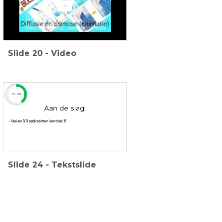
Slide
20
-
Video
timer
15:00
Aan de slag!
- Maken 3.3 opdrachten leerdoel 6
Slide
24
-
Tekstslide