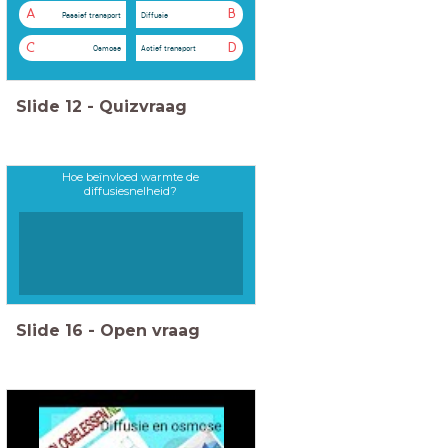
A
B
Passief transport
Diffusie
C
D
Osmose
Actief transport
Slide
12
-
Quizvraag
Hoe beïnvloed warmte de
diffusiesnelheid?
Slide
16
-
Open vraag