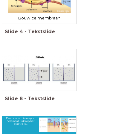
Bouw celmembraan
Slide
4
-
Tekstslide
Slide
8
-
Tekstslide
De vorm van transport
helemaal links op het
plaatje is...