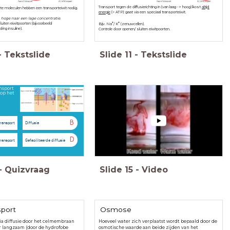
Transport tegen de diffusierichting
in (van laag -> hoog) kost
altijd
te moleculen hebben een transporteiwit nodig.
energie
(= ATP): gaat via een speciaal transporteiwit.
n hoge naar een lage concentratie.
+
+
uiten eiwitpoorten (bijvoorbeeld
Bijv. Na
/ K
(zenuwcellen).
ing insuline).
Controle door openen/ sluiten eiwitpoorten.
-
Tekstslide
Slide
11
-
Tekstslide
nsport
op het
B
transport
Diffusie
D
transport
Gefaciliteerde diffusie
-
Quizvraag
Slide
15
-
Video
sport
Osmose
ia diffusie door het celmembraan
Hoeveel water zich verplaatst wordt bepaald door de
er langzaam (door de hydrofobe
osmotische waarde aan beide zijden van het