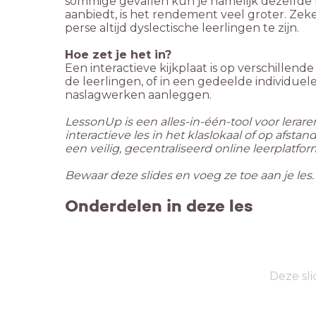
sommige gevallen kun je namelijk dezelfde h
aanbiedt, is het rendement veel groter. Zeke
perse altijd dyslectische leerlingen te zijn.
Hoe zet je het in?
Een interactieve kijkplaat is op verschillende
de leerlingen, of in een gedeelde individuel
naslagwerken aanleggen.
LessonUp is een alles-in-één-tool voor lerar
interactieve les in het klaslokaal of op afst
een veilig, gecentraliseerd online leerplatfor
Bewaar deze slides en voeg ze toe aan je les
Onderdelen in deze les
Deze sli