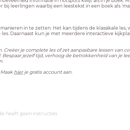
oeveelheid informatie in hotspots kwijt als in je boek.
r bij leerlingen waarbij een leestekst in een boek als ‘m
 manieren in te zetten. Het kan tijdens de klassikale les,
e les. Daarnaast kun je met meerdere interactieve kijkpl
en. Creëer je complete les of zet aanpasbare lessen van c
and. Bespaar jezelf tijd, verhoog de betrokkenheid van je 
m.
. Maak
hier
je gratis account aan.
de heeft geen instructies