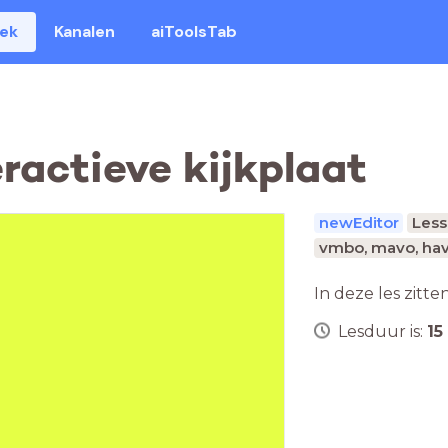
eek
Kanalen
aiToolsTab
ractieve kijkplaat
newEditor
Les
vmbo, mavo, hav
In deze les zitte
Lesduur is:
15