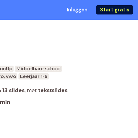
Inloggen
Start gratis
sonUp
Middelbare school
o, vwo
Leerjaar 1-6
n
13 slides
,
met
tekstslides
.
min