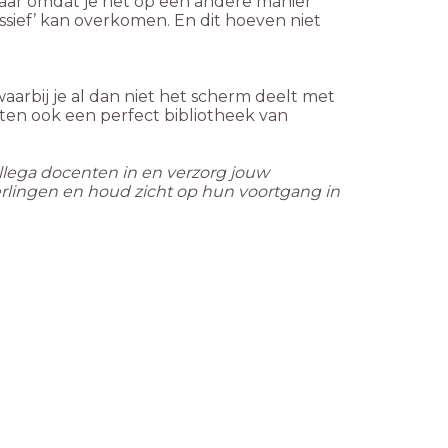
 Maar omdat je het op een andere manier
assief’ kan overkomen. En dit hoeven niet
 waarbij je al dan niet het scherm deelt met
aten ook een perfect bibliotheek van
ollega docenten in en verzorg jouw
leerlingen en houd zicht op hun voortgang in