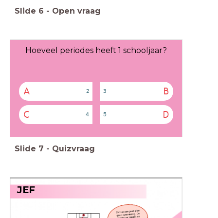
Slide
6
-
Open vraag
Hoeveel periodes heeft 1 schooljaar?
A
B
2
3
C
D
4
5
Slide
7
-
Quizvraag
JEF