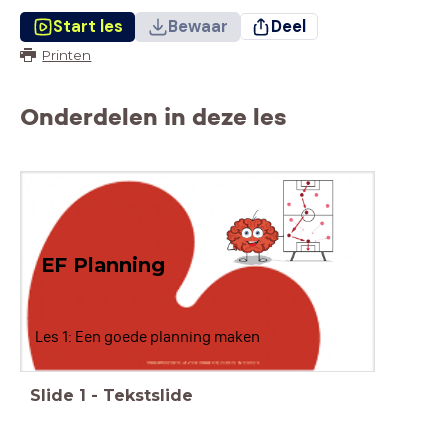
Start les
Bewaar
Deel
Printen
Onderdelen in deze les
EF Planning
Les 1: Een goede planning maken
Slide
1
-
Tekstslide