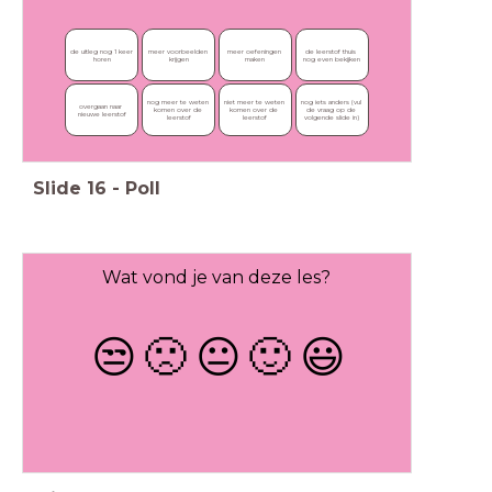
de uitleg nog 1 keer 
meer voorbeelden 
meer oefeningen 
de leerstof thuis 
horen
krijgen
maken
nog even bekijken
nog meer te weten 
niet meer te weten 
nog iets anders (vul 
overgaan naar 
komen over de 
komen over de 
de vraag op de 
nieuwe leerstof
leerstof
leerstof
volgende slide in)
Slide
16
-
Poll
Wat vond je van deze les?
😒
🙁
😐
🙂
😃