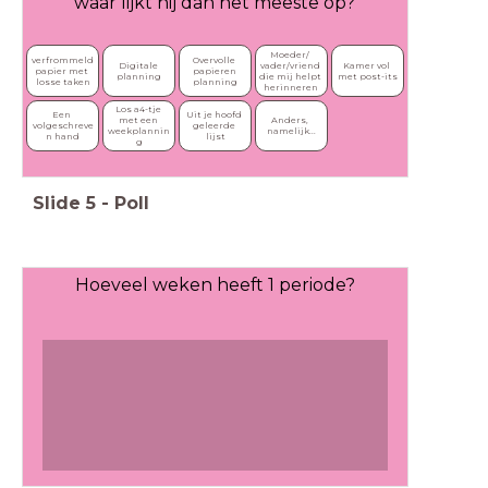
waar lijkt hij dan het meeste op?
Moeder/ 
verfrommeld 
Overvolle 
Digitale 
Kamer vol 
vader/vriend 
papier met 
papieren 
planning
met post-its
die mij helpt 
losse taken
planning
herinneren
Los a4-tje 
Een 
Uit je hoofd 
Anders, 
met een 
volgeschreve
geleerde 
namelijk...
weekplannin
n hand
lijst
g
Slide
5
-
Poll
Hoeveel weken heeft 1 periode?