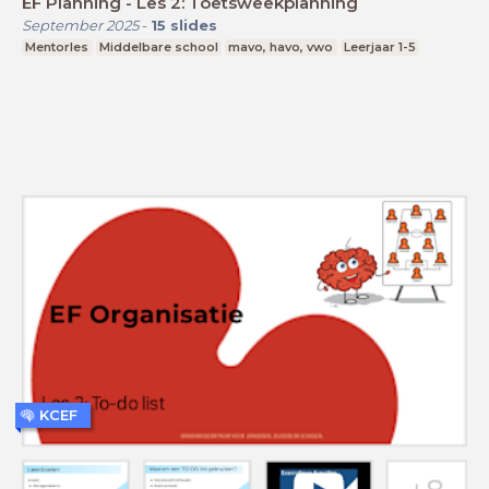
EF Planning - Les 2: Toetsweekplanning
September 2025
-
15
slides
Mentorles
Middelbare school
mavo, havo, vwo
Leerjaar 1-5
KCEF