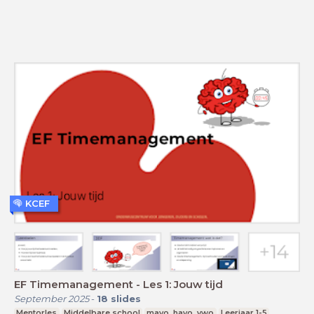
KCEF
EF Timemanagement - Les 1: Jouw tijd
September 2025
-
18
slides
Mentorles
Middelbare school
mavo, havo, vwo
Leerjaar 1-5