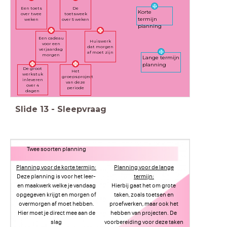
Een toets
De
Korte
over twee
toetsweek
termijn
weken
over 5 weken
planning
Een cadeau
Huiswerk
voor een
dat morgen
verjaardag
af moet zijn
morgen
Lange termijn
planning
De groot
Het
werkstuk
groepsproject
inleveren
van deze
over 4
periode
dagen
Slide
13
-
Sleepvraag
Twee soorten planning
Planning voor de korte termijn:
Planning voor de lange
Deze planning is voor het leer-
termijn:
en maakwerk welke je vandaag
Hierbij gaat het om grote
opgegeven krijgt en morgen of
taken, zoals toetsen en
overmorgen af moet hebben.
proefwerken, maar ook het
Hier moet je direct mee aan de
hebben van projecten. De
slag
voorbereiding voor deze taken