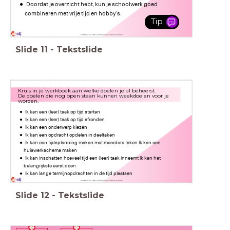
Doordat je overzicht hebt, kun je schoolwerk goed
combineren met vrije tijd en hobby's.
Tip
Slide
11
-
Tekstslide
Kruis in je werkboek aan welke doelen je al beheerst.
De doelen die nog open staan kunnen weekdoelen voor je
worden.
Ik kan een (leer) taak op tijd starten
Ik kan een (leer) taak op tijd afronden
Ik kan een onderwerp kiezen
Ik kan een opdracht opdelen in deeltaken
Ik kan een tijdsplanning maken met meerdere taken Ik kan een
huiswerkschema maken
Ik kan inschatten hoeveel tijd een (leer) taak inneemt Ik kan het
belangrijkste eerst doen
Ik kan lange termijnopdrachten in de tijd plaatsen
Slide
12
-
Tekstslide