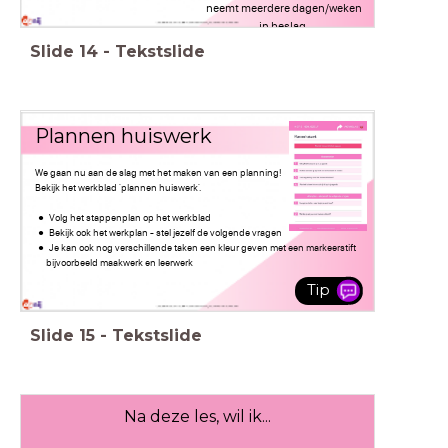
neemt meerdere dagen/weken
in beslag.
Slide
14
-
Tekstslide
Plannen huiswerk
We gaan nu aan de slag met het maken van een planning!
Bekijk het werkblad 'plannen huiswerk'.
Volg het stappenplan op het werkblad
Bekijk ook het werkplan - stel jezelf de volgende vragen
Je kan ook nog verschillende taken een kleur geven met een markeerstift
bijvoorbeeld maakwerk en leerwerk
Tip
Slide
15
-
Tekstslide
Na deze les, wil ik...