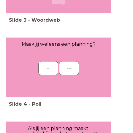
Slide
3
-
Woordweb
Maak jij weleens een planning?
Ja
Nee
Slide
4
-
Poll
Als jij een planning maakt,