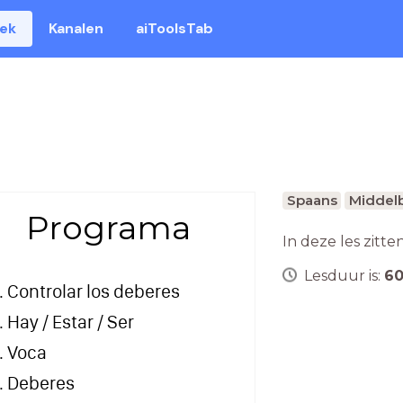
eek
Kanalen
aiToolsTab
Spaans
Middelb
Programa
In deze les zitte
Lesduur is:
6
Controlar los deberes
Hay / Estar / Ser
Voca
Deberes