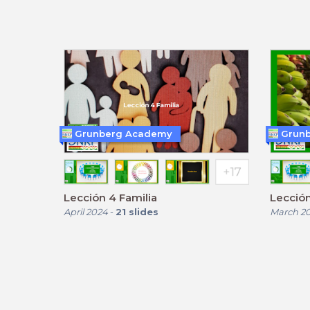
Grunberg Academy
Grun
Lección 4 Familia
Lección
April 2024
-
21
slides
March 2