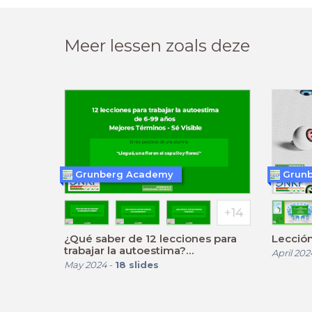
Meer lessen zoals deze
Grunberg Academy
Grun
¿Qué saber de 12 lecciones para
Lección
trabajar la autoestima?
April 202
INTRODUCCIÓN (6-99 años)
May 2024
-
18
slides