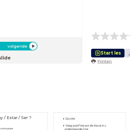
volgende
Start les
slide
Printen
y / Estar / Ser ?
Quizlet
.
Voeg jezelf toe aan de klas d.m.v
ca alta y guapa
onderstaande link: