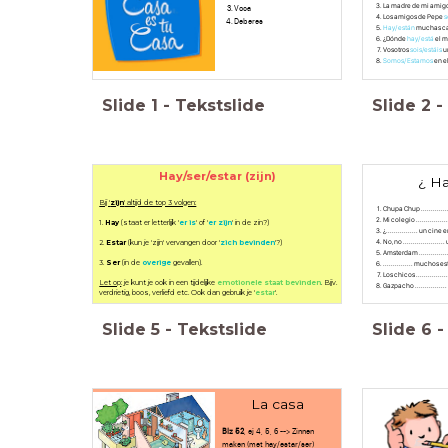
La madre de mi amig
Voca
Los amigos de Pepe
s
Deberes
Hay/ están
muchas cas
¿Dónde
hay/ está
el m
Vosotros
sois/estáis
u
Somos/ Estamos
en e
Slide
1
-
Tekstslide
Slide
2
-
Hay/ser/estar (zijn)
¿ Ha
Bij '
zijn
' altijd de top 3 volgen:
Chupa Chup ...........
Mi colegio ..............
1.
Hay
(staat er letterlijk '
er is
' of '
er zijn
' in de zin?)
¿................ un cin
No, no ..................
2.
Estar
(kun je 'zijn' vervangen door '
zich bevinden
'?)
Amsterdam .............
3.
Ser
(in de
overige
gevallen).
............... muchos
Los chicos .............
Let op
: je kunt je ook in een tijdelijke
emotionele staat bevinden
. Bijv.
Gazpacho ..............
verdrietig, boos, verliefd etc. Ook dan gebruik je '
estar
'.
Slide
5
-
Tekstslide
Slide
6
-
La casa
Blz 52
, ej 4, 5, 6 --> Zinnen
maken (met hay/estar/ser)