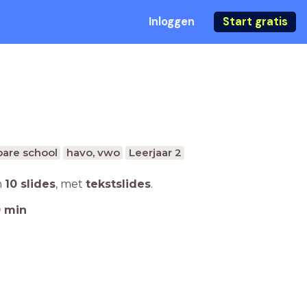
Inloggen
Start gratis
are school
havo, vwo
Leerjaar 2
n
10 slides
,
met
tekstslides
.
0
min