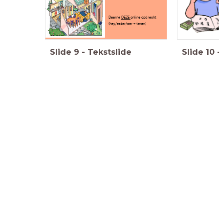
Daarna
DEZE
online opdracht
(hay/estar/ser + tener)
Slide
9
-
Tekstslide
Slide
10