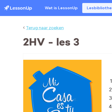
Wat is LessonUp
Lesbiblioth
‹
Terug naar zoeken
2HV - les 3