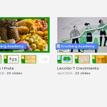
berg Academy
Grunberg Academy
 1 Fruta
Lección 7 Crecimiento
026
-
23
slides
April 2024
-
22
slides