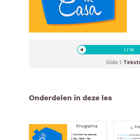
1
/
10
Slide
1
:
Tekst
Onderdelen in deze les
Programa
¿ Ha
Controlar los deberes
Estoy / soy
en la clase
Hay / Estar / Ser
Tú
eres/ estás
una chi