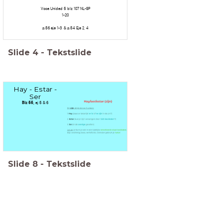
Voca Unidad 5 blz 107 NL-SP
1-20
p.56 eje 1-3 & p.54 Eje 2, 4
Slide
4
-
Tekstslide
Hay - Estar -
Ser
Blz 55,
ej 5 & 6
Slide
8
-
Tekstslide