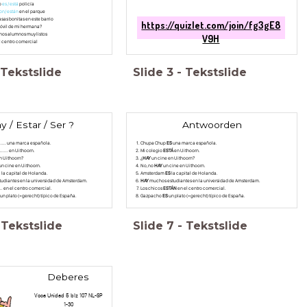
o
es / está
policía
on/ están
en el parque
as bonitas en este barrio
https://quizlet.com/join/fg3gE8
óvil de mi hermana?
nos alumnos muy listos
V9H
l centro comercial
Tekstslide
Slide
3
-
Tekstslide
y / Estar / Ser ?
Antwoorden
....... una marca española.
Chupa Chup
ES
una marca española.
........ en Uithoorn.
Mi colegio
ESTÁ
en Uithoorn.
e en Uithoorn?
¿
HAY
un cine en Uithoorn?
... un cine en Uithoorn.
No, no
HAY
un cine en Uithoorn.
.. la capital de Holanda.
Amsterdam
ES
la capital de Holanda.
 estudiantes en la universidad de Amsterdam.
HAY
muchos estudiantes en la universidad de Amsterdam.
..... en el centro comercial.
Los chicos
ESTÁN
en el centro comercial.
.. un plato (=gerecht) típico de España.
Gazpacho
ES
un plato (=gerecht) típico de España.
Tekstslide
Slide
7
-
Tekstslide
Deberes
Voca Unidad 5 blz 107 NL-SP
1-30