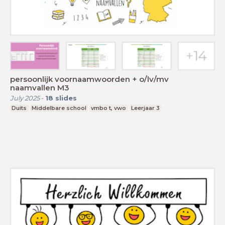
persoonlijk voornaamwoorden + o/lv/mv
naamvallen M3
July 2025
-
18
slides
Duits
Middelbare school
vmbo t, vwo
Leerjaar 3