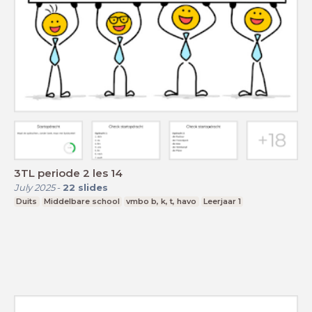
3TL periode 2 les 14
July 2025
-
22
slides
Duits
Middelbare school
vmbo b, k, t, havo
Leerjaar 1