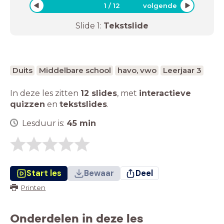
1
/
12
volgende
Slide
1
:
Tekstslide
Duits
Middelbare school
havo, vwo
Leerjaar 3
In deze les zitten
12 slides
,
met
interactieve
quizzen
en
tekstslides
.
Lesduur is:
45
min
Start les
Bewaar
Deel
Printen
Onderdelen in deze les