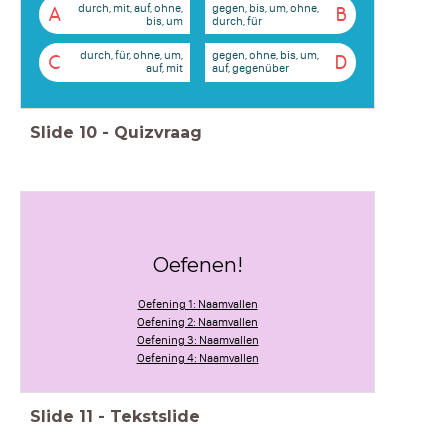
durch, mit, auf, ohne,
gegen, bis, um, ohne,
A
B
bis, um
durch, für
durch, für, ohne, um,
gegen, ohne, bis, um,
C
D
auf, mit
auf, gegenüber
Slide
10
-
Quizvraag
Oefenen!
Oefening 1: Naamvallen
Oefening 2: Naamvallen
Oefening 3: Naamvallen
Oefening 4: Naamvallen
Slide
11
-
Tekstslide