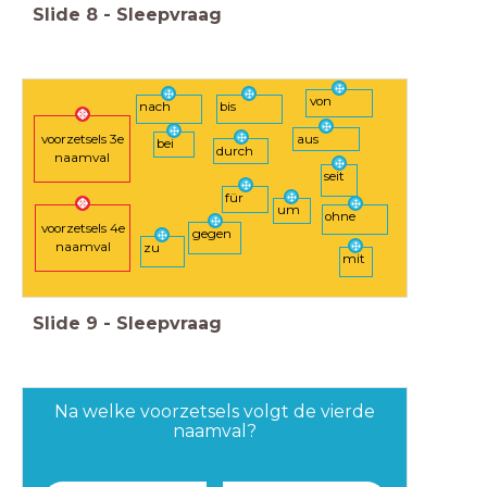
Slide
8
-
Sleepvraag
von
nach
bis
voorzetsels 3e
aus
bei
durch
naamval
seit
für
um
ohne
voorzetsels 4e
gegen
naamval
zu
mit
Slide
9
-
Sleepvraag
Na welke voorzetsels volgt de vierde
naamval?