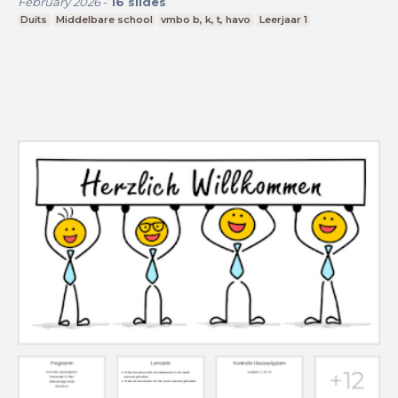
February 2026
-
16
slides
Duits
Middelbare school
vmbo b, k, t, havo
Leerjaar 1