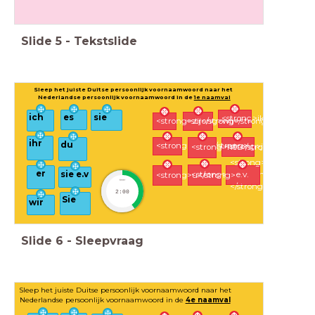
Slide
5
-
Tekstslide
Sleep het juiste Duitse persoonlijk voornaamwoord naar het
Nederlandse persoonlijk voornaamwoord in de
1e naamval
es
ich
sie
<strong>ik</strong>
<strong>zij</strong>
<strong>wij</strong>
ihr
du
<strong>jullie</strong>
<strong>jij</strong>
<strong>het</strong>
<strong>zij
er
sie e.v
<strong>hij</strong>
e.v.
<strong>u</strong>
timer
</strong>
2:00
Sie
wir
Slide
6
-
Sleepvraag
Sleep het juiste Duitse persoonlijk voornaamwoord naar het
Nederlandse persoonlijk voornaamwoord in de
4e naamval