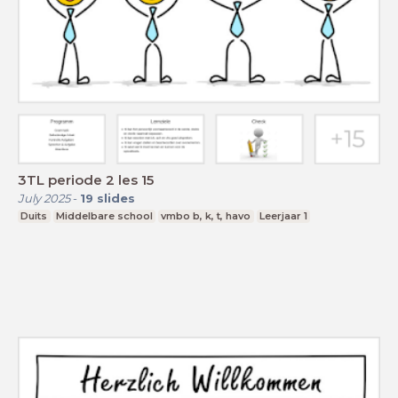
3TL periode 2 les 15
July 2025
-
19
slides
Duits
Middelbare school
vmbo b, k, t, havo
Leerjaar 1