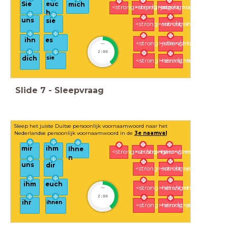
Sie
euc
mich
<strong>u</strong>
<strong>mij</strong>
<strong>jou</strong>
h
uns
sie
<strong>ons</strong>
<strong>haar</strong
ihn
es
<strong>jullie</strong>
<strong>hem</strong
timer
2:00
sie
dich
<strong>hen</strong>
<strong>het</strong>
Slide
7
-
Sleepvraag
Sleep het juiste Duitse persoonlijk voornaamwoord naar het
Nederlandse persoonlijk voornaamwoord in de
3e naamval
mir
ihm
Ihne
<strong>mij</strong>
<strong>u</strong>
<strong>haar</strong>
n
uns
dir
<strong>ons</strong>
<strong>jou</strong>
ihm
euch
<strong>het</strong>
<strong>hem</strong
timer
2:00
ihnen
ihr
<strong>hen</strong>
<strong>jullie</strong>