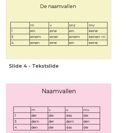
De naamvallen
m
v
onz
mv
1
ein
eine
ein
keine
3
einem
einer
einem
keinen +n
4
einen
eine
ein
keine
Slide
4
-
Tekstslide
Naamvallen
m
v
o
mv
1
der
die
das
die
3
dem
der
dem
den
4
den
die
das
die