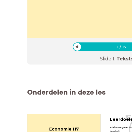
1
/
15
Slide
1
:
Tekst
Onderdelen in deze les
Leerdoel
- Je kan aangeven in
Economie H7
ingedeeld