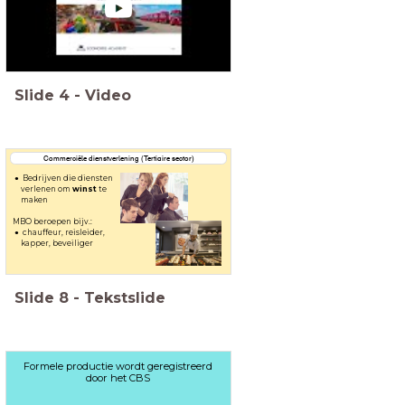
Slide
4
-
Video
Commerciële dienstverlening (Tertiaire sector)
Bedrijven die diensten
verlenen om
winst
te
maken
MBO beroepen bijv.:
chauffeur, reisleider,
kapper, beveiliger
Slide
8
-
Tekstslide
Formele productie wordt geregistreerd
door het CBS