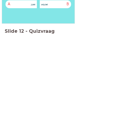
A
B
juist
onjuist
Slide
12
-
Quizvraag