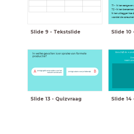
7.1 - Ik kan aangeven
7.2 - Ik kan benoemen
Ik kan uitleggen hoe 
voordat de consument
Slide
9
-
Tekstslide
Slide
10
Beschrijf de 4 pro
In welke gevallen is er sprake van formele
productie?
Doe
naam prod
A
B
Je krijgt geld van je ouders voor het
Je krijgt salaris voor je folderwijk
wassen van de auto.
Slide
13
-
Quizvraag
Slide
14