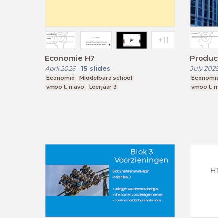
Economie H7
Produc
April 2026
-
15
slides
July 202
Economie
Middelbare school
Economi
vmbo t, mavo
Leerjaar 3
vmbo t, 