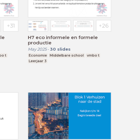
le
H7 eco informele en formele
productie
May 2025
-
30
slides
bo t
Economie
Middelbare school
vmbo t
Leerjaar 3