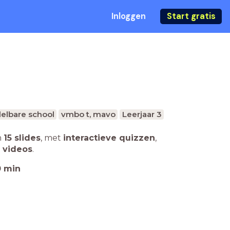
Inloggen
Start gratis
elbare school
vmbo t, mavo
Leerjaar 3
n
15 slides
,
met
interactieve quizzen
,
 videos
.
0
min