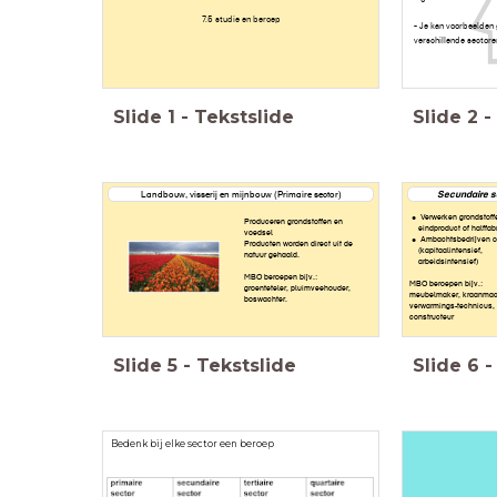
7.5 studie en beroep
- Je kan voorbeelden 
verschillende sectore
Slide
1
-
Tekstslide
Slide
2
-
Landbouw, visserij en mijnbouw (Primaire sector)
Secundaire se
Verwerken grondstoffe
Produceren grondstoffen en
eindproduct of halffab
voedsel
Ambachtsbedrijven of
Producten worden direct uit de
(kapitaalintensief,
natuur gehaald.
arbeidsintensief)
MBO beroepen bijv.:
MBO beroepen bijv.:
groenteteler, pluimveehouder,
meubelmaker, kraanmach
boswachter.
verwarmings-technicus,
constructeur
Slide
5
-
Tekstslide
Slide
6
-
Bedenk bij elke sector een beroep