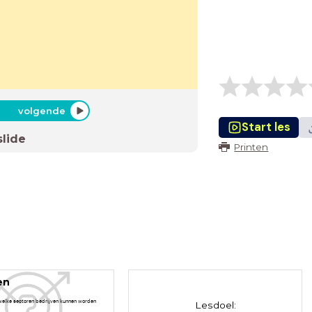
volgende
Start les
slide
Printen
en
 welke sectoren bedrijven kunnen worden
Lesdoel: