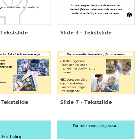
In deze paragraaf leer je over de sectoren van
geven van beroepen die horen bij de
het bedrijfsleven, de beroepen in deze sectoren
n
en de mbo-opleidingen voor deze beroepen.
Tekstslide
Slide
3
-
Tekstslide
ctor: Industrie, bouw en energie
Niet commerciële dienstverlening (Quartaire sector)
n tot
Instellingen die
ricaat
diensten verlenen
 industrieën
zonder het doel winst te
maken
MBO beroepen bijv.:
inist,
politie, dokter,
ambtenaar, leger,
verzorgende
Tekstslide
Slide
7
-
Tekstslide
Formele productie gebeurt:
Herhaling