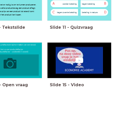
A
B
zonder betaling
tegen betaling
 wat er nodig is om te kunnen produceren.
 welke productieweg een product aflegt.
de prijs van een product tot stand komt
C
D
tegen zwarte betaling
betaling in natura
 het product kan kopen.
-
Tekstslide
Slide
11
-
Quizvraag
ductiefactoren bij het maken van een brood.
 het zo per productiefactor:
uctiefactor - voorbeeld (1 woord)
-
Open vraag
Slide
15
-
Video