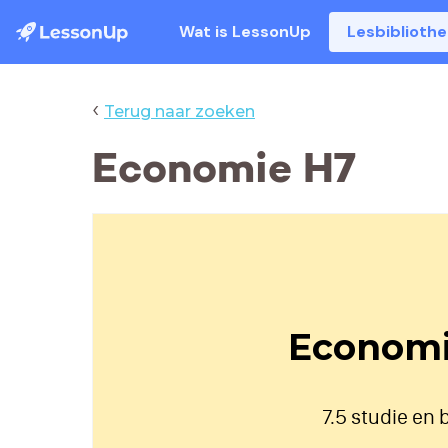
Wat is LessonUp
Lesbiblioth
‹
Terug naar zoeken
Economie H7
Economi
7.5 studie en