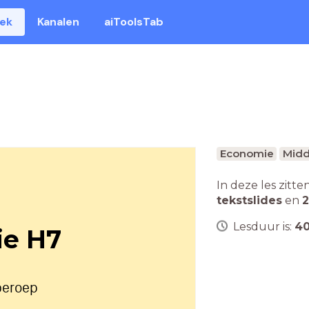
eek
Kanalen
aiToolsTab
Economie
Midd
In deze les zitte
tekstslides
en
2
Lesduur is:
4
e H7
 beroep